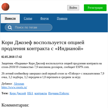
Войти
Регистрация
Новости
Статьи
Форум
Правила
Кори Джозеф воспользуется опцией
продления контракта с «Индианой»
02.05.2018 17:42
Защитник «Индианы» Кори Джозеф воспользуется опцией продления контракта на
сезон-2018/19 стоимостью 7,9 миллиона долларов, сообщает ESPN.com.
26-летний плеймейкер завершил свой первый сезон за «Пэйсерс» с показателями 7,9
очка, 3,2 подбора, 3,2 передачи и 1,0 перехвата в среднем за игру.
Добавил:
Alexman
https://www.sports.ru/
Теги:
Кори Джозеф
НБА
контракты
Индиана Пэйсерс
Комментарии: