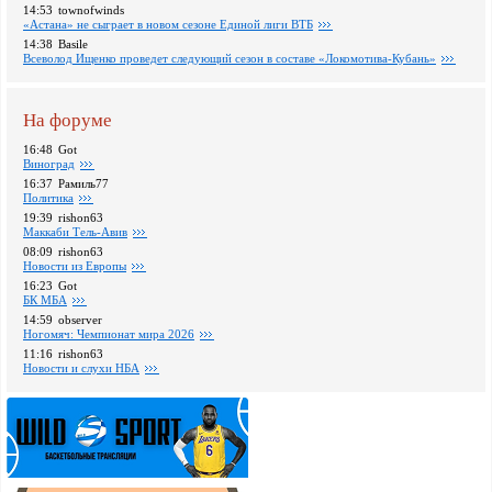
14:53
townofwinds
«Астана» не сыграет в новом сезоне Единой лиги ВТБ
14:38
Basile
Всеволод Ищенко проведет следующий сезон в составе «Локомотива-Кубань»
На форуме
16:48
Got
Виноград
16:37
Рамиль77
Политика
19:39
rishon63
Маккаби Тель-Авив
08:09
rishon63
Новости из Европы
16:23
Got
БК МБА
14:59
observer
Ногомяч: Чемпионат мира 2026
11:16
rishon63
Новости и слухи НБА