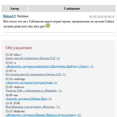
Автор
Сообщение
MakarLT
Ruslanas
03.05.2018 02:48
#
Вот плохо что он с Сабонисом много играет время, процентально на заслоне Сабаса
он явно реже всех ему мяч дает
Обсуждаемое
15:10
felix-r
Анонс матчей чемпионата Европы U16
12:52
rc
«Жальгирис» подписал центрового Каодиричи Акобунду-Эхиогу
12:43
rc
Pезультаты матчей чемпионата Европы U16
21:24
undyings
«Автодор» подписал Уэнделла Грина
21:03
observer
Даниэль Тайс - официально в «Маккаби»
16:09
star
«Енисей» подписал Майкла Янга
15:35
ZUB
Мэк Маккланг стал игроком «Жироны»
15:13
Malkolm
«Жальгирис» подписал Кинана Эванса и отдал в аренду