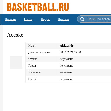
Новости
Статьи
Форум
Правила
Aceske
Имя
Aleksandr
Дата регистрации
08.01.2021 22:30
Страна
не указано
Город
не указано
Интересы
не указано
О себе
не указано