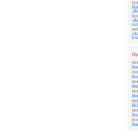
15:
Мэк
«Жи
15:
«Жа
и о
14:
«Ас
Еди
На
14:
Нов
13:
Пол
16:
Вин
19:
Мак
16:
БК 
14:
Ног
11:
Нов