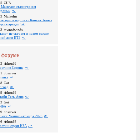
35
ZUB
 Маккланг стал игроком
роны»
13
Malkolm
льгирис» подписал Кинана Эванса
тдал в аренду
53
townofwinds
тана» не сыграет в новом сезоне
ной лиги ВТБ
 форуме
13
rishon63
ости из Европы
31
observer
итика
48
Got
оград
39
rishon63
каби Тель-Авив
23
Got
МБА
59
observer
омяч: Чемпионат мира 2026
16
rishon63
ости и слухи НБА