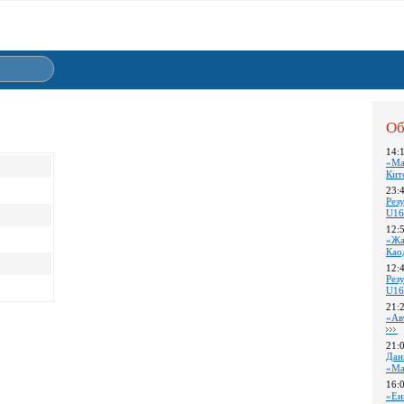
Об
14:
«Ма
Кит
23:
Pез
U16
12:
«Жа
Као
12:
Pез
U16
21:
«Ав
21:
Дан
«Ма
16:
«Ен