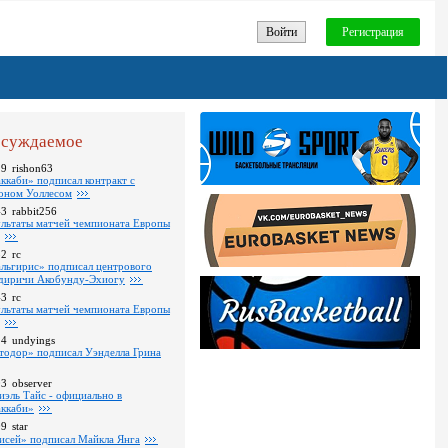
Войти
Регистрация
суждаемое
19
rishon63
ккаби» подписал контракт с
оном Уоллесом
43
rabbit256
ультаты матчей чемпионата Европы
52
rc
льгирис» подписал центрового
диричи Акобунду-Эхиогу
43
rc
ультаты матчей чемпионата Европы
24
undyings
тодор» подписал Уэнделла Грина
03
observer
иэль Тайс - официально в
ккаби»
09
star
исей» подписал Майкла Янга