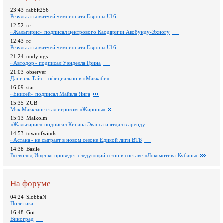
23:43
rabbit256
Pезультаты матчей чемпионата Европы U16
12:52
rc
«Жальгирис» подписал центрового Каодиричи Акобунду-Эхиогу
12:43
rc
Pезультаты матчей чемпионата Европы U16
21:24
undyings
«Автодор» подписал Уэнделла Грина
21:03
observer
Даниэль Тайс - официально в «Маккаби»
16:09
star
«Енисей» подписал Майкла Янга
15:35
ZUB
Мэк Маккланг стал игроком «Жироны»
15:13
Malkolm
«Жальгирис» подписал Кинана Эванса и отдал в аренду
14:53
townofwinds
«Астана» не сыграет в новом сезоне Единой лиги ВТБ
14:38
Basile
Всеволод Ищенко проведет следующий сезон в составе «Локомотива-Кубань»
На форуме
04:24
SlobbaN
Политика
16:48
Got
Виноград