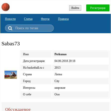
Войти
Регистрация
Новости
Статьи
Форум
Правила
Sabas73
Имя
Perkunas
Дата регистрации
04.06.2018 20:18
На basketball.ru c
2013
Страна
Литва
Город
City
Интересы
широкие
О себе
Ooo
Обсуждаемое