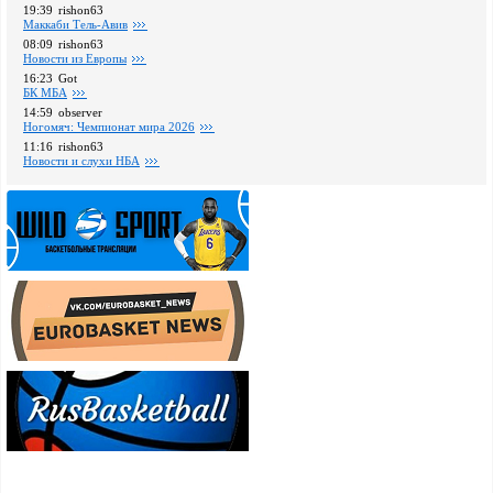
19:39
rishon63
Маккаби Тель-Авив
08:09
rishon63
Новости из Европы
16:23
Got
БК МБА
14:59
observer
Ногомяч: Чемпионат мира 2026
11:16
rishon63
Новости и слухи НБА