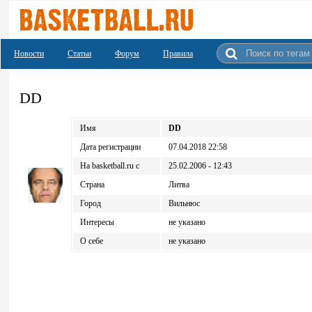
Новости
Статьи
Форум
Правила
DD
Имя
DD
Дата регистрации
07.04.2018 22:58
На basketball.ru c
25.02.2006 - 12:43
Страна
Литва
Город
Вильнюс
Интересы
не указано
О себе
не указано