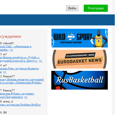
Войти
Регистрация
суждаемое
18
rishon63
иэль Тайс - официально в
ккаби»
43
as7
ин Кокила перейдет в «Дубай» с
ледующей арендой в «Виртус»
34
as7
ксима Рим» подписал Ксавьера
на
22
Рамиль77
волод Ищенко проведет следующий
он в составе «Локомотива-Кубань»
17
Рамиль77
комотив-Кубань» подпишет
ксея Покушевского
38
artem_d
рма» подписала Брайана Фоббса
40
JM