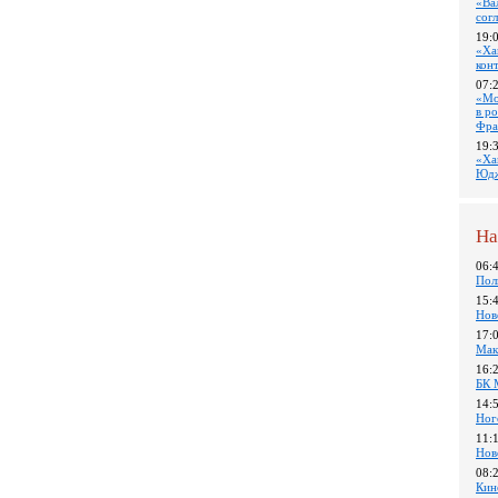
«Ва
сог
19:
«Ха
кон
07:
«Мо
в р
Фра
19:
«Ха
Юдж
На
06:
Пол
15:
Нов
17:
Мак
16:
БК 
14:
Ног
11:
Нов
08:
Кин