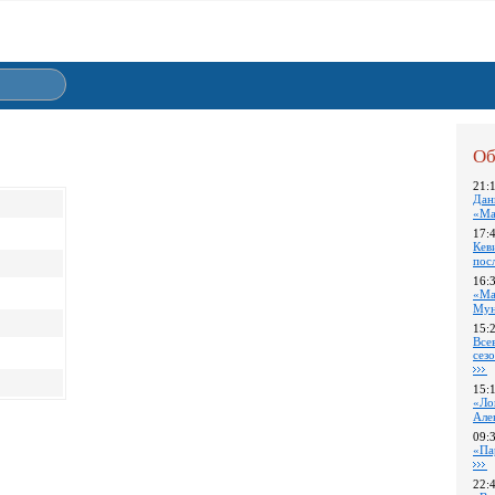
Об
21:
Дан
«Ма
17:
Кев
пос
16:
«Ма
Му
15:
Все
сез
15:
«Ло
Але
09:
«Па
22: