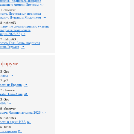
ленсия» подписала арендное
лашение с Армони Бруксом
01
observer
поэль Иерусалим» подписал
тракт с Душаном Милетичем
28
rishon63
нако» не сможет принять участие
озыгрыше чемпионата
нции-2026/27
37
rishon63
поэль Тель-Авив» подписал
ина Германа
 форуме
45
Got
итика
47
as7
ости из Европы
07
observer
каби Тель-Авив
23
Got
МБА
59
observer
омяч: Чемпионат мира 2026
16
rishon63
ости и слухи НБА
26
1010
о и сериалы