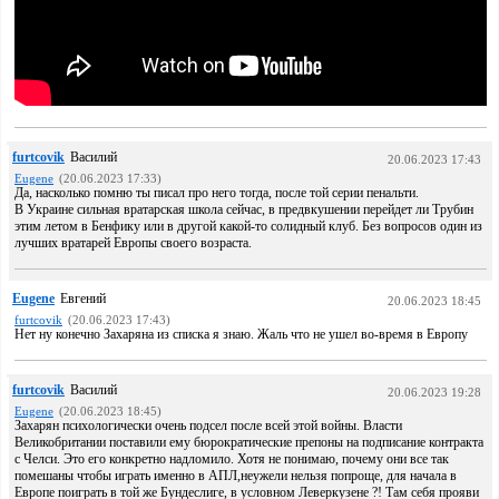
furtcovik
Василий
20.06.2023 17:43
Eugene
(20.06.2023 17:33)
Да, насколько помню ты писал про него тогда, после той серии пенальти.
В Украине сильная вратарская школа сейчас, в предвкушении перейдет ли Трубин
этим летом в Бенфику или в другой какой-то солидный клуб. Без вопросов один из
лучших вратарей Европы своего возраста.
Eugene
Евгений
20.06.2023 18:45
furtcovik
(20.06.2023 17:43)
Нет ну конечно Захаряна из списка я знаю. Жаль что не ушел во-время в Европу
furtcovik
Василий
20.06.2023 19:28
Eugene
(20.06.2023 18:45)
Захарян психологически очень подсел после всей этой войны. Власти
Великобритании поставили ему бюрократические препоны на подписание контракта
с Челси. Это его конкретно надломило. Хотя не понимаю, почему они все так
помешаны чтобы играть именно в АПЛ,неужели нельзя попроще, для начала в
Европе поиграть в той же Бундеслиге, в условном Леверкузене ?! Там себя прояви