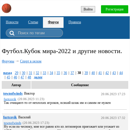
Войти
Регистрация
Новости
Статьи
Форум
Правила
Футбол.Кубок мира-2022 и другие новости.
Форумы
Спорт в целом
назад
29
|
30
|
31
|
32
|
33
|
34
|
35
|
36
|
37
|
38
|
39
|
40
|
41
|
42
|
43
|
44
|
45
|
46
|
47
|
48
далее
Автор
Сообщение
townofwinds
Виктор
20.06.2023 17:23
furtcovik
(20.06.2023 11:23)
Так очищают-то от неплохих игроков, всякий шлак им и самим не нужен
furtcovik
Василий
20.06.2023 17:32
townofwinds
(20.06.2023 17:23)
Ну если по чесноку, мне все равно кто из легионеров приезжает или уезжает из