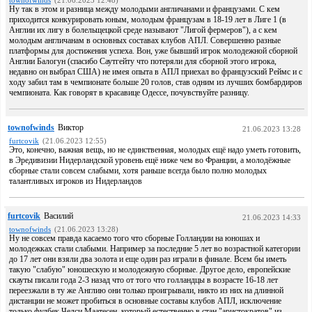
townofwinds
(21.06.2023 12:48)
Ну так в этом и разница между молодыми англичанами и французами. С кем
приходится конкурировать юным, молодым французам в 18-19 лет в Лиге 1 (в
Англии их лигу в болельщецкой среде называют "Лигой фермеров"), а с кем
молодым англичанам в основных составах клубов АПЛ. Совершенно разные
платформы для достижения успеха. Вон, уже бывший игрок молодежной сборной
Англии Балогун (спасибо Саутгейту что потеряли для сборной этого игрока,
недавно он выбрал США) не имея опыта в АПЛ приехал во французский Реймс и с
ходу забил там в чемпионате больше 20 голов, став одним из лучших бомбардиров
чемпионата. Как говорят в красавице Одессе, почувствуйте разницу.
townofwinds
Виктор
21.06.2023 13:28
furtcovik
(21.06.2023 12:55)
Это, конечно, важная вещь, но не единственная, молодых ещё надо уметь готовить,
в Эредивизии Нидерландской уровень ещё ниже чем во Франции, а молодёжные
сборные стали совсем слабыми, хотя раньше всегда было полно молодых
талантливых игроков из Нидерландов
furtcovik
Василий
21.06.2023 14:33
townofwinds
(21.06.2023 13:28)
Ну не совсем правда касаемо того что сборные Голландии на юношах и
молодежках стали слабыми. Например за последние 5 лет во возрастной категории
до 17 лет они взяли два золота и еще один раз играли в финале. Всем бы иметь
такую "слабую" юношескую и молодежную сборные. Другое дело, европейские
скауты писали года 2-3 назад что от того что голландцы в возрасте 16-18 лет
переезжали в ту же Англию они только проигрывали, никто из них на длинной
дистанции не может пробиться в основные составы клубов АПЛ, исключение
только фулбек Челси Маатесен, который естественно в стан "аристократов" из