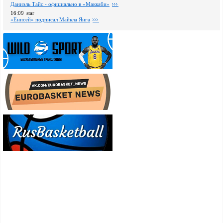
Даниэль Тайс - официально в «Маккаби»
16:09
star
«Енисей» подписал Майкла Янга