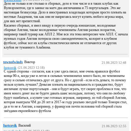
Дело не только и не столько в сборных, дело в том числе и в таких клубах как
Вулвэрхмптон, где в заявке на матч два англичанина и 75 португальцев. Это же
настоящая безвкусица. Дело в иностранных владельцах которым просто плевать на
местные Академии, так как они не напрягаясь могут купить любого игрока мира,
для них нет препятствий.
Касаемо сборных, я имел ввиду в первую очередь юношеские, молодежные
сборные Англии, также молодежные чемпионаты Англии разных возрастов,
например такой турнир как АПЛ 2. Мне вся эта тема интереснее чем АПЛ. С начала
нулевых годов Англия потеряла свою самоидентичность, колорит в клубном
футболе, сейчас все их клубы стилистически ничем не отличаются от других
клубов не туманного Альбиона.
townofwinds
Виктор
21.06.2023 12:48
furtcovik
(21.06.2023 12:18)
С одной стороны - согласен, как я уже здесь писал, мне очень нравился футбол
конца 90-х, когда уже и легов в сильных чемпионатах много было, но чемпионаты
сразу и сильно отличались друг от друга. Но с другой - если есть деньги, то почему
нельзя купить лучших? Деньгам плевать на национальность и гражданство, будут
англичане лучше португальцев - они и будут играть, тут скорее проблема в том, что
имея много денег вы не будете давать шанс молодым, потому, что они по-любому
будут ошибаться, а купите уже готовых игроков, например, из той сборной Англии,
которая выиграла ЧМ до 20 лет в 2017-м году реально звездой только Томори стал,
да и то не в Англии, а например, у французов почти половина той сборной стала
звёздами европейского футбола
furtcovik
Василий
21.06.2023 12:55