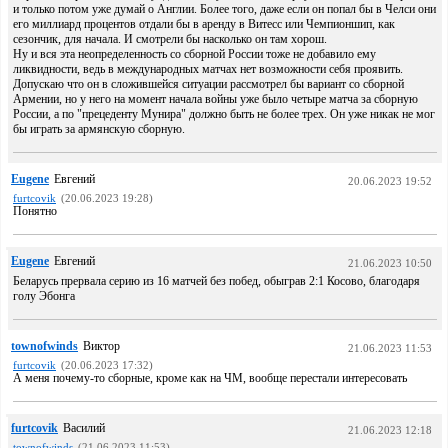
и только потом уже думай о Англии. Более того, даже если он попал бы в Челси они
его миллиард процентов отдали бы в аренду в Витесс или Чемпионшип, как
сезончик, для начала. И смотрели бы насколько он там хорош.
Ну и вся эта неопределенность со сборной России тоже не добавило ему
ликвидности, ведь в международных матчах нет возможности себя проявить.
Допускаю что он в сложившейся ситуации рассмотрел бы вариант со сборной
Армении, но у него на момент начала войны уже было четыре матча за сборную
России, а по "прецеденту Мунира" должно быть не более трех. Он уже никак не мог
бы играть за армянскую сборную.
Eugene
Евгений
20.06.2023 19:52
furtcovik
(20.06.2023 19:28)
Понятно
Eugene
Евгений
21.06.2023 10:50
Беларусь прервала серию из 16 матчей без побед, обыграв 2:1 Косово, благодаря
голу Эбонга
townofwinds
Виктор
21.06.2023 11:53
furtcovik
(20.06.2023 17:32)
А меня почему-то сборные, кроме как на ЧМ, вообще перестали интересовать
furtcovik
Василий
21.06.2023 12:18
townofwinds
(21.06.2023 11:53)