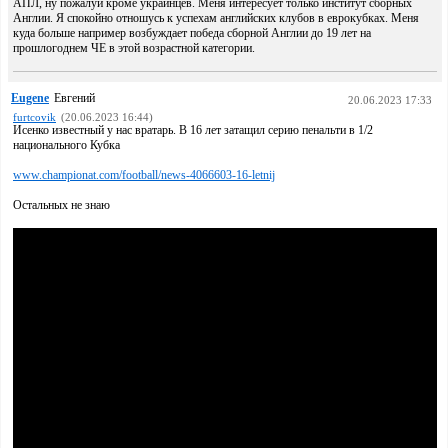
АПЛ, ну пожалуй кроме украинцев. Меня интересует только институт сборных
Англии. Я спокойно отношусь к успехам английских клубов в еврокубках. Меня
куда больше например возбуждает победа сборной Англии до 19 лет на
прошлогоднем ЧЕ в этой возрастной категории.
Eugene
Евгений
20.06.2023 17:33
furtcovik
(20.06.2023 16:44)
Исенко известный у нас вратарь. В 16 лет затащил серию пенальти в 1/2
национального Кубка
www.championat.com/football/news-4066603-16-letnij
Остальных не знаю