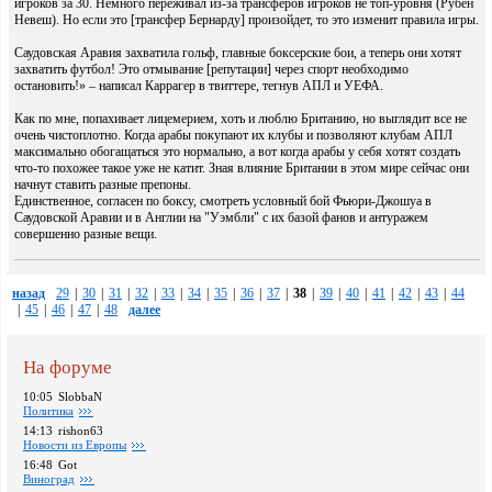
игроков за 30. Немного переживал из-за трансферов игроков не топ-уровня (Рубен
Невеш). Но если это [трансфер Бернарду] произойдет, то это изменит правила игры.
Саудовская Аравия захватила гольф, главные боксерские бои, а теперь они хотят
захватить футбол! Это отмывание [репутации] через спорт необходимо
остановить!» – написал Каррагер в твиттере, тегнув АПЛ и УЕФА.
Как по мне, попахивает лицемерием, хоть и люблю Британию, но выглядит все не
очень чистоплотно. Когда арабы покупают их клубы и позволяют клубам АПЛ
максимально обогащаться это нормально, а вот когда арабы у себя хотят создать
что-то похожее такое уже не катит. Зная влияние Британии в этом мире сейчас они
начнут ставить разные препоны.
Единственное, согласен по боксу, смотреть условный бой Фьюри-Джошуа в
Саудовской Аравии и в Англии на "Уэмбли" с их базой фанов и антуражем
совершенно разные вещи.
назад
29
|
30
|
31
|
32
|
33
|
34
|
35
|
36
|
37
|
38
|
39
|
40
|
41
|
42
|
43
|
44
|
45
|
46
|
47
|
48
далее
На форуме
10:05
SlobbaN
Политика
14:13
rishon63
Новости из Европы
16:48
Got
Виноград