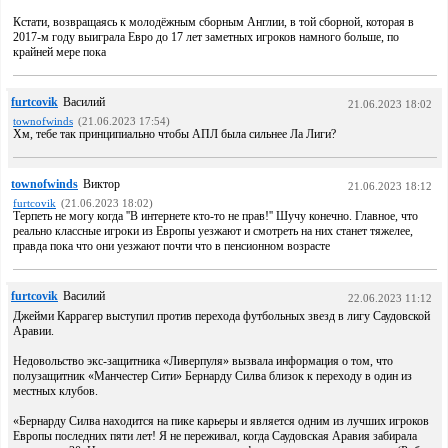
Кстати, возвращаясь к молодёжным сборным Англии, в той сборной, которая в
2017-м году выиграла Евро до 17 лет заметных игроков намного больше, по
крайней мере пока
furtcovik
Василий
21.06.2023 18:02
townofwinds
(21.06.2023 17:54)
Хм, тебе так принципиально чтобы АПЛ была сильнее Ла Лиги?
townofwinds
Виктор
21.06.2023 18:12
furtcovik
(21.06.2023 18:02)
Терпеть не могу когда ''В интернете кто-то не прав!'' Шучу конечно. Главное, что
реально классные игроки из Европы уезжают и смотреть на них станет тяжелее,
правда пока что они уезжают почти что в пенсионном возрасте
furtcovik
Василий
22.06.2023 11:12
Джейми Каррагер выступил против перехода футбольных звезд в лигу Саудовской
Аравии.
Недовольство экс-защитника «Ливерпуля» вызвала информация о том, что
полузащитник «Манчестер Сити» Бернарду Силва близок к переходу в один из
местных клубов.
«Бернарду Силва находится на пике карьеры и является одним из лучших игроков
Европы последних пяти лет! Я не переживал, когда Саудовская Аравия забирала