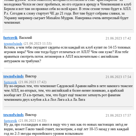
молодежки Челси не смог пробиться, но его отдали в аренду в Чемпионшип в клуб
Бернли и вот там он проявил себя во всей красе. В этом сезоне точно будет в АПЛ.
P.s. Сегодня к слову стартует ЧЕ до 21 года. Вот там будут собраны сливки, за
Украину например сыграет Михайло Мудрик. Наверняка очень интересный будет
чемпионат.
furtcovik
Василий
21.06.2023 17:42
townofwinds
(21.06.2023 11:53)
Кстати, а чем тебя смущают саудиты если каждый их клуб купит по 14-15 топовых
игроков мира? Чем они тогда будут отличаться от АПЛ? Чем они хуже? Или тебе
нравиться смотреть поток легионеров в АПЛ исключительно с английским
антуражем на трибунах?
townofwinds
Виктор
21.06.2023 17:54
furtcovik
(21.06.2023 17:42)
Ну во-первых тем, что чемпионат Саудовской Аравии найти в нете намного тяжелее
чем АПЛ, во-вторых, тем, что английский я более-менее понимаю, а арабский
вообще нет :D а в-третьих, тем, что будет ещё тяжелее заткнуть рот фанатам
чемпионата двух клубов a.k.a Лол Лига a.k.a Ла Лига
townofwinds
Виктор
21.06.2023 17:57
furtcovik
(21.06.2023 14:33)
Ну да, про голландцев я имел в виду что у них как-то новых настоящих звёзд не
видно, может Гакпо такой станет, посмотрим, а ещё лет 10-15 назад у них каждый
год по 2-3 звезды европейского уровня вспыхивало