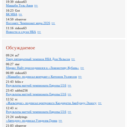
19:39
rishon63
Маккаби Тель-Авив
16:23
Got
БК МБА
14:59
observer
Ногомяч: Чемпионат мира 2026
11:16
rishon63
Новости и слухи НБА
Обсуждаемое
09:24
as7
Умер пятикратный чемпион НБА Дон Нельсон
06:27
star
Маркос Найт присоединился к «Локомотиву-Кубань»
06:09
rishon63
«Маккаби» подписал контракт с Китоном Уоллесом
21:43
felix-r
Pезультаты матчей чемпионата Европы U16
23:43
rabbit256
Pезультаты матчей чемпионата Европы U16
12:52
rc
«Жальгирис» подписал центрового Каодиричи Акобунду-Эхиогу
12:43
rc
Pезультаты матчей чемпионата Европы U16
21:24
undyings
«Автодор» подписал Уэнделла Грина
21:03
observer