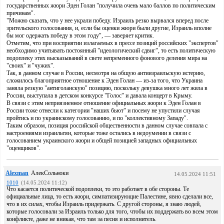
государственных жюри Эден Голан "получила очень мало баллов по политическим
причинам".
"Можно сказать, что у нее украли победу. Израиль резко вырвался вперед после
зрительского голосования, и, если бы оценки жюри были другие, Израиль вполне
бы мог одержать победу в этом году", — заверяет критик.
Отметим, что при восприятии излагаемых в прессе позиций российских "экспертов"
необходимо учитывать постоянный "идеологический сдвиг", то есть политическую
подоплеку этих высказываний в свете непременного фонового деления мира на
"своих" и "чужих".
Так, в данном случае в России, несмотря на общую антиизраильскую истерию,
сложилось благоприятное отношение к Эден Голан — из-за того, что Украина
заняла резкую "антиголанскую" позицию, поскольку девушка много лет жила в
России, выступала в детском конкурсе "Голос" и давала концерт в Крыму.
В связи с этим неприязненное отношение официальных жюри к Эден Голан в
России тоже отнесли к категории "наших бьют" и посему не упустили случая
пройтись и по украинскому голосованию, и по "коллективному Западу".
Таким образом, позиция российской общественности в данном случае совпала с
настроениями израильтян, которые тоже остались в недоумении в связи с
голосованием украинского жюри и общей позицией западных официальных
"оценщиков".
Alexman
АлекСольноки
14.05.2024 11:51
1010
(14.05.2024 11:12)
Что касается политической подоплеки, то это работает в обе стороны. Те
официальные лица, то есть жюри, симпатизирующие Палестине, явно сделали все,
что в их силах, чтобы Израиль придержать. С другой стороны, я знаю людей,
которые голосовали за Израиль только для того, чтобы их поддержать во всем этом
конфликте, даже не вникая, что там за песня и исполнитель.