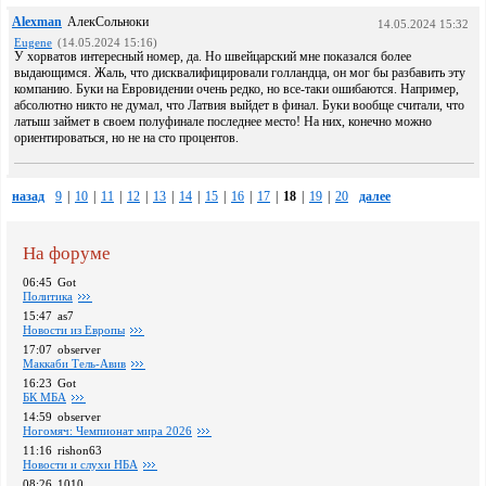
Alexman
АлекСольноки
14.05.2024 15:32
Eugene
(14.05.2024 15:16)
У хорватов интересный номер, да. Но швейцарский мне показался более
выдающимся. Жаль, что дисквалифицировали голландца, он мог бы разбавить эту
компанию. Буки на Евровидении очень редко, но все-таки ошибаются. Например,
абсолютно никто не думал, что Латвия выйдет в финал. Буки вообще считали, что
латыш займет в своем полуфинале последнее место! На них, конечно можно
ориентироваться, но не на сто процентов.
назад
9
|
10
|
11
|
12
|
13
|
14
|
15
|
16
|
17
|
18
|
19
|
20
далее
На форуме
06:45
Got
Политика
15:47
as7
Новости из Европы
17:07
observer
Маккаби Тель-Авив
16:23
Got
БК МБА
14:59
observer
Ногомяч: Чемпионат мира 2026
11:16
rishon63
Новости и слухи НБА
08:26
1010