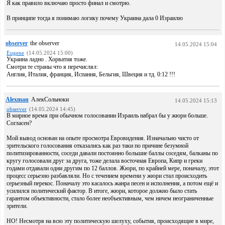
Я как правило включаю просто финал и смотрю.
В принципе тогда я понимаю логику почему Украина дала 0 Израилю
observer
the observer
14.05.2024 15:04
Eugene
(14.05.2024 15:00)
Украина ладно . Хорватия тоже.
Смотри те страны что я перечислял:
Англия, Италия, франция, Испания, Бельгия, Швеция и тд. 0:12 !!!
Alexman
АлекСольноки
14.05.2024 15:13
observer
(14.05.2024 14:45)
В мирное время при обычном голосовании Израиль набрал бы у жюри больше.
Согласен?
Мой вывод основан на опыте просмотра Евровидения. Изначально чисто от
зрительского голосования отказались как раз таки по причине безумной
политизированности, соседи давали постоянно большие баллы соседям, балканы по
кругу голосовали друг за друга, тоже делала восточная Европа, Кипр и греки
годами отдавали одни другим по 12 баллов. Жюри, по крайней мере, поначалу, этот
процесс серьезно разбавляли. Но с течением времени у жюри стал происходить
серьезный перекос. Поначалу это касалось жанра песен и исполнения, а потом ещё и
усилился политический фактор. В итоге, жюри, которое должно было стать
гарантом объективности, стало более необъективным, чем ничем неограниченные
зрители.
НО! Несмотря на всю эту политическую шелуху, события, происходящие в мире,