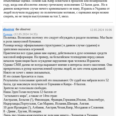
объективные оценки. Помню как Кипр освистали в прошлом или позапрошлом
году, когда они абсолютно левому греческому исполнению 12 балов дали.. Но в
данном конкретном случае ничего криминального не вижу, Израиль и Украина от
людей получили поддержку по политическим мотивам, с оценками жюри можно
спорить, но не тянули выступления на топ 3, имхо.
observer
the observer
12.05.2024 16:06
Eugene
(12.05.2024 14:35)
Политика. Возможно поэтому это следует обсуждать в разделе политика. Мы были
в роли лакмусовой бумажки.
Разница между официальными структурами ( в данном случае судьями) и
зрителями оказалась огромной.
Практически все судьи давая нам оценку, действовали в духе основных средств
массовой информации. На пример, на бельгийском телевидении перед самым
началом трансляции было осуждение нарушения прав человека Израилем.
Однако СМИ далеко не всегда выражают мнение и интересы своего населения. Они
превратились в рупор малочисленной группы людей, но зато очень крикливой.
Никто не хочет с ними связываться,
И это сильно бросается в глаза.
Результаты голосование зрителей это показывают. От судей мы набрали всего 52
балла, где максимум получили от Германии и Кипра - 8 баллов.
Зрители же голосовали свободно.
Наша Эден Голан получила 12 баллов от
"остального мира", а также от 14ти стран:
Австралия, Бельгия (!), Финляндия, Франция,Германия,Италия, Люксембург,
Нидерланды,Португалия, Сан Марино, Испания,Швеция, Англия.
10 дали Ирландия (!), Албания, Австрия,Чехия,Кипр, Молдавия и Словения.
8 - Дания , Грузия, Исландия.
Лишь две страны-конкурентки не дали нам ничего - Хорватия и Украина.