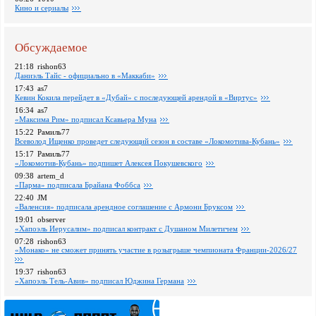
Кино и сериалы
Обсуждаемое
21:18
rishon63
Даниэль Тайс - официально в «Маккаби»
17:43
as7
Кевин Кокила перейдет в «Дубай» с последующей арендой в «Виртус»
16:34
as7
«Максима Рим» подписал Ксавьера Муна
15:22
Рамиль77
Всеволод Ищенко проведет следующий сезон в составе «Локомотива-Кубань»
15:17
Рамиль77
«Локомотив-Кубань» подпишет Алексея Покушевского
09:38
artem_d
«Парма» подписала Брайана Фоббса
22:40
JM
«Валенсия» подписала арендное соглашение с Армони Бруксом
19:01
observer
«Хапоэль Иерусалим» подписал контракт с Душаном Милетичем
07:28
rishon63
«Монако» не сможет принять участие в розыгрыше чемпионата Франции-2026/27
19:37
rishon63
«Хапоэль Тель-Авив» подписал Юджина Германа