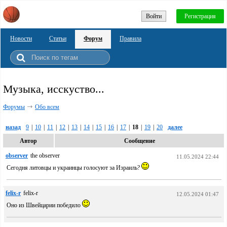
Войти
Регистрация
Новости
Статьи
Форум
Правила
Музыка, исскуство...
Форумы
Обо всем
назад
9
|
10
|
11
|
12
|
13
|
14
|
15
|
16
|
17
|
18
|
19
|
20
далее
Автор
Сообщение
observer
the observer
11.05.2024 22:44
Сегодня литовцы и украинцы голосуют за Израиль?
felix-r
felix-r
12.05.2024 01:47
Оно из Швейцарии победило