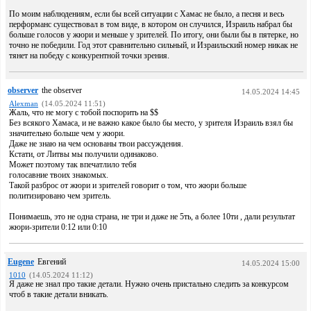
По моим наблюдениям, если бы всей ситуации с Хамас не было, а песня и весь
перформанс существовал в том виде, в котором он случился, Израиль набрал бы
больше голосов у жюри и меньше у зрителей. По итогу, они были бы в пятерке, но
точно не победили. Год этот сравнительно сильный, и Израильский номер никак не
тянет на победу с конкурентной точки зрения.
observer
the observer
14.05.2024 14:45
Alexman
(14.05.2024 11:51)
Жаль, что не могу с тобой поспорить на $$
Без всякого Хамаса, и не важно какое было бы место, у зрителя Израиль взял бы
значительно больше чем у жюри.
Даже не знаю на чем основаны твои рассуждения.
Кстати, от Литвы мы получили одинаково.
Может поэтому так впечатлило тебя
голосавние твоих знакомых.
Такой разброс от жюри и зрителей говорит о том, что жюри больше
политизировано чем зритель.
Понимаешь, это не одна страна, не три и даже не 5ть, а более 10ти , дали результат
жюри-зрители 0:12 или 0:10
Eugene
Евгений
14.05.2024 15:00
1010
(14.05.2024 11:12)
Я даже не знал про такие детали. Нужно очень пристально следить за конкурсом
чтоб в такие детали вникать.