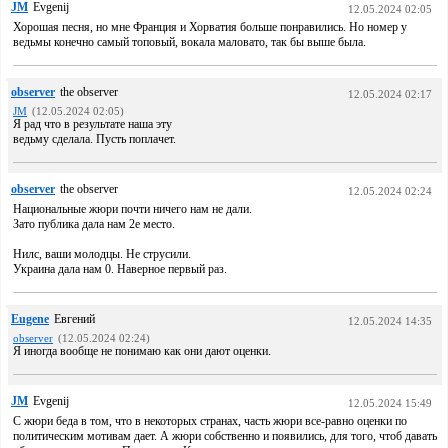
JM
Evgenij
12.05.2024 02:05
Хорошая песня, но мне Франция и Хорватия больше понравились. Но номер у
ведьмы конечно самый топовый, вокала маловато, так бы выше была.
observer
the observer
12.05.2024 02:17
JM
(12.05.2024 02:05)
Я рад что в результате наша эту
ведьму сделала. Пусть поплачет.
observer
the observer
12.05.2024 02:24
Национальные жюри почти ничего нам не дали.
Зато публика дала нам 2е место.
Нилс, ваши молодцы. Не струсили.
Украина дала нам 0. Наверное первый раз.
Eugene
Евгений
12.05.2024 14:35
observer
(12.05.2024 02:24)
Я иногда вообще не понимаю как они дают оценки.
JM
Evgenij
12.05.2024 15:49
С жюри беда в том, что в некоторых странах, часть жюри все-равно оценки по
политическим мотивам дает. А жюри собственно и появились, для того, чтоб давать