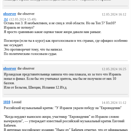
observer
the observer
12.05.2024 16:12
JM
(12.05.2024 15:49)
Оставь топ 3. Я необьективен, и не спец в этой области. Но на Топ 5? Топ10?
Израиль не потянул?
Я просто сравниваю какие оценки такие жюри давали нам раньше.
Посмотри (если ты в курсе) как проголосовали в тех странах, где официоз особенно
нас осуждает.
Это противоречит тому, что ты написал.
По политическим голосовали судьи.
observer
the observer
12.05.2024 16:25
Ирландская представительница заявила что она плакала, из за того что Израиль
попал в финал. Если бы это учитывал зритель, мы бы не получили от них 10
баллов.
Или от Бельгии, Швеции, Испании 12.Ит.д.
1010
Leonid
14.05.2024 11:12
Российский музыкальный критик: "У Израиля украли победу на "Евровидении"
"Когда вердикт выносило жюри, участницу "Евровидения" из Израиля словно
вычеркнули", — утверждает известный российский музыкальный критик Евгений
Бабичев.
В интервью российскому изданию "Ньюс.ру" Бабичев отметил, что от официальных