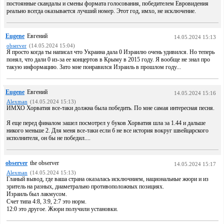
постоянные скандалы и смены формата голосования, победителем Евровидения
реально всегда оказывается лучший номер. Этот год, имхо, не исключение.
Eugene
Евгений
14.05.2024 15:13
observer
(14.05.2024 15:04)
Я просто когда ты написал что Украина дала 0 Израилю очень удивился. Но теперь
понял, что дали 0 из-за ее концертов в Крыму в 2015 году. Я вообще не знал про
такую информацию. Зато мне понравился Израиль в прошлом году...
Eugene
Евгений
14.05.2024 15:16
Alexman
(14.05.2024 15:13)
ИМХО Хорватия все-таки должна была победить. По мне самая интересная песня.
Я еще перед финалом зашел посмотрел у буков Хорватия шла за 1.44 и дальше
никого меньше 2. Для меня все-таки если б не все история вокруг швейцарского
исполнителя, он бы не победил....
observer
the observer
14.05.2024 15:17
Alexman
(14.05.2024 15:13)
Гланый вывод, где ваша страна оказалась исключнием, национальные жюри и из
зритель на разных, диаметрально противоположных позициях.
Израиль был лакмусом.
Счет типа 4:8, 3:9, 2:7 это норм.
12:0 это другое. Жюри получили установки.