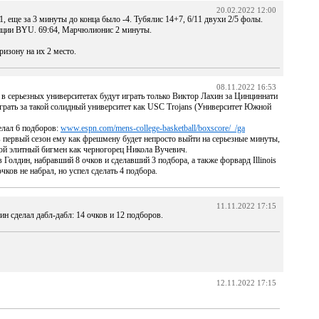
20.02.2022 12:00
, еще за 3 минуты до конца было -4. Тубялис 14+7, 6/11 двухи 2/5 фолы.
енции BYU. 69:64, Марчюлионис 2 минуты.
изону на их 2 место.
08.11.2022 16:53
в серьезных университетах будут играть только Виктор Лахин за Цинциннати
играть за такой солидный университет как USC Trojans (Университет Южной
делал 6 подборов:
www.espn.com/mens-college-basketball/boxscore/_/ga
в первый сезон ему как фрешмену будет непросто выйти на серьезные минуты,
ой элитный бигмен как черногорец Никола Вучевич.
олдин, набравший 8 очков и сделавший 3 подбора, а также форвард Illinois
очков не набрал, но успел сделать 4 подбора.
11.11.2022 17:15
н сделал дабл-дабл: 14 очков и 12 подборов.
12.11.2022 17:15