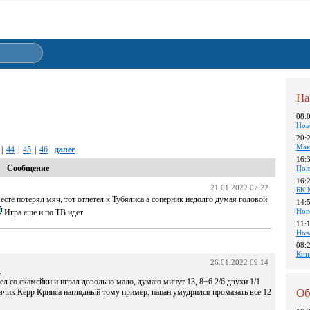
На
08:
Нов
20:
Мак
|
44
|
45
|
46
далее
16:
Сообщение
Пол
16:
21.01.2022 07:22
БК 
сте потерял мяч, тот отлетел к Тубялиса а соперник недолго думая головой
14:
Ног
Игра еще и по ТВ идет
11:
Нов
08:
Кин
26.01.2022 09:14
.
л со скамейки и играл довольно мало, думаю минут 13, 8+6 2/6 двухи 1/1
Об
вчик Керр Крииса наглядный тому пример, пацан умудрился промазать все 12