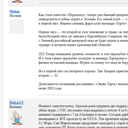
Molnia
Как стало известно «Перехвату», теперь уже бывший центровой
Молния
университета и сейчас играет в Эстонии. Его новый клуб — 
в первой лиге. Иными словами, фарм-клуб команды «Тарту».
Первая лига — это второй по силе чемпионат в стране, он лю
баскетбольной лиги, но заявлен в Европейскую Северную лиг
с Латвией) российский центровой пока не будет играть и неиз
турнире, в котором играет красноярский «Енисей».
💁🏼‍♂ Теперь повышаем уровень сложности: в этот еврокубок 
И в этом самом еврокубке он играет за команду Тартурского 
филиал вузовской команды. Играть за основу его пока не бер
Но в первой лиге он смотрится хорошо. Там Захаров единстве
втором — 22.
Длительность соглашения россиянина с «Эвико Тарту» неизве
июня 2022 года.
MakarLT
Немного запустил ветку, Аризона дома одержала две подря
Ruslanas
обеих играх, с USC посложнее игра выдалась и летели -6 за 
начинает поднявшись с 7 на 4 позицию в посеве. Сегодня дер
неожиданно в 3ОТ одолели ту же UCLA. Тем временем первый 
Ст. Мэри. Сам Марчюлионис продолжает выходить в старте и 
дать основному ПГ Кюсе отдыха такая, ну неважно в принцип