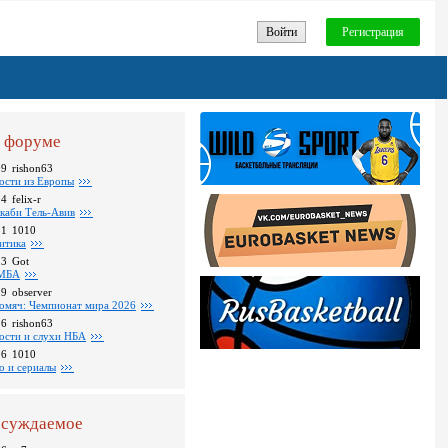
Войти
Регистрация
 форуме
09
rishon63
ости из Европы
24
felix-r
каби Тель-Авив
31
1010
итика
23
Got
МБА
59
observer
омяч: Чемпионат мира 2026
16
rishon63
ости и слухи НБА
26
1010
о и сериалы
суждаемое