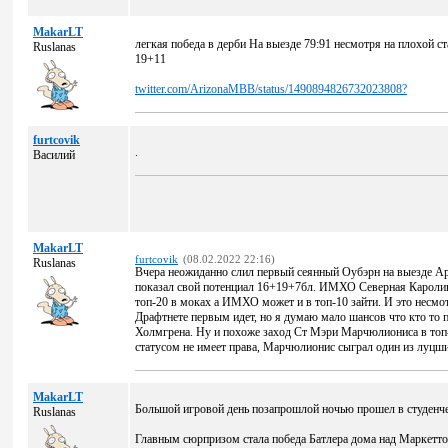
MakarLT
легкая победа в дерби На выезде 79:91 несмотря на плохой ст
Ruslanas
19+11
twitter.com/ArizonaMBB/status/1490894826732023808?
furtcovik
.
Василий
MakarLT
furtcovik
(08.02.2022 22:16)
Ruslanas
Вчера неожиданно слил первый сеянный Оубэрн на выезде Ар
показал свой потенциал 16+19+7бл. ИМХО Северная Каролина
топ-20 в моках а ИМХО может и в топ-10 зайти. И это несмо
Драфтнете первым идет, но я думаю мало шансов что кто то 
Холмгрена. Ну и похоже заход Ст Мэри Марчюлиониса в топ-
статусом не имеет права, Марчюлионис сыграл один из луцших
MakarLT
Большой игровой день позапрошлой ночью прошел в студенчес
Ruslanas
Главным сюрпризом стала победа Батлера дома над Маркетто