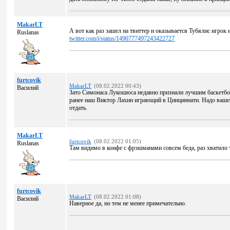
MakarLT
А вот как раз зашел на твиттер и оказывается Тубялис игрок
Ruslanas
twitter.com/i/status/1490777497243422727
furtcovik
MakarLT
(08.02.2022 00:43)
Василий
Зато Симонаса Лукошюса недавно признали лучшим баскетбо
ранее наш Виктор Лахин играющий в Цинциннати. Надо вашей 
отдать.
MakarLT
furtcovik
(08.02.2022 01:05)
Ruslanas
Там видимо в конфе с фрэшманами совсем беда, раз хватило т
furtcovik
MakarLT
(08.02.2022 01:08)
Василий
Наверное да, но тем не менее примечательно.