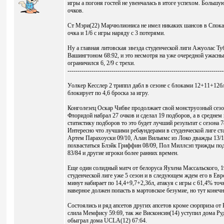
игры а погоня гостей не увенчалась в итоге успехом. Большу
очков.
Ст Мэри(22) Марчюлиониса не имел никаких шансов в Спокане
очка и 1/6 с игры наряду с 3 потерями.
Ну а главная литовская звезда студенческой лиги Ажуолас Ту
Вашингтоном 68:92, и это несмотря на уже очередной ужасный 
ограничился 6, 2/9 с трехи.
------------------------------------------------------------------------------
Уолкер Кесслер 2 триппл дабл в сезоне с блоками 12+11+12б
блокирует по 4,6 броска за игру.
Конголезец Оскар Чибве продолжает свой монструозный сезон
Флоридой набрал 27 очков и сделал 19 подборов, а в среднем 
статистику подборов то это будет лучший результат с сезона 
Интересно что лучшими ребаундерами в студенческой лиге с
Артем Парахоуски 09/10, Алан Вильямс из Локо дважды 13/1
похвастаться Блэйк Гриффин 08/09, Пол Миллсэп трижды под
83/84 и другие игроки более ранних времен.
Еще один солидный матч от белоруса Яухена Массальского, 1
студенческой лиге уже 5 сезон и в следующем ждем его в Евро
минут набирает по 14,4+9,7+2,3бл, атакуя с игры с 61,4% то
наверное должен попасть в мартовское безумие, но тут конечн
Состоялись и ряд апсетов других апсетов кроме сюрприза от 
слила Мемфису 59:69, так же Висконсин(14) уступил дома Ру
обыграл дома UCLA(12) 67:64.