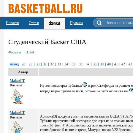
Новости
Статьи
Форум
Правила
Студенческий Баскет США
Форумы
НБА
назад
28
|
29
|
30
|
31
|
32
|
33
|
34
|
35
|
36
|
37
|
38
|
39
|
40
|
41
|
42
|
43
Автор
MakarLT
Ruslanas
Ну вот посмотрел Тубялиса
игрок Стэнфорда на ровном ме
вперед нырок прямо на ноги, похоже на растяжение связок
MakarLT
Аризона(3) продула 2 матч в сезоне на выезде UCLA(7) 59:75
Ruslanas
Тубялис пропустивший последние две игры из за травмы выше
трехи 1/1 фол. У Аризоны был жуткий нелетун, эстонский жи
своих бросков 9 из них с трехи, Матурин попал 5/22 бросков.