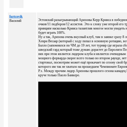
furtcovik
Эстонский разыгрывающий Аризоны Керр Крииса в победном 
Василий
очков/11 подборов/12 ассистов. Это к слову уже второй его
принципе насколько Крииса талантлив многое могли увидеть 
будет играть 100%.
Ну а так, Аризона очень вкусный клуб, там в заявке сразу 8
Хенри Весаар (который с ходу попал в основную ротацию, во
Балло (запомнился по ЧМ до 19 лет, тот турнир где играла 
шведский гард который тоже думаю дорастет до Евролиги Пел
них при этом является лидером клуба и является очевидным
мощного форварда скорее всего только во втором раунде, нет 
стартовал, посмотрим может ещё прокачает по сезону свой бр
которого им так не хватало на прошедшем Чемпионате Европ
P.s. Между прочим лидер Аризоны прошлого сезона канадец 
круче только Паоло Банкеро.