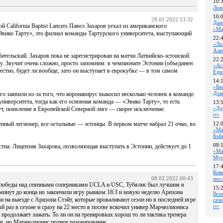
10:
Лон
10:
28.01.2022 13:32
Дан
 California Baptist Lancers Павел Захаров уехал из американского
«Ма
«Эвико Тарту», это филиал команды Тартурского университета, выступающий
22:
«Ло
Але
бительский. Захаров пока не зарегистрирован на матчи Латвийско-эстонской
22:
у. Звучит очень сложно, просто запомним: в чемпионате Эстонии (объединен
«Ас
вестно, будет ли вообще, зато он выступает в еврокубке — в том самом
Еди
14:
«Ба
Дэм
его заявили из-за того, что коронавирус выкосил несколько человек в команде.
университета, тогда как его основная команда — «Эвико Тарту», то есть
13:
«Ду
ут, появление в Европейской Северной лиге — скорее исключение.
нный легионер, все остальные — эстонцы. В первом матче набрал 21 очко, во
12:
«Ма
Бэй
08:
стна. Лицензия Захарова, позволяющая выступать в Эстонии, действует до 1
«Ма
Му
17:
Кев
08.02.2022 00:43
пос
д победы над сеянными соперниками UCLA и USC, Тубялис был лучшим в
15:
6 минут до конца но закончили игру рывком 18:3 и новую неделю Аризона
Все
би на выезде с Аризона Стэйт, которые проваливают сезон но в последней игре
сез
раз в сезоне и сразу на 22 место в посеве вскочил универ Марчюлиониса
продолжает лажать. То ли он на тренировках хорош то ли тактика тренера
е, но Марчюлионис полное разочарование...