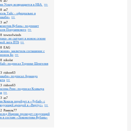
36
as7
ни Уокер возвращается в НБА
08
as7
иэль Тайс - официально в
ккаби»
43
as7
комотив-Кубань» подпишет
ксея Покушевского
28
townofwinds
тана» не сыграет в новом сезоне
ной лиги ВТБ
18
EAG
скония» заключила соглашение с
ионом Бо
58
nikolat
бай» подписал Торнике Шенгелия
03
rishon63
ккаби» подписал Армандо
кота
13
rishon63
ксима Рим» подписал Ксавьера
на
43
as7
ин Кокила перейдет в «Дубай» с
ледующей арендой в «Виртус»
22
Рамиль77
волод Ищенко проведет следующий
он в составе «Локомотива-Кубань»