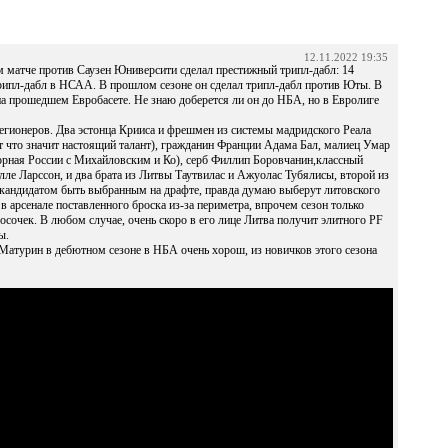
12.11.2022 19:35
матче против Саузен Юниверсити сделал престижный трипл-дабл: 14
 трипл-дабл в НСАА. В прошлом сезоне он сделал трипл-дабл против Юты. В
на прошедшем Евробасете. Не знаю доберется ли он до НБА, но в Евролиге
 легионеров. Два эстонца Крииса и фрешмен из системы мадридского Реала
т что значит настоящий талант), гражданин Франции Адама Бал, малиец Умар
сборная России с Михайловским и Ко), серб Филлип Боровчанин,классный
ле Ларссон, и два брата из Литвы Таутвилас и Ажуолас Тубялисы, второй из
 кандидатом быть выбранным на драфте, правда думаю выберут литовского
в арсенале поставленного броска из-за периметра, впрочем сезон только
осочек. В любом случае, очень скоро в его лице Литва получит элитного PF
ы.
Матурин в дебютном сезоне в НБА очень хорош, из новичков этого сезона