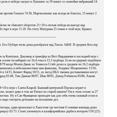
ю роль в победе сыграл и Лукошюс за 19 минут со скамейки набравший 14
 против Гонзаги 74:58, Марчюлионис как всегда не блистал, 15 минут 2
бялис не сбавляет оборотов 21+10 и легкая победа на выезде над
старт в игре 11:26. На счету Матурина 25 очков в этой игре, Крииса
------------------------------------------------------
л. Его Оубэрн легко дома разобрался над Тексас А&М. В среднем Кесслер
 за Кентукки. Джуниор и трансфер из Вест Вирджинии в последней игре с
в сезоне он набирает по 16,4 очка и 15,3 подбора. Если он удержит подобную
78/79 когда Монти Давис из Теннесси Стэйт делал в среднем по 16,2 подбора.
тановились и небезыизвестные нам фамилии, Эгидиюс Моцкявичюс 15/16,
4 и 14/15, Кеннет Фарид 10/11, из звезд НБА такими достижениями могут
ряд 03-06, Тим Данкан 96/97, Шак 90/91, Дэвид Робинсон 85/86, Хаким
9+10 в игре с Санта Кларой. Бывший центровой Перласа играет в
пе, может даже в том же Ритасе по старой памяти? Он в этом сезоне за 27
чностью. Ну и Сан Франциско проводит как для себя очень сильный сезон и
о надо смотреть детальнее на положение дел.
Батлера, один произошел в Хьюстоне где местная 6 сеянная команда дома
джерсу 65:73. Стоит упомянуть и калифорнийское дерби в котором USC(21)