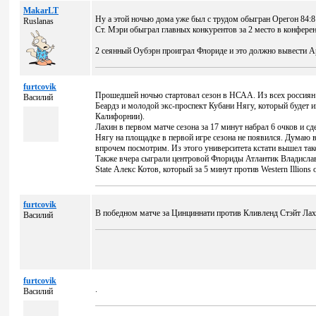
MakarLT
Ну а этой ночью дома уже был с трудом обыгран Орегон 84:81
Ruslanas
Ст. Мэри обыграл главных конкурентов за 2 место в конфер
2 сеянный Оубэрн проиграл Флориде и это должно вывести Ар
furtcovik
Прошедшей ночью стартовал сезон в НСАА. Из всех россиян 
Василий
Беардз и молодой экс-проспект Кубани Нягу, который будет 
Калифорнии).
Лахин в первом матче сезона за 17 минут набрал 6 очков и с
Нягу на площадке в первой игре сезона не появился. Думаю 
впрочем посмотрим. Из этого университета кстати вышел так
Также вчера сыграли центровой Флориды Атлантик Владислав Г
State Алекс Котов, который за 5 минут против Western Illions 
furtcovik
В победном матче за Цинциннати против Кливленд Стэйт Лахи
Василий
furtcovik
.
Василий