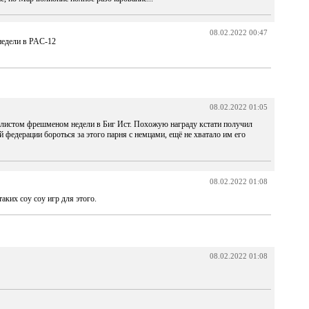
08.02.2022 00:47
 недели в PAC-12
08.02.2022 01:05
листом фрешменом недели в Биг Ист. Похожую награду кстати получил
федерации бороться за этого парня с немцами, ещё не хватало им его
08.02.2022 01:08
аких соу соу игр для этого.
08.02.2022 01:08