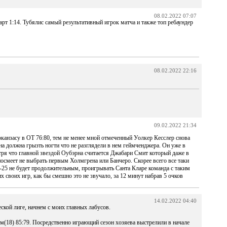
08.02.2022 07:07
арт 1:14. Тубялис самый результативный игрок матча и также топ ребаундер
08.02.2022 22:16
09.02.2022 21:34
канзасу в ОТ 76:80, тем не менее мной отмеченный Уолкер Кесслер снова
 должна грызть ногти что не разглядели в нем геймченджера. Он уже в
тря что главной звездой Оубэрна считается Джабари Смит который даже в
посмеет не выбрать первым Холмгрена или Банчеро. Скорее всего все таки
25 не будет продолжительным, проигрывать Санта Кларе команда с таким
 своих игр, как бы смешно это не звучало, за 12 минут набрав 5 очков
14.02.2022 04:40
кой лиге, начнем с моих главных лабусов.
м(18) 85:79. Посредственно играющий сезон хозяева выстрелили в начале