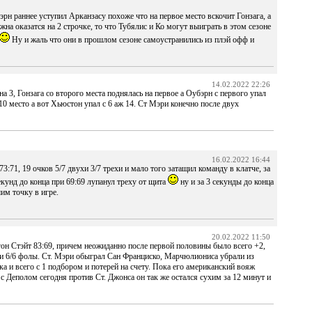
рн раннее уступил Арканзасу похоже что на первое место вскочит Гонзага, а
 оказатся на 2 строчке, то что Тубялис и Ко могут выиграть в этом сезоне
Ну и жаль что они в прошлом сезоне самоустранились из плэй офф и
14.02.2022 22:26
на 3, Гонзага со второго места поднялась на первое а Оубэрн с первого упал
10 место а вот Хьюстон упал с 6 аж 14. Ст Мэри конечно после двух
16.02.2022 16:44
1, 19 очков 5/7 двухи 3/7 трехи и мало того затащил команду в клатче, за
секунд до конца при 69:69 лупанул треху от щита
ну и за 3 секунды до конца
им точку в игре.
20.02.2022 11:50
он Стэйт 83:69, причем неожиданно после первой половины было всего +2,
вухи 6/6 фолы. Ст. Мэри обыграл Сан Франциско, Марчюлиониса убрали из
ска и всего с 1 подбором и потерей на счету. Пока его американский вояж
с Деполом сегодня против Ст. Джонса он так же остался сухим за 12 минут и