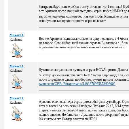
Завтра выйдут новые рейтинги и учитывая что 1 сеянный Оубэ
вот Аризона после мощной выездной серии побед ИМХО должна
титул не подлежит сомнению, главное чтобы Крииса не тупил
неполучили так нужного опыта игры на вылет.
MakarLT
Все же Аризона поднялась только на одну позицию, с 4 места 
Ruslanas
на второе. Самый большой скачок сделала Вилланова с 15 на 
поражений на этой неделе не имел шансов остатся в топ-25.
MakarLT
Лукошюс сыграл свою лучшую игру в НСАА протов Депола 73:7
Ruslanas
50 сеунд до конца он при счете 67:67 забил в проходе, а за 7 
после штрафного сделал подбор под чужим щитом поставивш
twitter.com/CBB_Europe/status/1493876065873408002
MakarLT
Аризона еще позавчера утром дома обыграла аутсайдера Орег
Ruslanas
хотя у гостей за весь сезон 3 победы. Тубялис 22+7, 8/14 д
старта, и он сыграл всего 4 минуты, и остался сухим, без бро
полное фиаско. Не блистал и Лукошюс после фееричной игры 
0/4 с игры а его Батлер отлетел аж 57:91