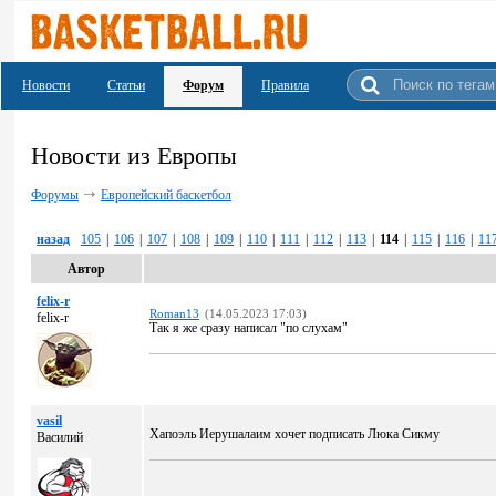
Новости
Статьи
Форум
Правила
Новости из Европы
Форумы
Европейский баскетбол
назад
105
|
106
|
107
|
108
|
109
|
110
|
111
|
112
|
113
|
114
|
115
|
116
|
11
Автор
felix-r
Roman13
(14.05.2023 17:03)
felix-r
Так я же сразу написал "по слухам"
vasil
Хапоэль Иерушалаим хочет подписать Люка Сикму
Василий