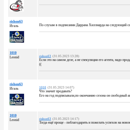
rishon63
По слухам в подписании Даррана Хиллиарда на следующий се
Игаль
1010
rishon63
(31.05.2023 13:28)
Leonid
Если это на самом деле, а не спекуляции его агента, надо про
((
rishon63
1010
(31.05.2023 14:07)
Игаль
Что значит продавать?
Его на год подписывали,по окончанию сезона он свободный а
1010
rishon63
(31.05.2023 14:17)
Leonid
Тогда ещё проще - поблагодарить и пожелать успехов на ново