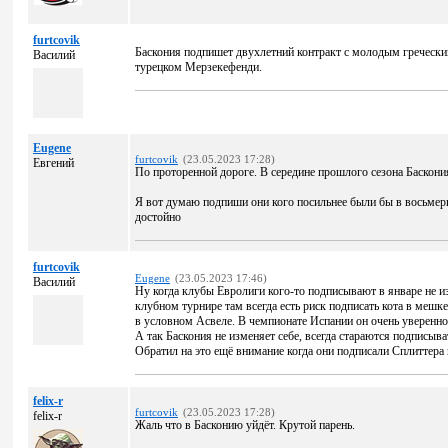
furtcovik
Баскония подпишет двухлетний контракт с молодым греческ
Василий
турецком Мерзекефенди.
Eugene
furtcovik
(23.05.2023 17:28)
Евгений
По проторенной дороге. В середине прошлого сезона Баскон
Я вот думаю подпиши они кого посильнее были бы в восьмер
достойно
furtcovik
Eugene
(23.05.2023 17:46)
Василий
Ну когда клубы Евролиги кого-то подписывают в январе не и
клубном турнире там всегда есть риск подписать кота в мешке
в условном Асвеле. В чемпионате Испании он очень уверенно 
А так Баскония не изменяет себе, всегда стараются подписыв
Обратил на это ещё внимание когда они подписали Сплиттера
felix-r
furtcovik
(23.05.2023 17:28)
felix-r
Жаль что в Басконию уйдёт. Крутой парень.