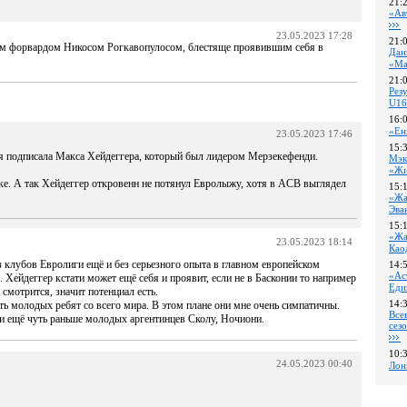
21:
«Ав
23.05.2023 17:28
21:
им форвардом Никосом Рогкавопулосом, блестяще проявившим себя в
Дан
«Ма
21:
Pез
U16
16:
«Ен
23.05.2023 17:46
15:
ия подписала Макса Хейдеггера, который был лидером Мерзекефенди.
Мэк
«Жи
ке. А так Хейдеггер откровенн не потянул Евролыжу, хотя в ACB выглядел
15:
«Жа
Эва
15:
«Жа
23.05.2023 18:14
Као
з клубов Евролиги ещё и без серьезного опыта в главном европейском
14:
«Ас
. Хейдеггер кстати может ещё себя и проявит, если не в Басконии то например
Еди
смотрится, значит потенциал есть.
14:
ать молодых ребят со всего мира. В этом плане они мне очень симпатичны.
Все
 и ещё чуть раньше молодых аргентинцев Сколу, Ночиони.
сез
10:
24.05.2023 00:40
Лон