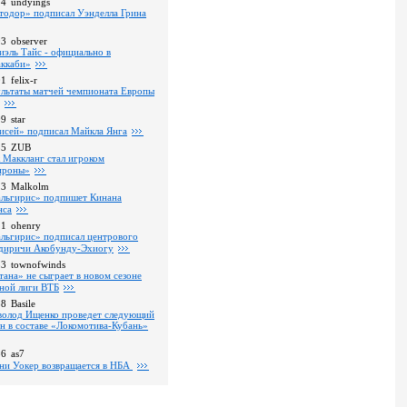
24
undyings
тодор» подписал Уэнделла Грина
03
observer
иэль Тайс - официально в
ккаби»
01
felix-r
ультаты матчей чемпионата Европы
09
star
исей» подписал Майкла Янга
35
ZUB
 Маккланг стал игроком
роны»
13
Malkolm
льгирис» подпишет Кинана
нса
11
ohenry
льгирис» подписал центрового
диричи Акобунду-Эхиогу
53
townofwinds
тана» не сыграет в новом сезоне
ной лиги ВТБ
38
Basile
волод Ищенко проведет следующий
он в составе «Локомотива-Кубань»
36
as7
ни Уокер возвращается в НБА