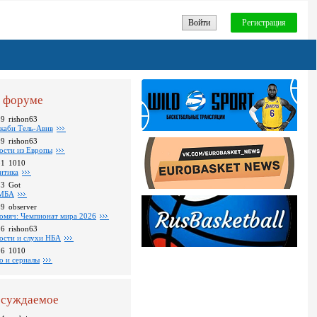
Войти
Регистрация
 форуме
39
rishon63
каби Тель-Авив
09
rishon63
ости из Европы
31
1010
итика
23
Got
МБА
59
observer
омяч: Чемпионат мира 2026
16
rishon63
ости и слухи НБА
26
1010
о и сериалы
суждаемое