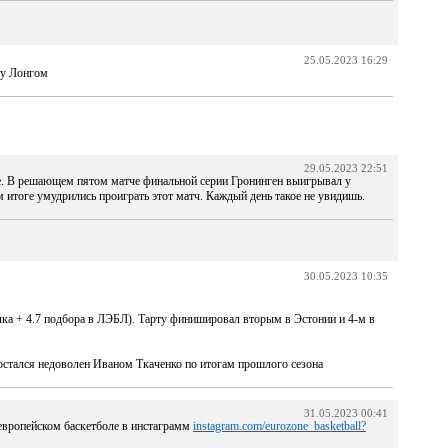
25.05.2023 16:29
ру Лонгом
29.05.2023 22:51
. В решающем пятом матче финальной серии Гронинген выигрывал у
ом итоге умудрились проиграть этот матч. Каждый день такое не увидишь.
30.05.2023 10:35
чка + 4.7 подбора в ЛЭБЛ). Тарту финишировал вторым в Эстонии и 4-м в
остался недоволен Иваном Ткаченко по итогам прошлого сезона
31.05.2023 00:41
 европейском баскетболе в инстаграмм
instagram.com/eurozone_basketball?