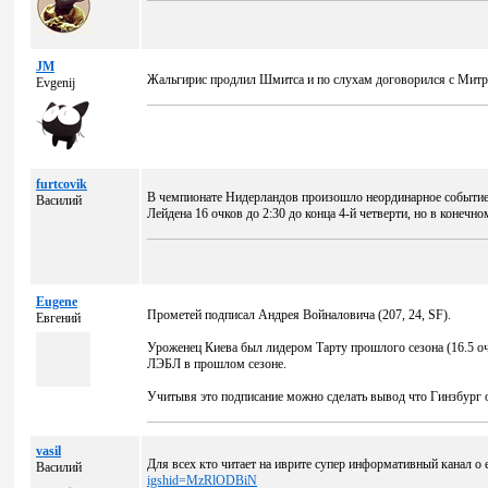
JM
Жальгирис продлил Шмитса и по слухам договорился с Мит
Evgenij
furtcovik
В чемпионате Нидерландов произошло неординарное событие
Василий
Лейдена 16 очков до 2:30 до конца 4-й четверти, но в конечн
Eugene
Прометей подписал Андрея Войналовича (207, 24, SF).
Евгений
Уроженец Киева был лидером Тарту прошлого сезона (16.5 о
ЛЭБЛ в прошлом сезоне.
Учитывя это подписание можно сделать вывод что Гинзбург 
vasil
Для всех кто читает на иврите супер информативный канал о
Василий
igshid=MzRlODBiN