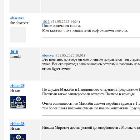
observer
1010
(31.05.2023 14:24)
the observer
После окончания сезона.
Мне кажется что в нашем плей офф он может помочь.
1010
observer
(31.05.2023 16:01)
Leonid
Это понятно, но вчера он мне очень не понравился - он старал
хуже. Все его проходы заканчивались потерями, пасовать не м
играх будет лучше.
rishon63
По слухам Маккаби и Панатинаикос отправили предложение Ке
Игаль
Партизан также заинтересован оставить Пантера в команде.
Очень сомневаюсь,что Маккаби сможет перебить суммы в 1.5
тем более платя похожие суммы по новым контрактам Брауну
rishon63
Никола Миротич достиг устной договорённости с Монако о пе
Игаль