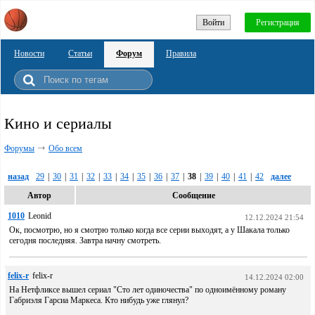
Войти
Регистрация
Новости
Статьи
Форум
Правила
Кино и сериалы
Форумы
Обо всем
назад
29
|
30
|
31
|
32
|
33
|
34
|
35
|
36
|
37
|
38
|
39
|
40
|
41
|
42
далее
Автор
Сообщение
1010
Leonid
12.12.2024 21:54
Ок, посмотрю, но я смотрю только когда все серии выходят, а у Шакала только
сегодня последняя. Завтра начну смотреть.
felix-r
felix-r
14.12.2024 02:00
На Нетфликсе вышел сериал "Сто лет одиночества" по одноимённому роману
Габриэля Гарсиа Маркеса. Кто нибудь уже глянул?