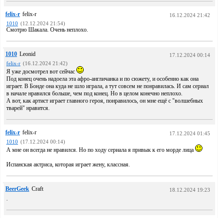
felix-r
felix-r
16.12.2024 21:42
1010
(12.12.2024 21:54)
Смотрю Шакала. Очень неплохо.
1010
Leonid
17.12.2024 00:14
felix-r
(16.12.2024 21:42)
Я уже досмотрел вот сейчас
Под конец очень надоела эта афро-англичанка и по сюжету, и особенно как она
играет. В Бонде она куда не шло играла, а тут совсем не понравилась. И сам сериал
в начале нравился больше, чем под конец. Но в целом конечно неплохо.
А вот, как артист играет главного героя, понравилось, он мне ещё с "волшебных
тварей" нравится.
felix-r
felix-r
17.12.2024 01:45
1010
(17.12.2024 00:14)
А мне он всегда не нравился. Но по ходу сериала я привык к его морде лица
Испанская актриса, которая играет жену, классная.
BeerGeek
Craft
18.12.2024 19:23
.