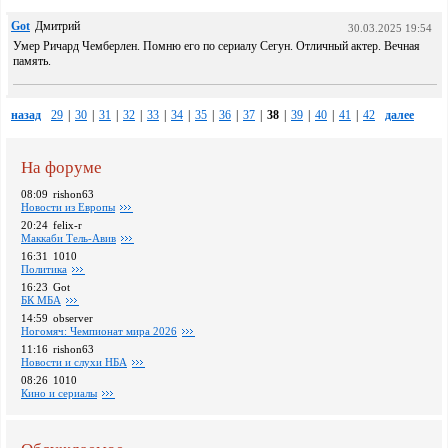
Got
Дмитрий
30.03.2025 19:54
Умер Ричард Чемберлен. Помню его по сериалу Сегун. Отличный актер. Вечная
память.
назад
29
|
30
|
31
|
32
|
33
|
34
|
35
|
36
|
37
|
38
|
39
|
40
|
41
|
42
далее
На форуме
08:09
rishon63
Новости из Европы
20:24
felix-r
Маккаби Тель-Авив
16:31
1010
Политика
16:23
Got
БК МБА
14:59
observer
Ногомяч: Чемпионат мира 2026
11:16
rishon63
Новости и слухи НБА
08:26
1010
Кино и сериалы