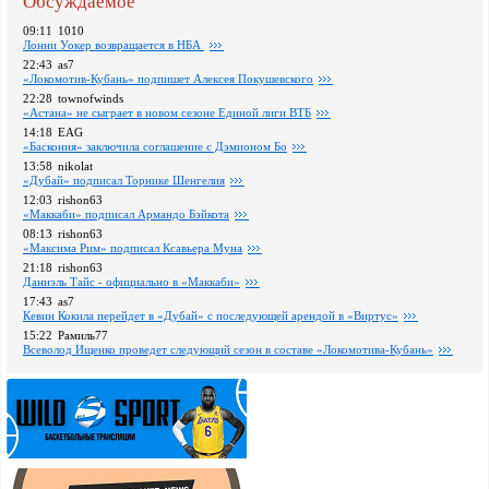
Обсуждаемое
09:11
1010
Лонни Уокер возвращается в НБА
22:43
as7
«Локомотив-Кубань» подпишет Алексея Покушевского
22:28
townofwinds
«Астана» не сыграет в новом сезоне Единой лиги ВТБ
14:18
EAG
«Баскония» заключила соглашение с Дэмионом Бо
13:58
nikolat
«Дубай» подписал Торнике Шенгелия
12:03
rishon63
«Маккаби» подписал Армандо Бэйкота
08:13
rishon63
«Максима Рим» подписал Ксавьера Муна
21:18
rishon63
Даниэль Тайс - официально в «Маккаби»
17:43
as7
Кевин Кокила перейдет в «Дубай» с последующей арендой в «Виртус»
15:22
Рамиль77
Всеволод Ищенко проведет следующий сезон в составе «Локомотива-Кубань»