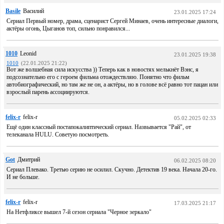
Basile
Василий
23.01.2025 17:24
Сериал Первый номер, драма, сценарист Сергей Минаев, очень интересные диалоги,
актёры огонь, Цыганов топ, сильно понравился...
1010
Leonid
23.01.2025 19:38
1010
(22.01.2025 21:22)
Вот же волшебная сила искусства )) Теперь как в новостях мелькнёт Вэнс, я
подсознательно его с героем фильма отождествляю. Понятно что фильм
автобиографический, но там же не он, а актёры, но в голове всё равно тот пацан или
взрослый парень ассоциируются.
felix-r
felix-r
05.02.2025 02:33
Ещё один классный постапокалиптический сериал. Назвывается "Рай", от
телеканала HULU. Советую посмотреть.
Got
Дмитрий
06.02.2025 08:20
Сериал Плевако. Третью серию не осилил. Скучно. Детектив 19 века. Начала 20-го.
И не больше.
felix-r
felix-r
17.03.2025 21:17
На Нетфликсе вышел 7-й сезон сериала "Черное зеркало"