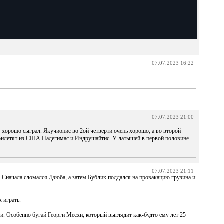
07.07.2023 16:22
07.07.2023 21:00
 хорошо сыграл. Якучионис во 2ой четверти очень хорошо, а во второй
прилетят из США Падегимас и Индрушайтис. У латышей в первой половине
07.07.2023 21:11
. Сначала сломался Дзюба, а затем Бублик поддался на провакацию грузина и
к играть.
и. Особенно бугай Георги Месхи, который выглядит как-будто ему лет 25