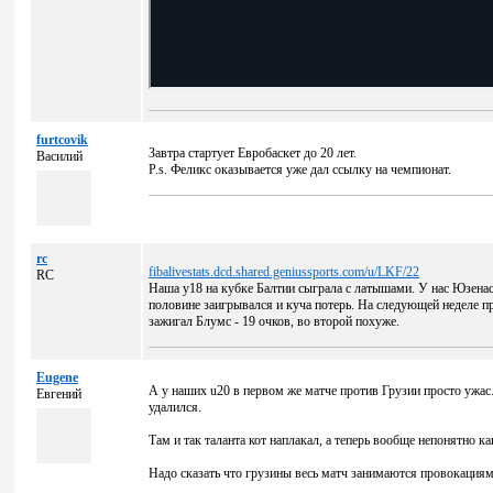
furtcovik
Завтра стартует Евробаскет до 20 лет.
Василий
P.s. Феликс оказывается уже дал ссылку на чемпионат.
rc
fibalivestats.dcd.shared.geniussports.com/u/LKF/22
RC
Наша у18 на кубке Балтии сыграла с латышами. У нас Юзенас
половине заигрывался и куча потерь. На следующей неделе 
зажигал Блумс - 19 очков, во второй похуже.
Eugene
А у наших u20 в первом же матче против Грузии просто ужас
Евгений
удалился.
Там и так таланта кот наплакал, а теперь вообще непонятно ка
Надо сказать что грузины весь матч занимаются провокациям