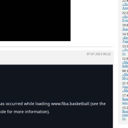
22:
«Ло
Але
22:
«Ас
Еди
19:
Лон
14:
«Ба
Дэм
13:
«Ду
07.07.2023 00:22
12:
«Ма
Бэй
08:
«Ма
Му
21:
Дан
«Ма
17:
Кев
пос
15:
Все
сез