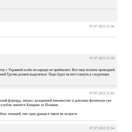
07.07.2023 22:36
07.07.2023 22:39
атчу с Украиной особо по карьере не прибавляет. Всё-таки человек проведшей
ной Грузии должен выделяться. Надо будет на него глянуть в следующих
07.07.2023 22:44
егкий форвард, левша с колоритной внешностью и довольно физически уже
 клубом значится Канариас из Испании.
час латышей, там одни дрыщи в таком же возрасте
07.07.2023 22:54