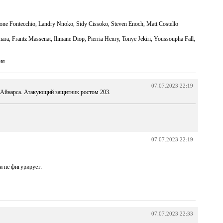
one Fontecchio, Landry Nnoko, Sidy Cissoko, Steven Enoch, Matt Costello
nara, Frantz Massenat, Ilimane Diop, Pierria Henry, Tonye Jekiri, Youssoupha Fall,
ия
07.07.2023 22:19
 Айнарса. Атакующий защитник ростом 203.
07.07.2023 22:19
и не фигурирует:
07.07.2023 22:33