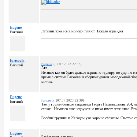
Eugene
Латыши пока все в молоко пуляют. Тяжело игра идет
Евгений
furtcovik
Eugene
(07.07.2023 22:33)
Василий
Ага.
Не знаю как он будет дальше играть по турниру, но судя по м
время в системе Басконии в сборной уровня молодежной сбор
матчах.
Eugene
furtcovik
(07.07.2023 22:39)
Евгений
Там у грузин больше выделялся Георге Нацвлишвили. 204, л
сложен. Немного еще недоучен но имхо имеет потенциал. Его
Вообще грузины к 20 годам уже хорошо сложены. Смотрю сей
Eugene