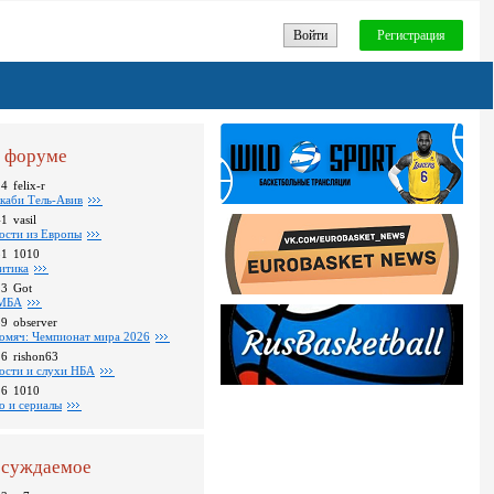
Войти
Регистрация
 форуме
24
felix-r
каби Тель-Авив
41
vasil
ости из Европы
31
1010
итика
23
Got
МБА
59
observer
омяч: Чемпионат мира 2026
16
rishon63
ости и слухи НБА
26
1010
о и сериалы
суждаемое