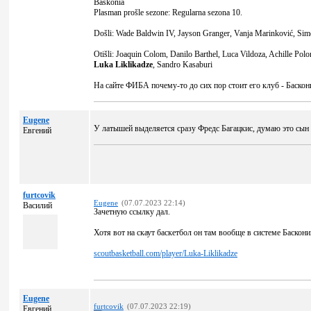
Baskonia
Plasman prošle sezone: Regularna sezona 10.
Došli: Wade Baldwin IV, Jayson Granger, Vanja Marinković, Sim
Otišli: Joaquin Colom, Danilo Barthel, Luca Vildoza, Achille Polo
Luka Liklikadze
, Sandro Kasaburi
На сайте ФИБА почему-то до сих пор стоит его клуб - Баскон
Eugene
У латышей выделяется сразу Фредс Багацкис, думаю это сын
Евгений
furtcovik
Eugene
(07.07.2023 22:14)
Василий
Зачетную ссылку дал.
Хотя вот на скаут баскетбол он там вообще в системе Баскони
scoutbasketball.com/player/Luka-Liklikadze
Eugene
furtcovik
(07.07.2023 22:19)
Евгений