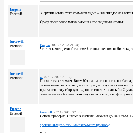
Eugene
У грузин кстати тоже сломался лидер - Ликликадзе из Баскон
Евгений
Сразу после этого матча латыши с голландцами играют
furtcovik
Eugene
(07.07.2023 21:58)
Василий
Че-то я в молодежной системе Басконии не помню Ликликадз
furtcovik
rc
(07.07.2023 21:00)
Василий
Посмотрел этот матч. Вижу Юзенас за сезон очень прибавил,
за ним такого не замечал, он там правда в одном из матчей 
приглашен в эту сборную, видно не тянет. Казалось бы Стукни
этой варианте сборной быть видным игроком, а по факту вооб
Eugene
furtcovik
(07.07.2023 22:06)
Евгений
Сейчас проверил. Он был в системе Басконии до 2021 года. П
sportnet.hr/vijesti/555328/kosarka-euroliga/novi-p