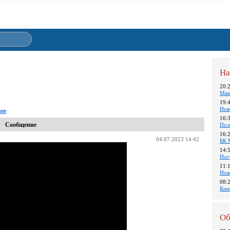
На
20:
Мак
19:
Нов
лее
16:
Сообщение
Пол
16:
04.07.2023 14:42
БК 
14:
Ног
11:
Нов
08:
Кин
Об