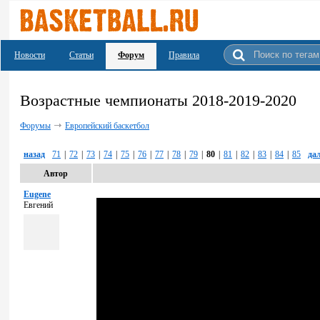
Новости
Статьи
Форум
Правила
Возрастные чемпионаты 2018-2019-2020
Форумы
Европейский баскетбол
назад
71
|
72
|
73
|
74
|
75
|
76
|
77
|
78
|
79
|
80
|
81
|
82
|
83
|
84
|
85
да
Автор
Eugene
Евгений