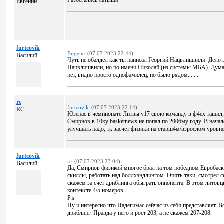
Разбегались латыши
Евгений
furtcovik
Eugene
(07.07.2023 22:44)
Василий
Чуть не обалдел как ты написал Георгий Нацвлишвили. Дело в
Нацвлишвили, но по имени Николай (из системы МБА). Думал у
нет, видно просто однофамилец, но было рядом........
rc
furtcovik
(07.07.2023 22:14)
RC
Юзенас в чемпионате Литвы у17 свою команду в ф4ёх тащил, 
Смирнов в 10ку basketnews не попал по 2006му году. В начал
улучшать надо, тк засчёт физики на старш4м/взрослом уровн
furtcovik
rc
(07.07.2023 23:04)
Василий
Да, Смирнов физикой многое брал на том победном Евробаск
скиллы, работать над боллхэндлингом. Опять-таки, смотрел с
скажем за счёт дриблинга обыграть оппонента. В этом литовц
контексте 4/5 номеров.
P.s.
Ну и интересно что Падегимас сейчас из себя представляет. В
дриблинг. Правда у него и рост 203, а не скажем 207-208.