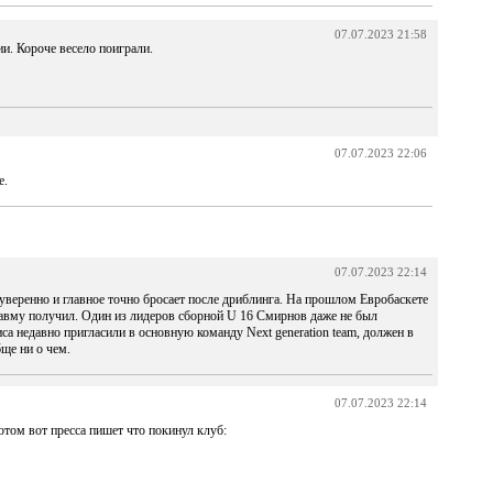
07.07.2023 21:58
ии. Короче весело поиграли.
07.07.2023 22:06
е.
07.07.2023 22:14
 уверенно и главное точно бросает после дриблинга. На прошлом Евробаскете
травму получил. Один из лидеров сборной U 16 Смирнов даже не был
са недавно пригласили в основную команду Next generation team, должен в
ще ни о чем.
07.07.2023 22:14
отом вот пресса пишет что покинул клуб: