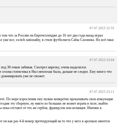
07.07.2023 22:55
 том что за Россию на Еврочеллендже до 16 лет два года назад играл
же все, switch nationality, в стиле футболиста Сабы Сазонова. Но всё-таки
07.07.2023 23:04
под 30 очков забивая. Смотрел нарезку, очень выделялся.
е сезона статистика в Нкл неплохая была, дальше не следил. Ему много что
е доминировать уже не сможет.
07.07.2023 23:11
ете. По мере взросления ему нужно конкретно прокачивать свои атакующие
егодня эту сборную, ну никто из больших не может играть в поле, выйти
ы пока отстают от тех же сербов, французов или испанцев. Именно в
от он как раз 4-й номер претендующий на то что у него в арсенале имеется