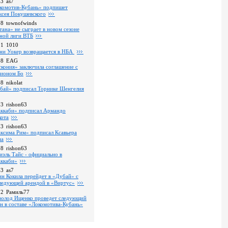
43
as7
комотив-Кубань» подпишет
ксея Покушевского
28
townofwinds
тана» не сыграет в новом сезоне
ной лиги ВТБ
01
1010
ни Уокер возвращается в НБА
18
EAG
скония» заключила соглашение с
ионом Бо
58
nikolat
бай» подписал Торнике Шенгелия
03
rishon63
ккаби» подписал Армандо
кота
13
rishon63
ксима Рим» подписал Ксавьера
на
18
rishon63
иэль Тайс - официально в
ккаби»
43
as7
ин Кокила перейдет в «Дубай» с
ледующей арендой в «Виртус»
22
Рамиль77
волод Ищенко проведет следующий
он в составе «Локомотива-Кубань»