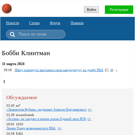
Войти
Регистрация
Новости
Статьи
Форум
Правила
Бобби Клинтман
11 марта 2024
18:18
Швед планирует выставить свою кандидатуру на драфт НБА
(
4
)
1
Обсуждаемое
22:43
as7
«Локомотив-Кубань» подпишет Алексея Покушевского
22:28
townofwinds
«Астана» не сыграет в новом сезоне Единой лиги ВТБ
19:01
1010
Лонни Уокер возвращается в НБА
14:18
EAG