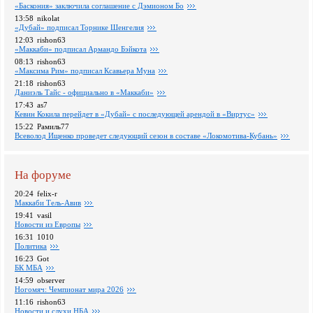
«Баскония» заключила соглашение с Дэмионом Бо
13:58
nikolat
«Дубай» подписал Торнике Шенгелия
12:03
rishon63
«Маккаби» подписал Армандо Бэйкота
08:13
rishon63
«Максима Рим» подписал Ксавьера Муна
21:18
rishon63
Даниэль Тайс - официально в «Маккаби»
17:43
as7
Кевин Кокила перейдет в «Дубай» с последующей арендой в «Виртус»
15:22
Рамиль77
Всеволод Ищенко проведет следующий сезон в составе «Локомотива-Кубань»
На форуме
20:24
felix-r
Маккаби Тель-Авив
19:41
vasil
Новости из Европы
16:31
1010
Политика
16:23
Got
БК МБА
14:59
observer
Ногомяч: Чемпионат мира 2026
11:16
rishon63
Новости и слухи НБА