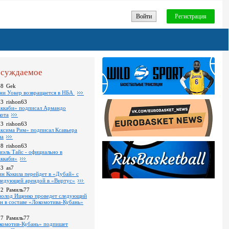
Войти
Регистрация
суждаемое
48
Gek
ни Уокер возвращается в НБА
03
rishon63
ккаби» подписал Армандо
кота
13
rishon63
ксима Рим» подписал Ксавьера
на
18
rishon63
иэль Тайс - официально в
ккаби»
43
as7
ин Кокила перейдет в «Дубай» с
ледующей арендой в «Виртус»
22
Рамиль77
волод Ищенко проведет следующий
он в составе «Локомотива-Кубань»
17
Рамиль77
комотив-Кубань» подпишет