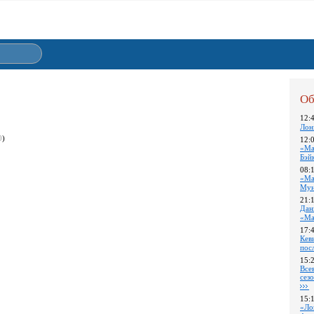
Об
12:
Лон
0
)
12:
«Ма
Бэй
08:
«Ма
Му
21:
Дан
«Ма
17:
Кев
пос
15:
Все
сез
15:
«Ло