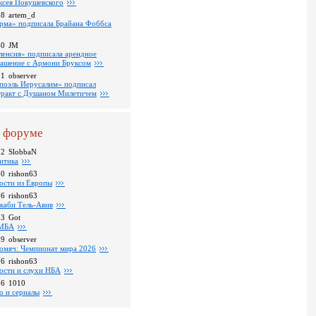
ксея Покушевского
38
artem_d
рма» подписала Брайана Фоббса
40
JM
ленсия» подписала арендное
лашение с Армони Бруксом
01
observer
поэль Иерусалим» подписал
тракт с Душаном Милетичем
 форуме
22
SlobbaN
итика
30
rishon63
ости из Европы
26
rishon63
каби Тель-Авив
23
Got
МБА
59
observer
омяч: Чемпионат мира 2026
16
rishon63
ости и слухи НБА
26
1010
о и сериалы