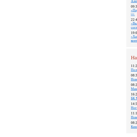
Але
09:
«Па
22:
«Ва
сог
19:
«Ха
кон
На
11:
Пол
08:
Нов
08:
Мак
16:
БК 
14:
Ног
11:
Нов
08:
Кин