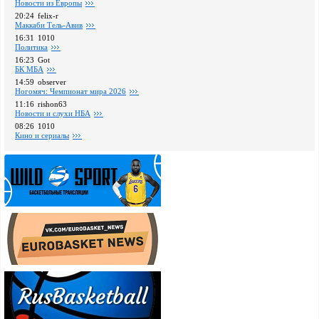
Новости из Европы
20:24
felix-r
Маккаби Тель-Авив
16:31
1010
Политика
16:23
Got
БК МБА
14:59
observer
Ногомяч: Чемпионат мира 2026
11:16
rishon63
Новости и слухи НБА
08:26
1010
Кино и сериалы