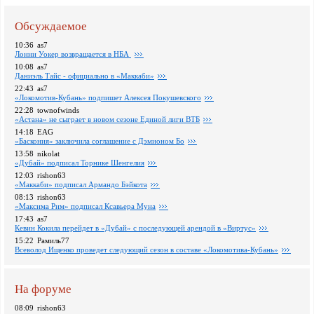
Обсуждаемое
10:36
as7
Лонни Уокер возвращается в НБА
10:08
as7
Даниэль Тайс - официально в «Маккаби»
22:43
as7
«Локомотив-Кубань» подпишет Алексея Покушевского
22:28
townofwinds
«Астана» не сыграет в новом сезоне Единой лиги ВТБ
14:18
EAG
«Баскония» заключила соглашение с Дэмионом Бо
13:58
nikolat
«Дубай» подписал Торнике Шенгелия
12:03
rishon63
«Маккаби» подписал Армандо Бэйкота
08:13
rishon63
«Максима Рим» подписал Ксавьера Муна
17:43
as7
Кевин Кокила перейдет в «Дубай» с последующей арендой в «Виртус»
15:22
Рамиль77
Всеволод Ищенко проведет следующий сезон в составе «Локомотива-Кубань»
На форуме
08:09
rishon63