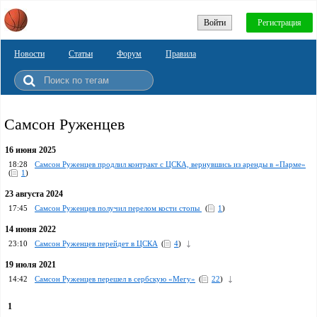
Войти
Регистрация
Новости
Статьи
Форум
Правила
Самсон Руженцев
16 июня 2025
18:28
Самсон Руженцев продлил контракт с ЦСКА, вернувшись из аренды в «Парме»
(
1
)
23 августа 2024
17:45
Самсон Руженцев получил перелом кости стопы
(
1
)
14 июня 2022
23:10
Самсон Руженцев перейдет в ЦСКА
(
4
)
19 июля 2021
14:42
Самсон Руженцев перешел в сербскую «Мегу»
(
22
)
1