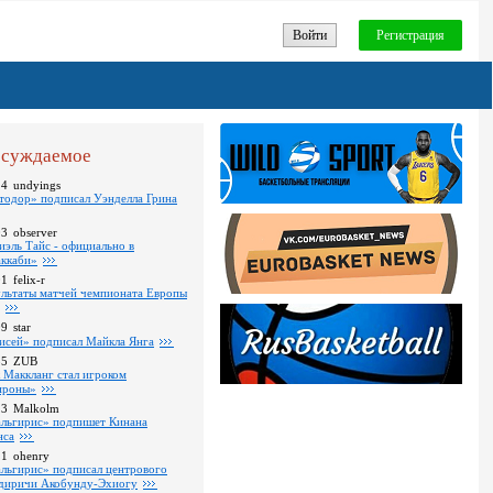
Войти
Регистрация
суждаемое
24
undyings
тодор» подписал Уэнделла Грина
03
observer
иэль Тайс - официально в
ккаби»
01
felix-r
ультаты матчей чемпионата Европы
09
star
исей» подписал Майкла Янга
35
ZUB
 Маккланг стал игроком
роны»
13
Malkolm
льгирис» подпишет Кинана
нса
11
ohenry
льгирис» подписал центрового
диричи Акобунду-Эхиогу