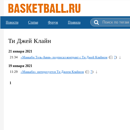
Новости
Статьи
Форум
Правила
Ти Джей Клайн
21 января 2021
21:34
«Маккаби Тель-Авив» подписал контракт с Ти Джей Клайном
(
7
)
19 января 2021
11:29
«Маккаби» интересуется Ти Джеем Клайном
(
7
)
1