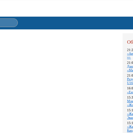
Об
21:
«Ав
21:
Дан
«Ма
21:
Pез
U16
16:
«Ен
15:
Мэк
«Жи
15:
«Жа
Эва
15:
«Жа
Као