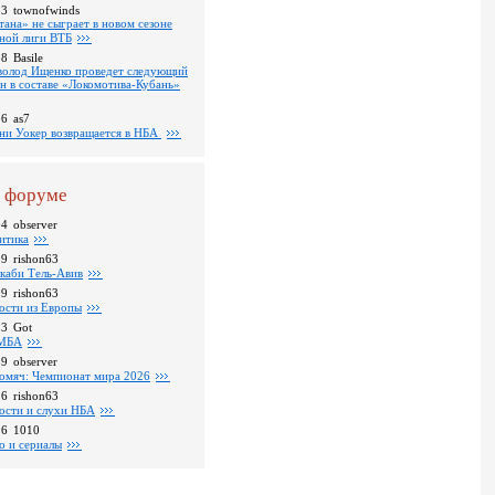
53
townofwinds
тана» не сыграет в новом сезоне
ной лиги ВТБ
38
Basile
волод Ищенко проведет следующий
он в составе «Локомотива-Кубань»
36
as7
ни Уокер возвращается в НБА
 форуме
04
observer
итика
39
rishon63
каби Тель-Авив
09
rishon63
ости из Европы
23
Got
МБА
59
observer
омяч: Чемпионат мира 2026
16
rishon63
ости и слухи НБА
26
1010
о и сериалы