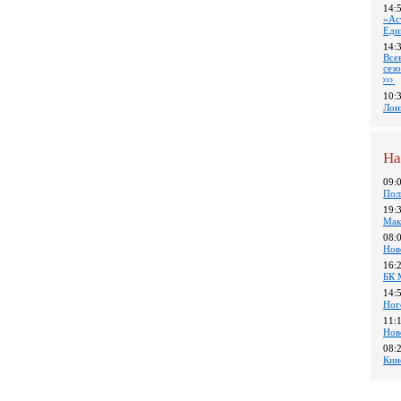
14:
«Ас
Еди
14:
Все
сез
10:
Лон
На
09:
Пол
19:
Мак
08:
Нов
16:
БК 
14:
Ног
11:
Нов
08:
Кин