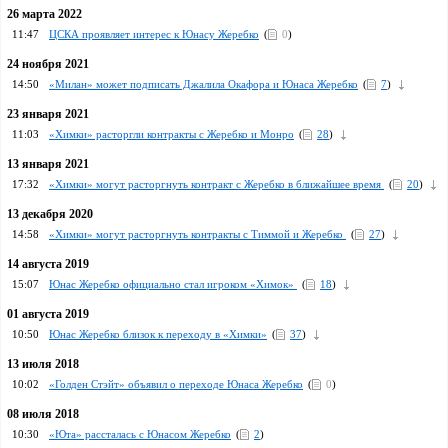
26 марта 2022
11:47
ЦСКА проявляет интерес к Юнасу Жеребко
(
0
)
24 ноября 2021
14:50
«Милан» может подписать Джалила Окафора и Юнаса Жеребко
(
7
)
23 января 2021
11:03
«Химки» расторгли контракты с Жеребко и Монро
(
28
)
13 января 2021
17:32
«Химки» могут расторгнуть контракт с Жеребко в ближайшее время
(
20
)
13 декабря 2020
14:58
«Химки» могут расторгнуть контракты с Тиммой и Жеребко
(
27
)
14 августа 2019
15:07
Юнас Жеребко официально стал игроком «Химок»
(
18
)
01 августа 2019
10:50
Юнас Жеребко близок к переходу в «Химки»
(
37
)
13 июля 2018
10:02
«Голден Стэйт» объявил о переходе Юнаса Жеребко
(
0
)
08 июля 2018
10:30
«Юта» рассталась с Юнасом Жеребко
(
2
)