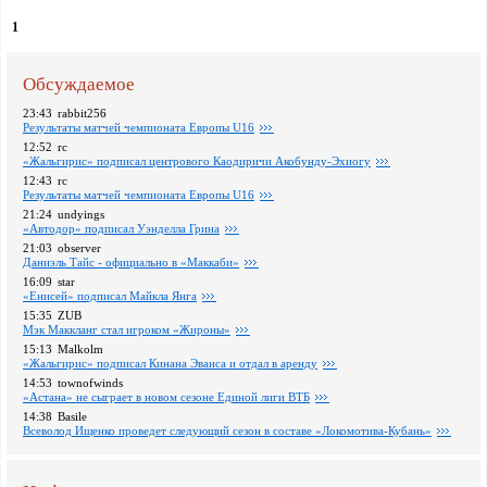
1
Обсуждаемое
23:43
rabbit256
Pезультаты матчей чемпионата Европы U16
12:52
rc
«Жальгирис» подписал центрового Каодиричи Акобунду-Эхиогу
12:43
rc
Pезультаты матчей чемпионата Европы U16
21:24
undyings
«Автодор» подписал Уэнделла Грина
21:03
observer
Даниэль Тайс - официально в «Маккаби»
16:09
star
«Енисей» подписал Майкла Янга
15:35
ZUB
Мэк Маккланг стал игроком «Жироны»
15:13
Malkolm
«Жальгирис» подписал Кинана Эванса и отдал в аренду
14:53
townofwinds
«Астана» не сыграет в новом сезоне Единой лиги ВТБ
14:38
Basile
Всеволод Ищенко проведет следующий сезон в составе «Локомотива-Кубань»