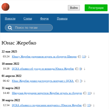
Войти
Регистрация
Новости
Статьи
Форум
Правила
Юнас Жеребко
22 мая 2025
03:24
Юнасу Жеребко разрешили играть за сборную Швеции
(
11
)
18 июня 2022
10:28
ЦСКА объявил об уходе из команды Юнаса Жеребко
(
8
)
01 апреля 2022
06:42
Юнас Жеребко решил расторгнуть контракт с ЦСКА
(
7
)
31 марта 2022
14:40
Шведская федерация запретила Жеребко играть за сборную
(
11
)
30 марта 2022
12:54
ЦСКА объявил о подписании контракта с Юнасом Жеребко
(
15
)