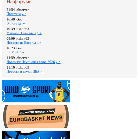
На форуме
21:54
observer
Политика
16:48
Got
Виноград
19:39
rishon63
Маккаби Тель-Авив
08:09
rishon63
Новости из Европы
16:23
Got
БК МБА
14:59
observer
Ногомяч: Чемпионат мира 2026
11:16
rishon63
Новости и слухи НБА