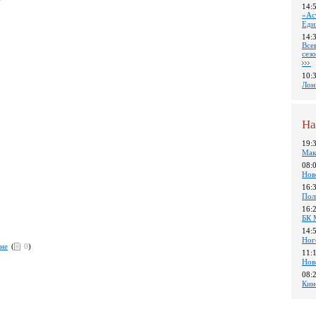
14:
«Ас
Еди
14:
Все
сез
10:
Лон
На
19:
Мак
08:
Нов
16:
Пол
16:
БК 
14:
Ног
оне
(
0
)
11:
Нов
08:
Кин