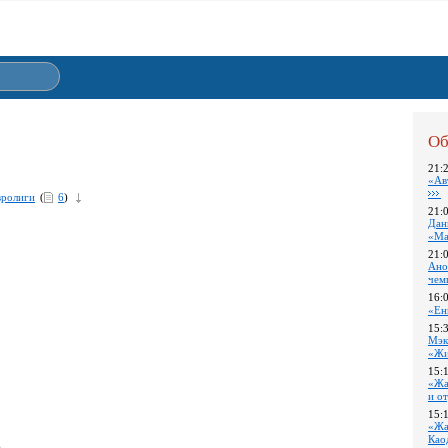
Об
21:
«Ав
вролиги
(
6
)
21:
Дан
«Ма
21:
Ано
чем
16:
«Ен
15:
Мэк
«Жи
15:
«Жа
и о
15:
«Жа
Као
)