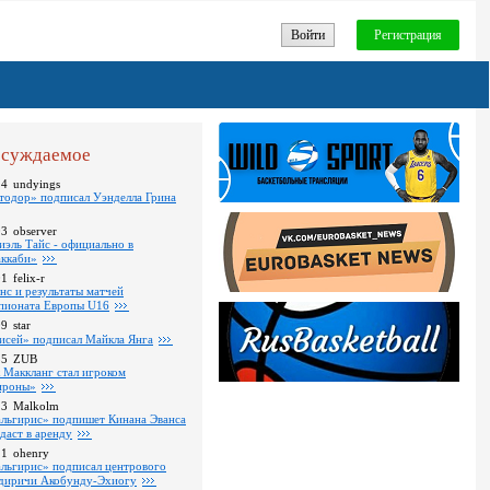
Войти
Регистрация
суждаемое
24
undyings
тодор» подписал Уэнделла Грина
03
observer
иэль Тайс - официально в
ккаби»
01
felix-r
нс и результаты матчей
пионата Европы U16
09
star
исей» подписал Майкла Янга
35
ZUB
 Маккланг стал игроком
роны»
13
Malkolm
льгирис» подпишет Кинана Эванса
тдаст в аренду
11
ohenry
льгирис» подписал центрового
диричи Акобунду-Эхиогу