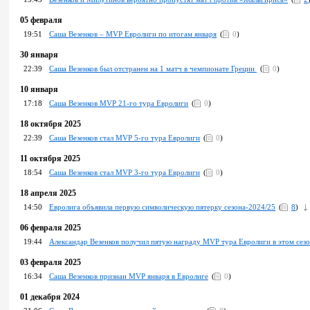
05 февраля
19:51
Саша Везенков – MVP Евролиги по итогам января
(
0
)
30 января
22:39
Саша Везенков был отстранен на 1 матч в чемпионате Греции
(
0
)
10 января
17:18
Саша Везенков MVP 21-го тура Евролиги
(
0
)
18 октября 2025
22:39
Саша Везенков стал MVP 5-го тура Евролиги
(
0
)
11 октября 2025
18:54
Саша Везенков стал MVP 3-го тура Евролиги
(
0
)
18 апреля 2025
14:50
Евролига объявила первую символическую пятерку сезона-2024/25
(
8
)
06 февраля 2025
19:44
Александар Везенков получил пятую награду MVP тура Евролиги в этом сез
03 февраля 2025
16:34
Саша Везенков признан MVP января в Евролиге
(
0
)
01 декабря 2024