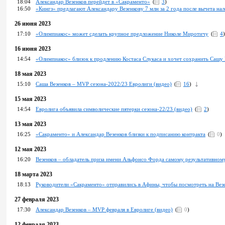
18:04
Александар Везенков перейдет в «Сакраменто»
(
3
)
16:50
«Кингз» предлагают Александару Везенкову 7 млн за 2 года после вычета на
26 июня 2023
17:10
«Олимпиакос» может сделать крупное предложение Николе Миротичу
(
4
)
16 июня 2023
14:54
«Олимпиакос» близок к продлению Костаса Слукаса и хочет сохранить Сашу 
18 мая 2023
15:10
Саша Везенков – MVP сезона-2022/23 Евролиги (видео)
(
16
)
15 мая 2023
14:54
Евролига объявила символические пятерки сезона-22/23 (видео)
(
2
)
13 мая 2023
16:25
«Сакраменто» и Александар Везенков близки к подписанию контракта
(
0
)
12 мая 2023
16:20
Везенков – обладатель приза имени Альфонсо Форда самому результативному
18 марта 2023
18:13
Руководители «Сакраменто» отправились в Афины, чтобы посмотреть на Вез
27 февраля 2023
17:30
Александар Везенков – MVP февраля в Евролиге (видео)
(
0
)
12 февраля 2023