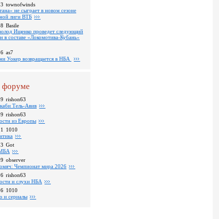
53
townofwinds
тана» не сыграет в новом сезоне
ной лиги ВТБ
38
Basile
волод Ищенко проведет следующий
он в составе «Локомотива-Кубань»
36
as7
ни Уокер возвращается в НБА
 форуме
39
rishon63
каби Тель-Авив
09
rishon63
ости из Европы
31
1010
итика
23
Got
МБА
59
observer
омяч: Чемпионат мира 2026
16
rishon63
ости и слухи НБА
26
1010
о и сериалы