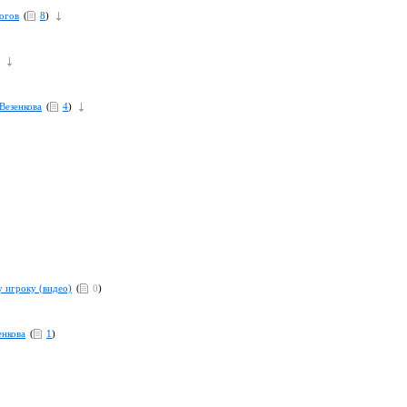
логов
(
8
)
Везенкова
(
4
)
 игроку (видео)
(
0
)
енкова
(
1
)