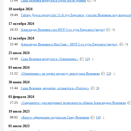
21:06
Саша Везенков вернулся в строй после травмы
(
0
)
18 ноября 2024
19:49
Тайлер Дорси пропустит 11-й тур Евролиги, участие Везенковa под вопросо
17 октября 2024
16:33
Александар Везенков стал MVP 3-го тура Евролиги (видео)
(
0
)
12 октября 2024
22:40
Александар Везенков и Нил Сако – MVP 2-го тура Евролиги (видео)
(
0
)
25 июля 2024
10:49
Саша Везенков вернулся в «Олимпиакос»
(
12
)
03 июля 2024
11:22
«Олимпиакос» не теряет надежду заполучить Везенкова
(
22
)
30 июня 2024
11:44
Саша Везенков, вероятно, останется в «Рэпторс»
(
3
)
03 февраля 2024
17:25
«Сакраменто» рассматривает возможность обмена Александара Везенкова
(
19 июля 2023
08:02
«Кингз» официально подписали Сашу Везенкова
(
14
)
01 июля 2023