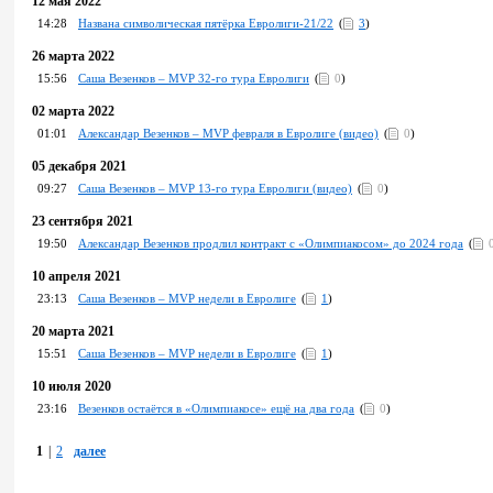
12 мая 2022
14:28
Названа символическая пятёрка Евролиги-21/22
(
3
)
26 марта 2022
15:56
Саша Везенков – MVP 32-го тура Евролиги
(
0
)
02 марта 2022
01:01
Александар Везенков – MVP февраля в Евролиге (видео)
(
0
)
05 декабря 2021
09:27
Саша Везенков – MVP 13-го тура Евролиги (видео)
(
0
)
23 сентября 2021
19:50
Александар Везенков продлил контракт с «Олимпиакосом» до 2024 года
(
10 апреля 2021
23:13
Саша Везенков – MVP недели в Евролиге
(
1
)
20 марта 2021
15:51
Саша Везенков – MVP недели в Евролиге
(
1
)
10 июля 2020
23:16
Везенков остаётся в «Олимпиакосе» ещё на два года
(
0
)
1
|
2
далее