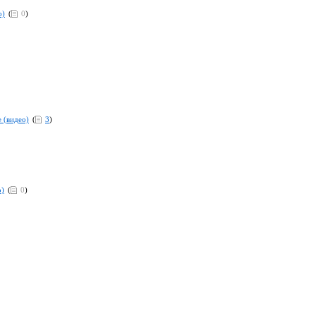
о)
(
0
)
е (видео)
(
3
)
о)
(
0
)