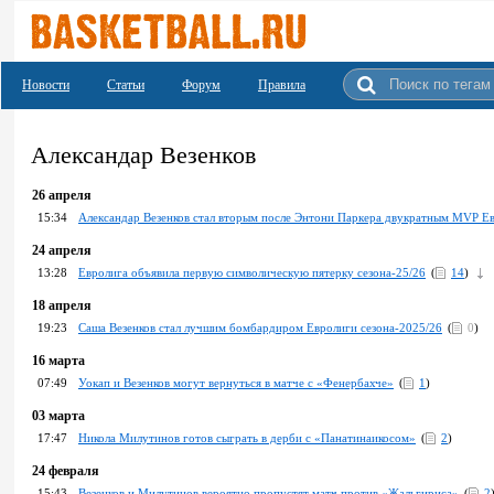
Новости
Статьи
Форум
Правила
Александар Везенков
26 апреля
15:34
Александар Везенков стал вторым после Энтони Паркера двукратным MVP Е
24 апреля
13:28
Евролига объявила первую символическую пятерку сезона-25/26
(
14
)
18 апреля
19:23
Саша Везенков стал лучшим бомбардиром Евролиги сезона-2025/26
(
0
)
16 марта
07:49
Уокап и Везенков могут вернуться в матче с «Фенербахче»
(
1
)
03 марта
17:47
Никола Милутинов готов сыграть в дерби с «Панатинаикосом»
(
2
)
24 февраля
15:43
Везенков и Милутинов вероятно пропустят матч против «Жальгириса»
(
2