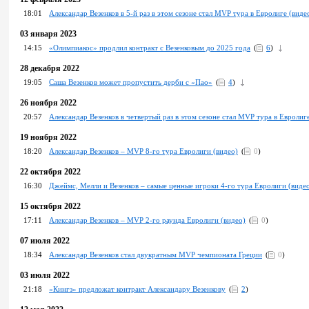
18:01
Александар Везенков в 5-й раз в этом сезоне стал MVP тура в Евролиге (виде
03 января 2023
14:15
«Олимпиакос» продлил контракт с Везенковым до 2025 года
(
6
)
28 декабря 2022
19:05
Саша Везенков может пропустить дерби с «Пао»
(
4
)
26 ноября 2022
20:57
Александар Везенков в четвертый раз в этом сезоне стал MVP тура в Евролиг
19 ноября 2022
18:20
Александар Везенков – MVP 8-го тура Евролиги (видео)
(
0
)
22 октября 2022
16:30
Джеймс, Мелли и Везенков – самые ценные игроки 4-го тура Евролиги (виде
15 октября 2022
17:11
Александар Везенков – MVP 2-го раунда Евролиги (видео)
(
0
)
07 июля 2022
18:34
Александар Везенков стал двукратным MVP чемпионата Греции
(
0
)
03 июля 2022
21:18
«Кингз» предложат контракт Александару Везенкову
(
2
)