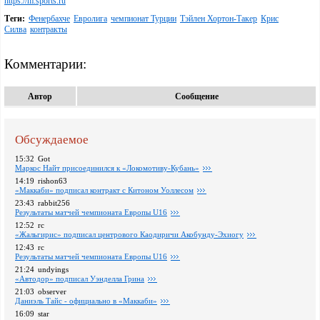
https://m.sports.ru
Теги:
Фенербахче
Евролига
чемпионат Турции
Тэйлен Хортон-Такер
Крис
Силва
контракты
Комментарии:
Автор
Сообщение
Обсуждаемое
15:32
Got
Маркос Найт присоединился к «Локомотиву-Кубань»
14:19
rishon63
«Маккаби» подписал контракт с Китоном Уоллесом
23:43
rabbit256
Pезультаты матчей чемпионата Европы U16
12:52
rc
«Жальгирис» подписал центрового Каодиричи Акобунду-Эхиогу
12:43
rc
Pезультаты матчей чемпионата Европы U16
21:24
undyings
«Автодор» подписал Уэнделла Грина
21:03
observer
Даниэль Тайс - официально в «Маккаби»
16:09
star