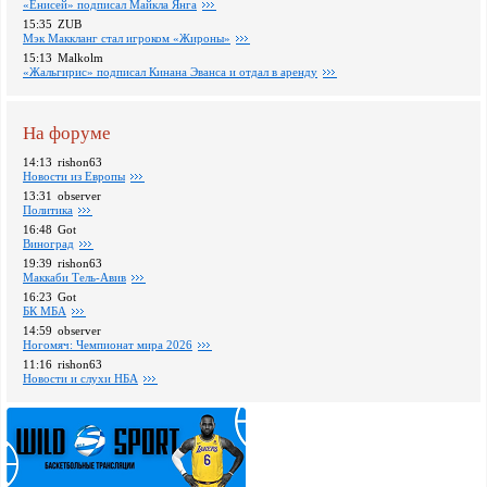
«Енисей» подписал Майкла Янга
15:35
ZUB
Мэк Маккланг стал игроком «Жироны»
15:13
Malkolm
«Жальгирис» подписал Кинана Эванса и отдал в аренду
На форуме
14:13
rishon63
Новости из Европы
13:31
observer
Политика
16:48
Got
Виноград
19:39
rishon63
Маккаби Тель-Авив
16:23
Got
БК МБА
14:59
observer
Ногомяч: Чемпионат мира 2026
11:16
rishon63
Новости и слухи НБА