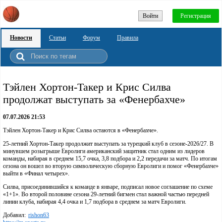
Войти
Регистрация
Новости
Статьи
Форум
Правила
Тэйлен Хортон-Такер и Крис Силва
продолжат выступать за «Фенербахче»
07.07.2026 21:53
Тэйлен Хортон-Такер и Крис Силва остаются в «Фенербахче».
25-летний Хортон-Такер продолжит выступать за турецкий клуб в сезоне-2026/27. В
минувшем розыгрыше Евролиги американский защитник стал одним из лидеров
команды, набирая в среднем 15,7 очка, 3,8 подбора и 2,2 передачи за матч. По итогам
сезона он вошел во вторую символическую сборную Евролиги и помог «Фенербахче»
выйти в «Финал четырех».
Силва, присоединившийся к команде в январе, подписал новое соглашение по схеме
«1+1». Во второй половине сезона 29-летний бигмен стал важной частью передней
линии клуба, набирая 4,4 очка и 1,7 подбора в среднем за матч Евролиги.
Добавил:
rishon63