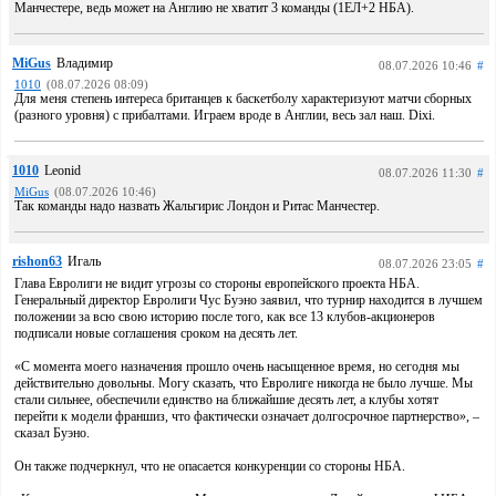
Манчестере, ведь может на Англию не хватит 3 команды (1ЕЛ+2 НБА).
MiGus
Владимир
08.07.2026 10:46
#
1010
(08.07.2026 08:09)
Для меня степень интереса британцев к баскетболу характеризуют матчи сборных
(разного уровня) с прибалтами. Играем вроде в Англии, весь зал наш. Dixi.
1010
Leonid
08.07.2026 11:30
#
MiGus
(08.07.2026 10:46)
Так команды надо назвать Жальгирис Лондон и Ритас Манчестер.
rishon63
Игаль
08.07.2026 23:05
#
Глава Евролиги не видит угрозы со стороны европейского проекта НБА.
Генеральный директор Евролиги Чус Буэно заявил, что турнир находится в лучшем
положении за всю свою историю после того, как все 13 клубов-акционеров
подписали новые соглашения сроком на десять лет.
«С момента моего назначения прошло очень насыщенное время, но сегодня мы
действительно довольны. Могу сказать, что Евролиге никогда не было лучше. Мы
стали сильнее, обеспечили единство на ближайшие десять лет, а клубы хотят
перейти к модели франшиз, что фактически означает долгосрочное партнерство», –
сказал Буэно.
Он также подчеркнул, что не опасается конкуренции со стороны НБА.