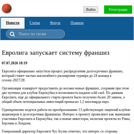
Войти
Регистрация
Новости
Статьи
Форум
Правила
Евролига запускает систему франшиз
07.07.2026 18:19
Евролига официально запустила процесс распределения долгосрочных франшиз,
который станет частью масштабного расширения турнира до 24 команд к
сезону-2027/28.
Организация планирует предоставить до восьми новых франшиз, сохранив при этом
две путевки для клубов Еврокубка и возможность выдачи wild card. По данным
Евролиги, еще до официального старта проекта было получено более 20 заявок, а
общий объем потенциальных инвестиций превысил 1,2 миллиарда евро.
Одновременно ведется работа по преобразованию 13 действующих лицензий клубов-
акционеров в долгосрочные франшизы. Интерес к проекту проявляют как нынешние
участники Евролиги и Еврокубка, так и новые инвесторы, включая проекты из Рима,
Берлина и Лондона.
Генеральный директор Евролиги Чус Буэно отметил, что интерес со стороны