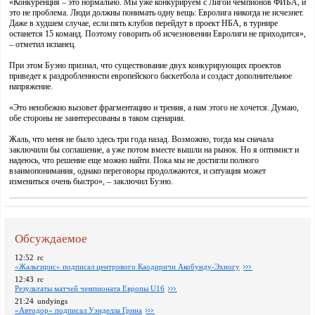
«Конкуренция – это нормально. Мы уже конкурируем с Лигой чемпионов ФИБА, и
это не проблема. Люди должны понимать одну вещь: Евролига никогда не исчезнет.
Даже в худшем случае, если пять клубов перейдут в проект НБА, в турнире
останется 15 команд. Поэтому говорить об исчезновении Евролиги не приходится»,
– отметил испанец.
При этом Буэно признал, что существование двух конкурирующих проектов
приведет к раздробленности европейского баскетбола и создаст дополнительное
напряжение.
«Это неизбежно вызовет фрагментацию и трения, а нам этого не хочется. Думаю,
обе стороны не заинтересованы в таком сценарии.
Жаль, что меня не было здесь три года назад. Возможно, тогда мы сначала
заключили бы соглашение, а уже потом вместе вышли на рынок. Но я оптимист и
надеюсь, что решение еще можно найти. Пока мы не достигли полного
взаимопонимания, однако переговоры продолжаются, и ситуация может
измениться очень быстро», – заключил Буэно.
Обсуждаемое
12:52
rc
«Жальгирис» подписал центрового Каодиричи Акобунду-Эхиогу
12:43
rc
Pезультаты матчей чемпионата Европы U16
21:24
undyings
«Автодор» подписал Уэнделла Грина