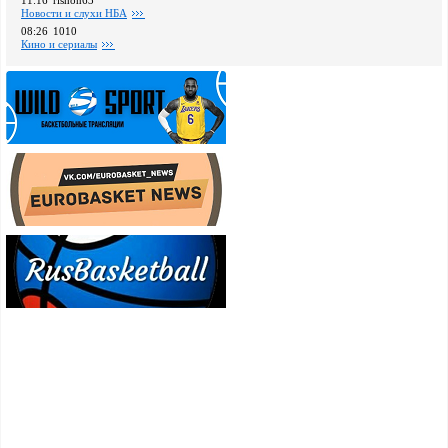
11:16
rishon63
Новости и слухи НБА
08:26
1010
Кино и сериалы