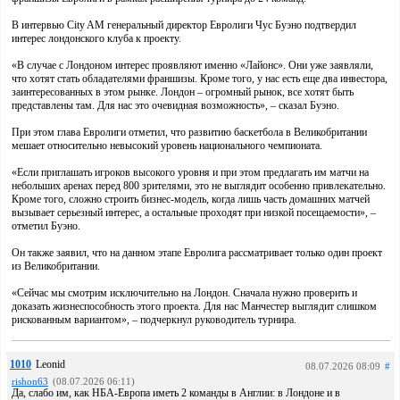
В интервью City AM генеральный директор Евролиги Чус Буэно подтвердил
интерес лондонского клуба к проекту.
«В случае с Лондоном интерес проявляют именно «Лайонс». Они уже заявляли,
что хотят стать обладателями франшизы. Кроме того, у нас есть еще два инвестора,
заинтересованных в этом рынке. Лондон – огромный рынок, все хотят быть
представлены там. Для нас это очевидная возможность», – сказал Буэно.
При этом глава Евролиги отметил, что развитию баскетбола в Великобритании
мешает относительно невысокий уровень национального чемпионата.
«Если приглашать игроков высокого уровня и при этом предлагать им матчи на
небольших аренах перед 800 зрителями, это не выглядит особенно привлекательно.
Кроме того, сложно строить бизнес-модель, когда лишь часть домашних матчей
вызывает серьезный интерес, а остальные проходят при низкой посещаемости», –
отметил Буэно.
Он также заявил, что на данном этапе Евролига рассматривает только один проект
из Великобритании.
«Сейчас мы смотрим исключительно на Лондон. Сначала нужно проверить и
доказать жизнеспособность этого проекта. Для нас Манчестер выглядит слишком
рискованным вариантом», – подчеркнул руководитель турнира.
1010
Leonid
08.07.2026 08:09
#
rishon63
(08.07.2026 06:11)
Да, слабо им, как НБА-Европа иметь 2 команды в Англии: в Лондоне и в