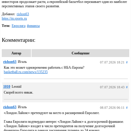
инвесторов продолжает расти, а европейский баскетбол переживает один из наиболее
перспективных этапов своего развития.
Добавил:
rishon63
https://m.sports.ru
Теги:
Евролига
финансы
Комментарии:
Автор
Сообщение
rishon63
Игаль
07.07.2026 18:21
#
Как это может одновременно работать с НБА-Европа?
basketball.ru.com/news/135235
1010
Leonid
07.07.2026 18:43
#
Скорей всего никак.
rishon63
Игаль
08.07.2026 06:11
#
«Лондон Лайонс» претендуют на место в расширенной Евролиге.
Глава Евролиги подтвердил интерес «Лондон Лайонс» к долгосрочной франшизе.
«Лондон Лайонс» входят в число претендентов на получение долгосрочной
франшизы Евролиги в рамках расширения турнира до 24 команд.