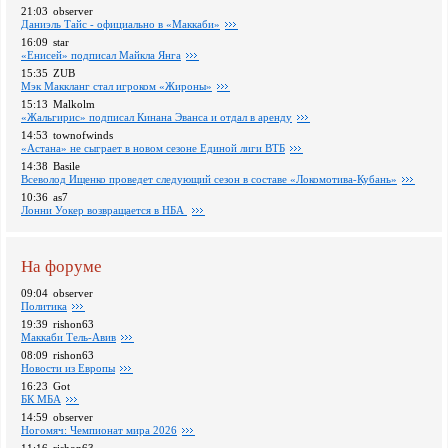
21:03
observer
Даниэль Тайс - официально в «Маккаби»
16:09
star
«Енисей» подписал Майкла Янга
15:35
ZUB
Мэк Маккланг стал игроком «Жироны»
15:13
Malkolm
«Жальгирис» подписал Кинана Эванса и отдал в аренду
14:53
townofwinds
«Астана» не сыграет в новом сезоне Единой лиги ВТБ
14:38
Basile
Всеволод Ищенко проведет следующий сезон в составе «Локомотива-Кубань»
10:36
as7
Лонни Уокер возвращается в НБА
На форуме
09:04
observer
Политика
19:39
rishon63
Маккаби Тель-Авив
08:09
rishon63
Новости из Европы
16:23
Got
БК МБА
14:59
observer
Ногомяч: Чемпионат мира 2026