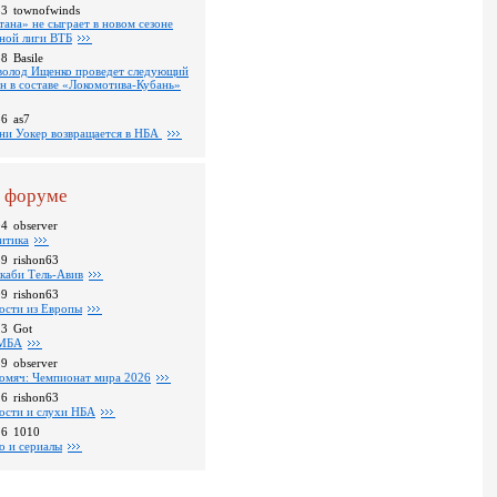
53
townofwinds
тана» не сыграет в новом сезоне
ной лиги ВТБ
38
Basile
волод Ищенко проведет следующий
он в составе «Локомотива-Кубань»
36
as7
ни Уокер возвращается в НБА
 форуме
04
observer
итика
39
rishon63
каби Тель-Авив
09
rishon63
ости из Европы
23
Got
МБА
59
observer
омяч: Чемпионат мира 2026
16
rishon63
ости и слухи НБА
26
1010
о и сериалы