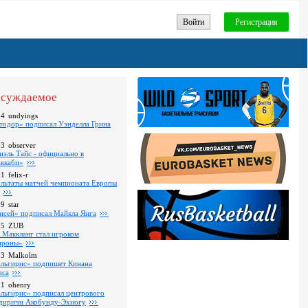
Войти
Регистрация
суждаемое
24
undyings
тодор» подписал Уэнделла Грина
03
observer
иэль Тайс - официально в
ккаби»
01
felix-r
ультаты матчей чемпионата Европы
09
star
исей» подписал Майкла Янга
35
ZUB
 Маккланг стал игроком
роны»
13
Malkolm
льгирис» подпишет Кинана
нса
11
ohenry
льгирис» подписал центрового
диричи Акобунду-Эхиогу