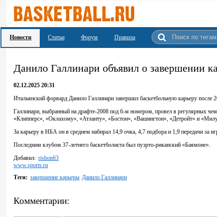
Новости
Статьи
Форум
Правила
Данило Галлинари объявил о завершении к
02.12.2025 20:31
Итальянский форвард Данило Галлинари завершил баскетбольную карьеру после 20
Галлинари, выбранный на драфте‑2008 под 6‑м номером, провел в регулярных че
«Клипперс», «Оклахому», «Атланту», «Бостон», «Вашингтон», «Детройт» и «Мил
За карьеру в НБА он в среднем набирал 14,9 очка, 4,7 подбора и 1,9 передачи за иг
Последним клубом 37-летнего баскетболиста был пуэрто-риканский «Баямоне».
Добавил:
rishon63
www.sports.ru
Теги:
завершение карьеры
Данило Галлинари
Комментарии: