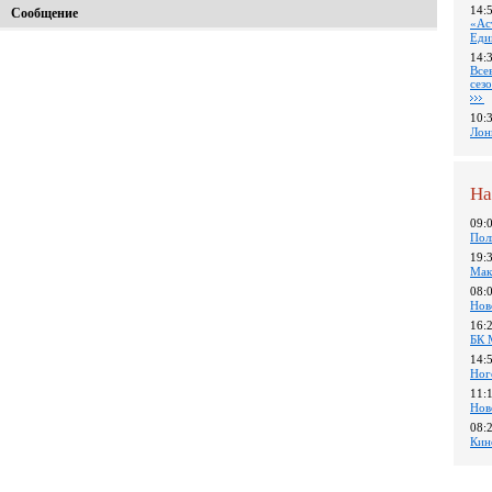
14:
Сообщение
«Ас
Еди
14:
Все
сез
10:
Лон
На
09:
Пол
19:
Мак
08:
Нов
16:
БК 
14:
Ног
11:
Нов
08:
Кин