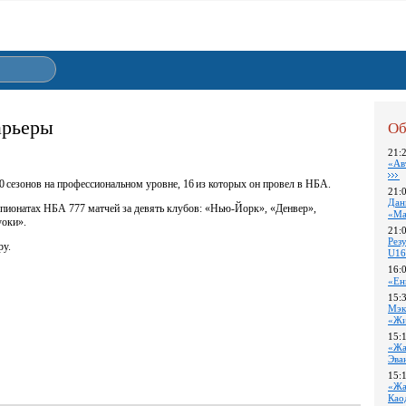
арьеры
Об
21:
«Ав
 сезонов на профессиональном уровне, 16 из которых он провел в НБА.
21:
Дан
мпионатах НБА 777 матчей за девять клубов: «Нью‑Йорк», «Денвер»,
«Ма
уоки».
21:
Pез
ру.
U16
16:
«Ен
15:
Мэк
«Жи
15:
«Жа
Эва
15:
«Жа
Као