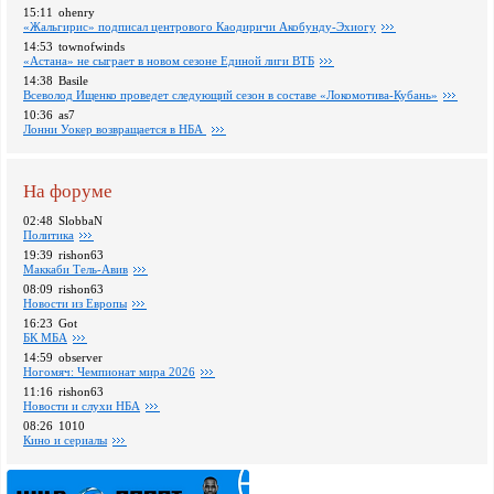
15:11
ohenry
«Жальгирис» подписал центрового Каодиричи Акобунду-Эхиогу
14:53
townofwinds
«Астана» не сыграет в новом сезоне Единой лиги ВТБ
14:38
Basile
Всеволод Ищенко проведет следующий сезон в составе «Локомотива-Кубань»
10:36
as7
Лонни Уокер возвращается в НБА
На форуме
02:48
SlobbaN
Политика
19:39
rishon63
Маккаби Тель-Авив
08:09
rishon63
Новости из Европы
16:23
Got
БК МБА
14:59
observer
Ногомяч: Чемпионат мира 2026
11:16
rishon63
Новости и слухи НБА
08:26
1010
Кино и сериалы