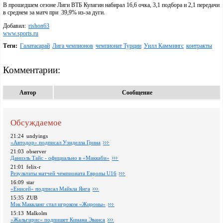
В прошедшем сезоне Лиги ВТБ Кулагин набирал 16,6 очка, 3,1 подбора и 2,1 передачи
в среднем за матч при 39,9% из-за дуги.
Добавил:
rishon63
www.sports.ru
Теги:
Галатасарай
Лига чемпионов
чемпионат Турции
Уилл Каммингс
контракты
Комментарии:
Автор
Сообщение
Обсуждаемое
21:24
undyings
«Автодор» подписал Уэнделла Грина
21:03
observer
Даниэль Тайс - официально в «Маккаби»
21:01
felix-r
Pезультаты матчей чемпионата Европы U16
16:09
star
«Енисей» подписал Майкла Янга
15:35
ZUB
Мэк Маккланг стал игроком «Жироны»
15:13
Malkolm
«Жальгирис» подпишет Кинана Эванса