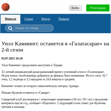
Войти
Регистрация
Новости
Статьи
Форум
Правила
Уилл Каммингс останется в «Галатасарае» на
2-й сезон
03.07.2025 16:18
Уилл Каммингс продолжить выступать в Турции.
32-летний американский разыгрывающий провел успешный сезон в «Галатасарае».
Игрок помог своей команде добраться до финала Лиги чемпионов. На его счету 16,7
очка, 3,2 подбора и 3,5 передачи за 24,6 минуты в среднем.
Каммингс вошел во вторую символическую пятерку турнира.
Михаил Кулагин останется в «Самаре».
Самарский клуб договорился с атакующим защитником (30 лет, 191 см) о продлении
контракта еще на год, сообщает «Перехват». Следующий сезон станет для Кулагина
третьим в команде.