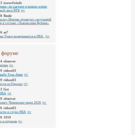
53
townofwinds
тана» не сыграет в новом сезоне
ной лиги ВТБ
38
Basile
волод Ищенко проведет следующий
он в составе «Локомотива-Кубань»
36
as7
ни Уокер возвращается в НБА
 форуме
04
observer
итика
39
rishon63
каби Тель-Авив
09
rishon63
ости из Европы
23
Got
МБА
59
observer
омяч: Чемпионат мира 2026
16
rishon63
ости и слухи НБА
26
1010
о и сериалы