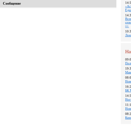
14:
Сообщение
«Ас
Еди
14:
Все
сез
10:
Лон
На
09:
Пол
19:
Мак
08:
Нов
16:
БК 
14:
Ног
11:
Нов
08:
Кин