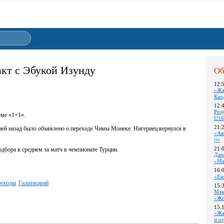
акт с Эбукой Изунду
Об
12:
«Жа
Као
12:
Pез
еме «1+1».
U16
21:
ней назад было объявлено о переходе Чимы Монеке. Нигериец вернулся в
«Ав
21:
одбора в среднем за матч в чемпионате Турции.
Дан
«Ма
16:
«Ен
реходы
Галатасарай
15:
Мэк
«Жи
15:
«Жа
и о