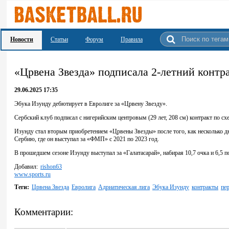
Новости
Статьи
Форум
Правила
«Црвена Звезда» подписала 2-летний контр
29.06.2025 17:35
Эбука Изунду дебютирует в Евролиге за «Црвену Звезду».
Сербский клуб подписал с нигерийским центровым (29 лет, 208 см) контракт по сх
Изунду стал вторым приобретением «Црвены Звезды» после того, как несколько д
Сербию, где он выступал за «ФМП» с 2021 по 2023 год.
В прошедшем сезоне Изунду выступал за «Галатасарай», набирая 10,7 очка и 6,5 п
Добавил:
rishon63
www.sports.ru
Теги:
Црвена Звезда
Евролига
Адриатическая лига
Эбука Изунду
контракты
пе
Комментарии: