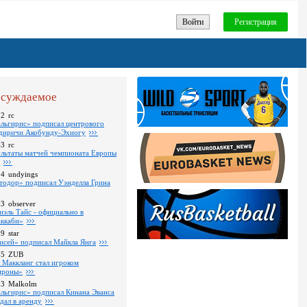
Войти
Регистрация
суждаемое
52
rc
льгирис» подписал центрового
диричи Акобунду-Эхиогу
43
rc
ультаты матчей чемпионата Европы
24
undyings
тодор» подписал Уэнделла Грина
03
observer
иэль Тайс - официально в
ккаби»
09
star
исей» подписал Майкла Янга
35
ZUB
 Маккланг стал игроком
роны»
13
Malkolm
льгирис» подписал Кинана Эванса
тдал в аренду