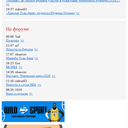
«Монако» не сможет принять участие в розыгрыше чемпионата Франции-2026/27
19:37
rishon63
«Хапоэль Тель-Авив» подписал Юджина Германа
На форуме
00:08
Vad
Политика
15:47
as7
Новости из Европы
17:07
observer
Маккаби Тель-Авив
16:23
Got
БК МБА
14:59
observer
Ногомяч: Чемпионат мира 2026
11:16
rishon63
Новости и слухи НБА
08:26
1010
Кино и сериалы