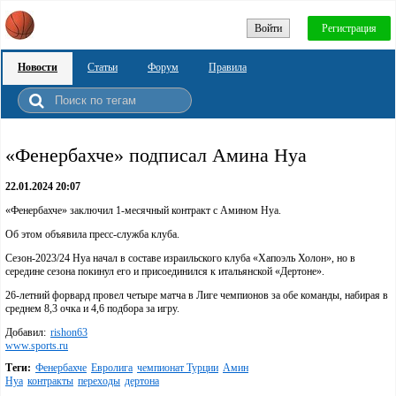
Войти
Регистрация
Новости
Статьи
Форум
Правила
«Фенербахче» подписал Амина Нуа
22.01.2024 20:07
«Фенербахче» заключил 1-месячный контракт с Амином Нуа.
Об этом объявила пресс-служба клуба.
Сезон-2023/24 Нуа начал в составе израильского клуба «Хапоэль Холон», но в
середине сезона покинул его и присоединился к итальянской «Дертоне».
26-летний форвард провел четыре матча в Лиге чемпионов за обе команды, набирая в
среднем 8,3 очка и 4,6 подбора за игру.
Добавил:
rishon63
www.sports.ru
Теги:
Фенербахче
Евролига
чемпионат Турции
Амин
Нуа
контракты
переходы
дертона