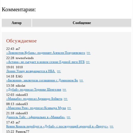
Комментарии:
Автор
Сообщение
Обсуждаемое
22:43
as7
«Локомотив-Кубань» подпишет Алексея Покушевского
22:28
townofwinds
«Астана» не сыграет в новом сезоне Единой лиги ВТБ
19:01
1010
Лонни Уокер возвращается в НБА
14:18
EAG
«Баскония» заключила соглашение с Дэмионом Бо
13:58
nikolat
«Дубай» подписал Торнике Шенгелия
12:03
rishon63
«Маккаби» подписал Армандо Бэйкота
08:13
rishon63
«Максима Рим» подписал Ксавьера Муна
21:18
rishon63
Даниэль Тайс - официально в «Маккаби»
17:43
as7
Кевин Кокила перейдет в «Дубай» с последующей арендой в «Виртус»
15:22
Рамиль77