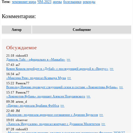
Теги:
чемпионат мира
ЧМ-2023
арены
болельщики
рекорды
Комментарии:
Автор
Сообщение
Обсуждаемое
21:18
rishon63
Даниэль Тайс - официально в «Маккаби»
17:43
as7
Кевин Кокила перейдет в «Дубай» с последующей арендой в «Виртус»
16:34
as7
«Максима Рим» подписал Ксавьера Муна
15:22
Рамиль77
Всеволод Ищенко проведет следующий сезон в составе «Локомотива-Кубань»
15:17
Рамиль77
«Локомотив-Кубань» подпишет Алексея Покушевского
09:38
artem_d
«Парма» подписала Брайана Фоббса
22:40
JM
«Валенсия» подписала арендное соглашение с Армони Бруксом
19:01
observer
«Хапоэль Иерусалим» подписал контракт с Душаном Милетичем
07:28
rishon63
«Монако» не сможет принять участие в розыгрыше чемпионата Франции-2026/27