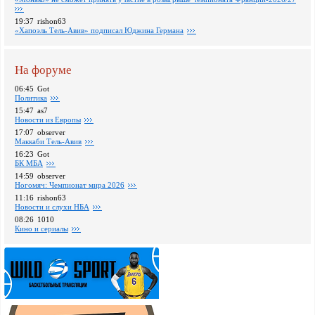
19:37
rishon63
«Хапоэль Тель-Авив» подписал Юджина Германа
На форуме
06:45
Got
Политика
15:47
as7
Новости из Европы
17:07
observer
Маккаби Тель-Авив
16:23
Got
БК МБА
14:59
observer
Ногомяч: Чемпионат мира 2026
11:16
rishon63
Новости и слухи НБА
08:26
1010
Кино и сериалы