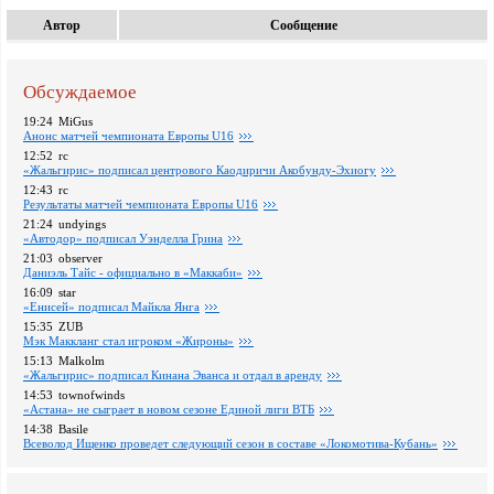
Автор
Сообщение
Обсуждаемое
19:24
MiGus
Анонс матчей чемпионата Европы U16
12:52
rc
«Жальгирис» подписал центрового Каодиричи Акобунду-Эхиогу
12:43
rc
Pезультаты матчей чемпионата Европы U16
21:24
undyings
«Автодор» подписал Уэнделла Грина
21:03
observer
Даниэль Тайс - официально в «Маккаби»
16:09
star
«Енисей» подписал Майкла Янга
15:35
ZUB
Мэк Маккланг стал игроком «Жироны»
15:13
Malkolm
«Жальгирис» подписал Кинана Эванса и отдал в аренду
14:53
townofwinds
«Астана» не сыграет в новом сезоне Единой лиги ВТБ
14:38
Basile
Всеволод Ищенко проведет следующий сезон в составе «Локомотива-Кубань»