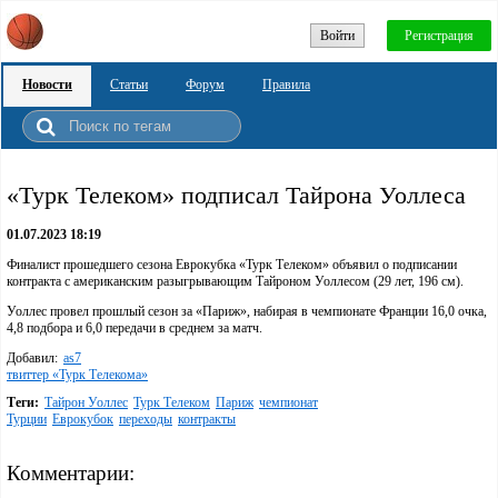
Войти
Регистрация
Новости
Статьи
Форум
Правила
«Турк Телеком» подписал Тайрона Уоллеса
01.07.2023 18:19
Финалист прошедшего сезона Еврокубка «Турк Телеком» объявил о подписании
контракта с американским разыгрывающим Тайроном Уоллесом (29 лет, 196 см).
Уоллес провел прошлый сезон за «Париж», набирая в чемпионате Франции 16,0 очка,
4,8 подбора и 6,0 передачи в среднем за матч.
Добавил:
as7
твиттер «Турк Телекома»
Теги:
Тайрон Уоллес
Турк Телеком
Париж
чемпионат
Турции
Еврокубок
переходы
контракты
Комментарии: