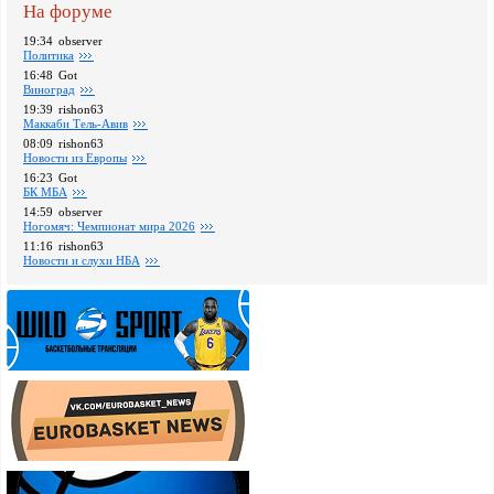
На форуме
19:34
observer
Политика
16:48
Got
Виноград
19:39
rishon63
Маккаби Тель-Авив
08:09
rishon63
Новости из Европы
16:23
Got
БК МБА
14:59
observer
Ногомяч: Чемпионат мира 2026
11:16
rishon63
Новости и слухи НБА