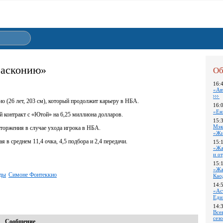
Басконию»
Об
16:
«Ав
 (26 лет, 203 см), который продолжит карьеру в НБА.
16:
«Ен
 контракт с «Ютой» на 6,25 миллиона долларов.
15:
Мэк
торжения в случае ухода игрока в НБА.
«Жи
 в среднем 11,4 очка, 4,5 подбора и 2,4 передачи.
15:
«Жа
и о
15:
«Жа
ды
Симоне Фонтеккио
Као
14:
«Ас
Еди
14:
Все
сез
Сообщение