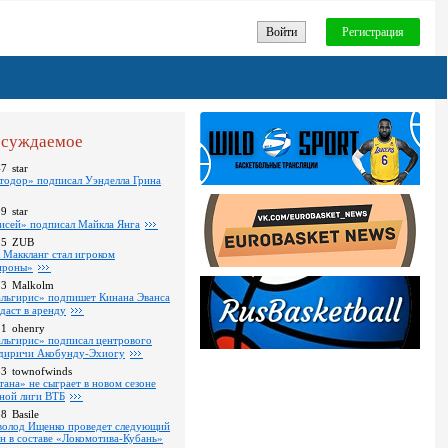
Войти
Регистрация
суждаемое
47
star
тодор» подписал Уэнделла Грина
09
star
исей» подписал Майкла Янга
35
ZUB
 Маккланг стал игроком
роны»
13
Malkolm
льгирис» подпишет Кинана Эванса
тдаст в аренду
11
ohenry
льгирис» подписал центрового
диричи Акобунду-Эхиогу
53
townofwinds
тана» не сыграет в новом сезоне
ной лиги ВТБ
38
Basile
волод Ищенко проведет следующий
он в составе «Локомотива-Кубань»