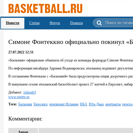
Новости
Статьи
Форум
Правила
Симоне Фонтеккио официально покинул «
27.07.2022 12:51
«Баскония» официально объявила об уходе из команды форварда Симоне Фонтеккио
По информации инсайдера Эдриана Воджнаровски, итальянец подпишет двухлетний
В соглашении Фонтеккио с «Басконией» была предусмотрена опция досрочного рас
В минувшем сезоне итальянский баскетболист провел 27 матчей в Евролиге, набирая
Добавил:
rishon63
www.sports.ru
Теги:
Баскония
Евролига
чемпионат Испании
НБА
Юта Джаз
контракты
перехо
Комментарии:
Автор