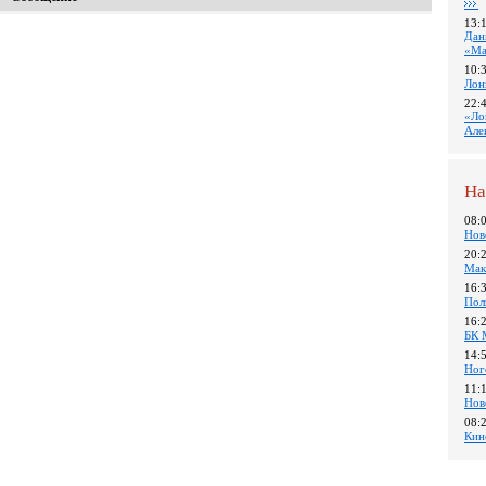
13:
Дан
«Ма
10:
Лон
22:
«Ло
Але
На
08:
Нов
20:
Мак
16:
Пол
16:
БК 
14:
Ног
11:
Нов
08:
Кин