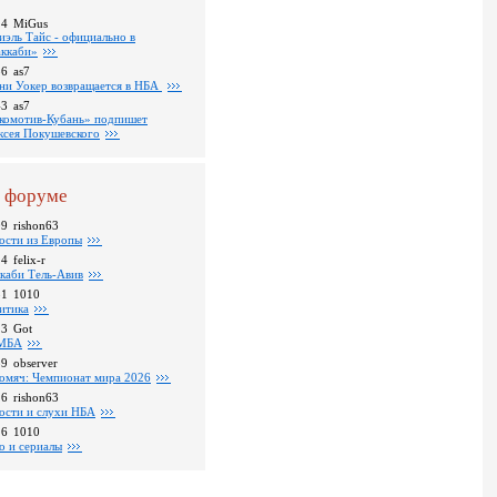
14
MiGus
иэль Тайс - официально в
ккаби»
36
as7
ни Уокер возвращается в НБА
43
as7
комотив-Кубань» подпишет
ксея Покушевского
 форуме
09
rishon63
ости из Европы
24
felix-r
каби Тель-Авив
31
1010
итика
23
Got
МБА
59
observer
омяч: Чемпионат мира 2026
16
rishon63
ости и слухи НБА
26
1010
о и сериалы