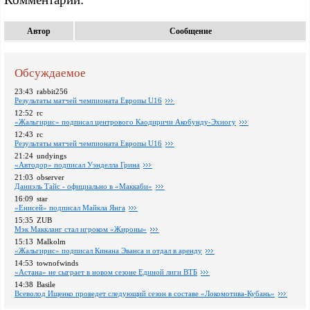
Автор
Сообщение
Обсуждаемое
23:43
rabbit256
Pезультаты матчей чемпионата Европы U16
12:52
rc
«Жальгирис» подписал центрового Каодиричи Акобунду-Эхиогу
12:43
rc
Pезультаты матчей чемпионата Европы U16
21:24
undyings
«Автодор» подписал Уэнделла Грина
21:03
observer
Даниэль Тайс - официально в «Маккаби»
16:09
star
«Енисей» подписал Майкла Янга
15:35
ZUB
Мэк Маккланг стал игроком «Жироны»
15:13
Malkolm
«Жальгирис» подписал Кинана Эванса и отдал в аренду
14:53
townofwinds
«Астана» не сыграет в новом сезоне Единой лиги ВТБ
14:38
Basile
Всеволод Ищенко проведет следующий сезон в составе «Локомотива-Кубань»