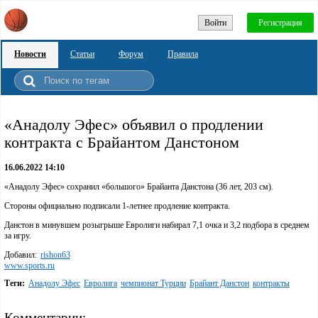
Войти
Регистрация
Новости
Статьи
Форум
Правила
«Анадолу Эфес» объявил о продлении
контракта с Брайантом Данстоном
16.06.2022 14:10
«Анадолу Эфес» сохранил «большого» Брайанта Данстона (36 лет, 203 см).
Стороны официально подписали 1-летнее продление контракта.
Данстон в минувшем розыгрыше Евролиги набирал 7,1 очка и 3,2 подбора в среднем
за игру.
Добавил:
rishon63
www.sports.ru
Теги:
Анадолу Эфес
Евролига
чемпионат Турции
Брайант Данстон
контракты
Комментарии: