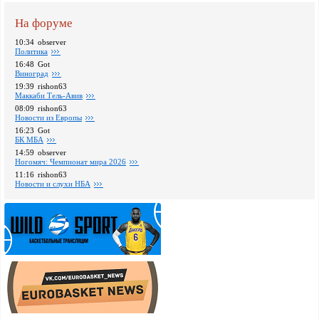
На форуме
10:34
observer
Политика
16:48
Got
Виноград
19:39
rishon63
Маккаби Тель-Авив
08:09
rishon63
Новости из Европы
16:23
Got
БК МБА
14:59
observer
Ногомяч: Чемпионат мира 2026
11:16
rishon63
Новости и слухи НБА