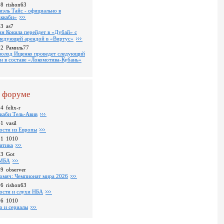
18
rishon63
иэль Тайс - официально в
ккаби»
43
as7
ин Кокила перейдет в «Дубай» с
ледующей арендой в «Виртус»
22
Рамиль77
волод Ищенко проведет следующий
он в составе «Локомотива-Кубань»
 форуме
24
felix-r
каби Тель-Авив
41
vasil
ости из Европы
31
1010
итика
23
Got
МБА
59
observer
омяч: Чемпионат мира 2026
16
rishon63
ости и слухи НБА
26
1010
о и сериалы