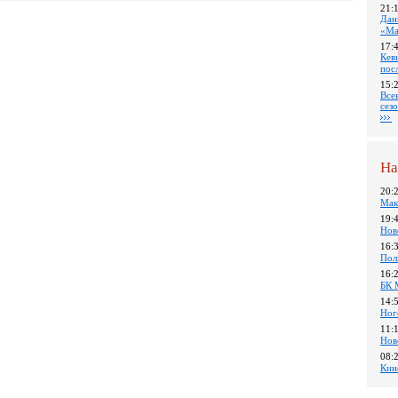
21:
Дан
«Ма
17:
Кев
пос
15:
Все
сез
На
20:
Мак
19:
Нов
16:
Пол
16:
БК 
14:
Ног
11:
Нов
08:
Кин