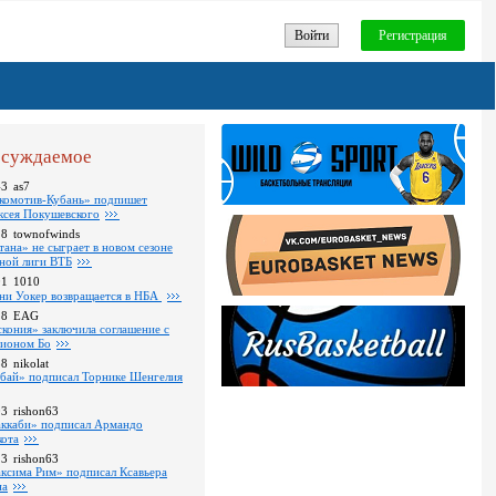
Войти
Регистрация
суждаемое
43
as7
комотив-Кубань» подпишет
ксея Покушевского
28
townofwinds
тана» не сыграет в новом сезоне
ной лиги ВТБ
01
1010
ни Уокер возвращается в НБА
18
EAG
скония» заключила соглашение с
ионом Бо
58
nikolat
бай» подписал Торнике Шенгелия
03
rishon63
ккаби» подписал Армандо
кота
13
rishon63
ксима Рим» подписал Ксавьера
на