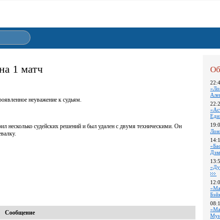
на 1 матч
Об
22:
«Ло
Але
роявленное неуважение к судьям.
22:
«Ас
Еди
19:
рил несколько судейских решений и был удален с двумя техническими. Он
Лон
евалку.
14:
«Ба
Дэм
13:
«Ду
12:
«Ма
Бэй
08:
«Ма
Сообщение
Му