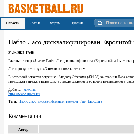
Новости
Статьи
Форум
Правила
Пабло Ласо дисквалифицирован Евролигой 
31.03.2021 17:06
Главный тренер «Реала» Пабло Ласо дисквалифицирован Евролигой на 1 матч за п
Ласо пропустит игру с «Олимпиакосом» в пятницу.
В четвертой четверти встречи с «Анадолу Эфесом» (83:108) во вторник Ласо оспо
продолжал выражать недовольство после удаления и во время возвращения в разд
Добавил:
Alexman
https://www.sports.ru/
Теги:
Пабло Ласо
дисквалификации
тренеры
Реал
Евролига
Комментарии:
Автор