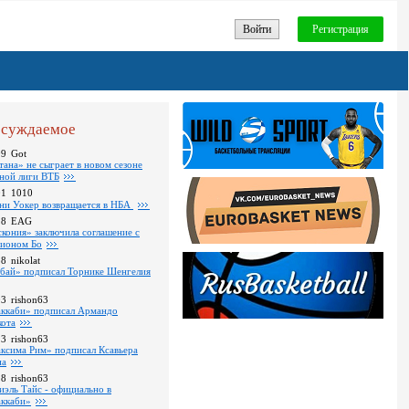
Войти
Регистрация
суждаемое
09
Got
тана» не сыграет в новом сезоне
ной лиги ВТБ
01
1010
ни Уокер возвращается в НБА
18
EAG
скония» заключила соглашение с
ионом Бо
58
nikolat
бай» подписал Торнике Шенгелия
03
rishon63
ккаби» подписал Армандо
кота
13
rishon63
ксима Рим» подписал Ксавьера
на
18
rishon63
иэль Тайс - официально в
ккаби»