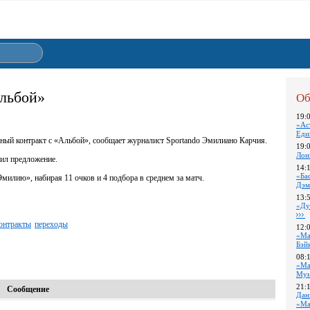
Альбой»
Об
19:
«Ас
Еди
ный контракт с «Альбой», сообщает журналист Sportando Эмилиано Карчия.
19:
Лон
нил предложение.
14:
«Ба
лию», набирая 11 очков и 4 подбора в среднем за матч.
Дэм
13:
«Ду
онтракты
переходы
12:
«Ма
Бэй
08:
«Ма
Му
21:
Сообщение
Дан
«Ма