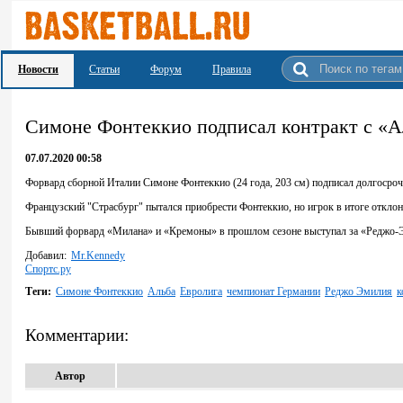
Новости
Статьи
Форум
Правила
Симоне Фонтеккио подписал контракт с «
07.07.2020 00:58
Форвард сборной Италии Симоне Фонтеккио (24 года, 203 см) подписал долгосроч
Французский "Страсбург" пытался приобрести Фонтеккио, но игрок в итоге откло
Бывший форвард «Милана» и «Кремоны» в прошлом сезоне выступал за «Реджо-Эми
Добавил:
Mr.Kennedy
Спортс.ру
Теги:
Симоне Фонтеккио
Альба
Евролига
чемпионат Германии
Реджо Эмилия
к
Комментарии:
Автор