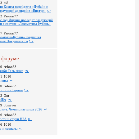
43
as7
ин Кокила перейдет в «Дубай» с
ледующей арендой в «Виртус»
22
Рамиль77
волод Ищенко проведет следующий
он в составе «Локомотива-Кубань»
17
Рамиль77
комотив-Кубань» подпишет
ксея Покушевского
 форуме
49
rishon63
каби Тель-Авив
31
1010
итика
30
rishon63
ости из Европы
23
Got
МБА
59
observer
омяч: Чемпионат мира 2026
16
rishon63
ости и слухи НБА
26
1010
о и сериалы