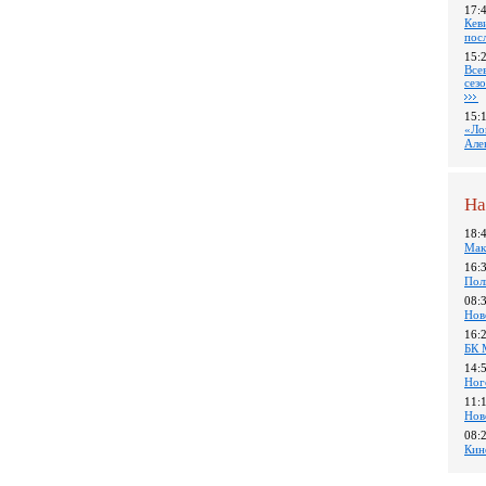
17:
Кев
пос
15:
Все
сез
15:
«Ло
Але
На
18:
Мак
16:
Пол
08:
Нов
16:
БК 
14:
Ног
11:
Нов
08:
Кин