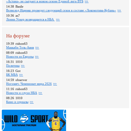
«Астана» не сыграет в новом сезоне Единой лиги ВТБ
14:38
Basile
Всеволод Ищенко проведет следующий сезон в составе «Локомотива-Кубань»
10:36
as7
Лонни Уокер возвращается в НБА
На форуме
19:39
rishon63
Маккаби Тель-Авив
08:09
rishon63
Новости из Европы
16:31
1010
Политика
16:23
Got
БК МБА
14:59
observer
Ногомяч: Чемпионат мира 2026
11:16
rishon63
Новости и слухи НБА
08:26
1010
Кино и сериалы