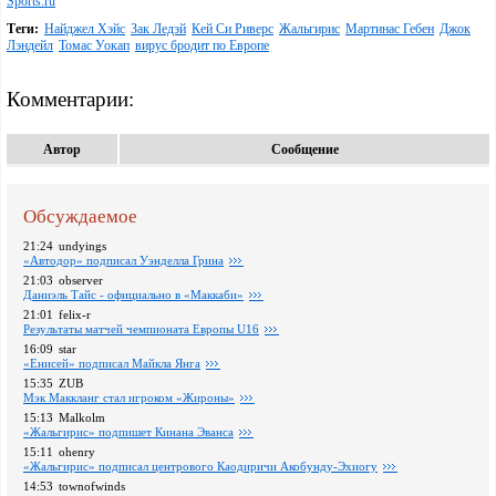
Sports.ru
Теги:
Найджел Хэйс
Зак Ледэй
Кей Си Риверc
Жальгирис
Мартинас Гебен
Джок
Лэндейл
Томас Уокап
вирус бродит по Европе
Комментарии:
Автор
Сообщение
Обсуждаемое
21:24
undyings
«Автодор» подписал Уэнделла Грина
21:03
observer
Даниэль Тайс - официально в «Маккаби»
21:01
felix-r
Pезультаты матчей чемпионата Европы U16
16:09
star
«Енисей» подписал Майкла Янга
15:35
ZUB
Мэк Маккланг стал игроком «Жироны»
15:13
Malkolm
«Жальгирис» подпишет Кинана Эванса
15:11
ohenry
«Жальгирис» подписал центрового Каодиричи Акобунду-Эхиогу
14:53
townofwinds