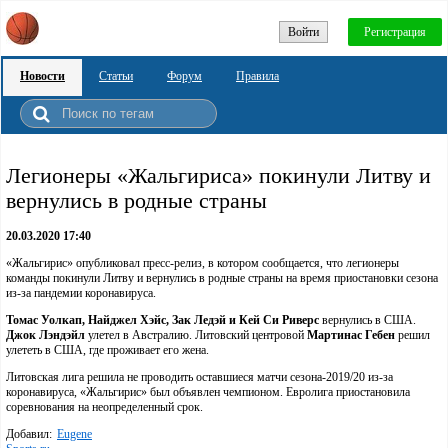
Войти
Регистрация
Новости
Статьи
Форум
Правила
Легионеры «Жальгириса» покинули Литву и
вернулись в родные страны
20.03.2020 17:40
«Жальгирис» опубликовал пресс-релиз, в котором сообщается, что легионеры
команды покинули Литву и вернулись в родные страны на время приостановки сезона
из-за пандемии коронавируса.
Томас Уолкап, Найджел Хэйс, Зак Ледэй и Кей Си Риверс
вернулись в США.
Джок Лэндэйл
улетел в Австралию. Литовский центровой
Мартинас Гебен
решил
улететь в США, где проживает его жена.
Литовская лига решила не проводить оставшиеся матчи сезона-2019/20 из-за
коронавируса, «Жальгирис» был объявлен чемпионом. Евролига приостановила
соревнования на неопределенный срок.
Добавил:
Eugene