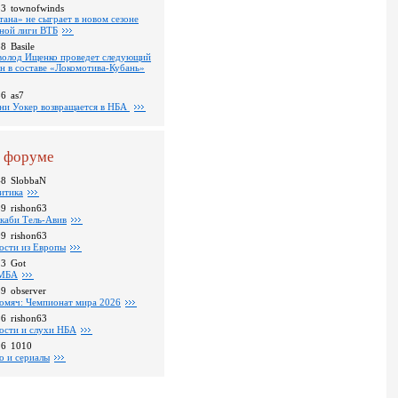
53
townofwinds
тана» не сыграет в новом сезоне
ной лиги ВТБ
38
Basile
волод Ищенко проведет следующий
он в составе «Локомотива-Кубань»
36
as7
ни Уокер возвращается в НБА
 форуме
48
SlobbaN
итика
39
rishon63
каби Тель-Авив
09
rishon63
ости из Европы
23
Got
МБА
59
observer
омяч: Чемпионат мира 2026
16
rishon63
ости и слухи НБА
26
1010
о и сериалы