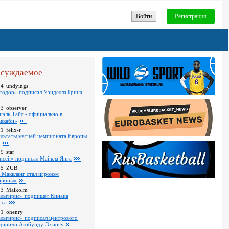
Войти
Регистрация
суждаемое
24
undyings
тодор» подписал Уэнделла Грина
03
observer
иэль Тайс - официально в
ккаби»
01
felix-r
ультаты матчей чемпионата Европы
09
star
исей» подписал Майкла Янга
35
ZUB
 Маккланг стал игроком
роны»
13
Malkolm
льгирис» подпишет Кинана
нса
11
ohenry
льгирис» подписал центрового
диричи Акобунду-Эхиогу