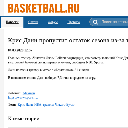
Новости
Статьи
Форум
Правила
Крис Данн пропустит остаток сезона из-за
04.03.2020 12:57
Главный тренер «Чикаго» Джим Бойлен подтвердил, что разыгрывающий Крис Дан
внутренней боковой связки правого колена, сообщает NBC Sports.
Данн получил травму в матче с «Бруклином» 31 января.
В нынешнем сезоне Данн набирал 7,3 очка в среднем за игру.
Добавил:
Alexman
https://www.sports.ru/
Теги:
Крис Данн
НБА
травмы
Чикаго Буллз
Комментарии: