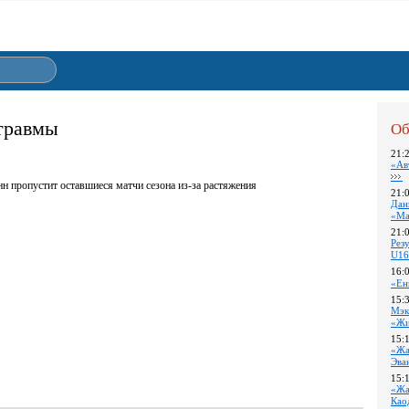
 травмы
Об
21:
«Ав
н пропустит оставшиеся матчи сезона из-за растяжения
21:
Дан
«Ма
21:
Pез
U16
16:
«Ен
15:
Мэк
«Жи
15:
«Жа
Эва
15:
«Жа
Као