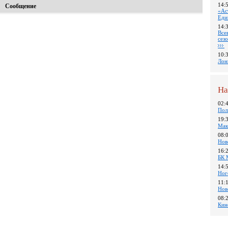
14:
Сообщение
«Ас
Еди
14:
Все
сез
10:
Лон
На
02:
Пол
19:
Мак
08:
Нов
16:
БК 
14:
Ног
11:
Нов
08:
Кин