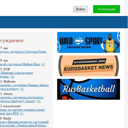
Войти
Регистрация
суждаемое
47
star
тодор» подписал Уэнделла Грина
09
star
исей» подписал Майкла Янга
35
ZUB
 Маккланг стал игроком
роны»
13
Malkolm
льгирис» подпишет Кинана Эванса
тдаст в аренду
11
ohenry
льгирис» подписал центрового
диричи Акобунду-Эхиогу
53
townofwinds
тана» не сыграет в новом сезоне
ной лиги ВТБ
38
Basile
волод Ищенко проведет следующий
он в составе «Локомотива-Кубань»