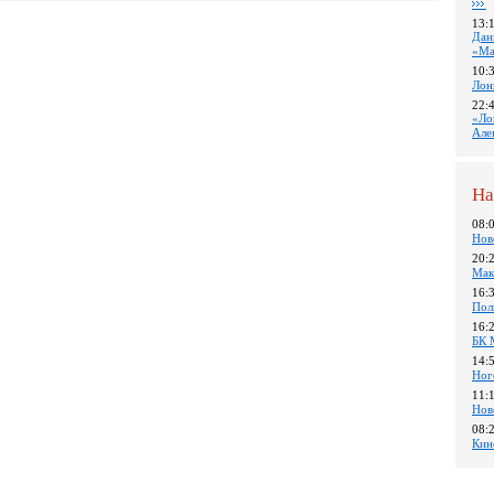
13:
Дан
«Ма
10:
Лон
22:
«Ло
Але
На
08:
Нов
20:
Мак
16:
Пол
16:
БК 
14:
Ног
11:
Нов
08:
Кин