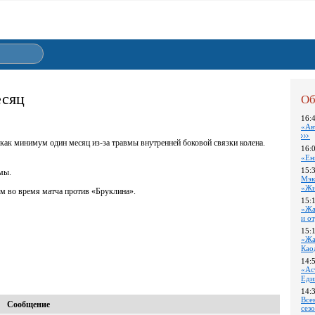
есяц
Об
16:
«Ав
как минимум один месяц из-за травмы внутренней боковой связки колена.
16:
«Ен
15:
мы.
Мэк
«Жи
ом во время матча против «Бруклина».
15:
«Жа
и о
15:
«Жа
Као
14:
«Ас
Еди
14:
Все
Сообщение
сез