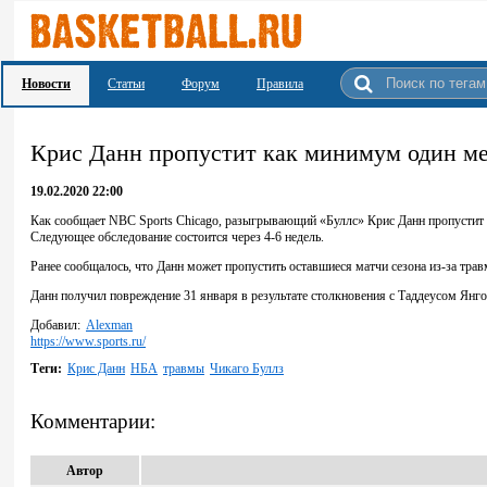
Новости
Статьи
Форум
Правила
Крис Данн пропустит как минимум один м
19.02.2020 22:00
Как сообщает NBC Sports Chicago, разыгрывающий «Буллс» Крис Данн пропустит 
Следующее обследование состоится через 4-6 недель.
Ранее сообщалось, что Данн может пропустить оставшиеся матчи сезона из-за трав
Данн получил повреждение 31 января в результате столкновения с Таддеусом Янг
Добавил:
Alexman
https://www.sports.ru/
Теги:
Крис Данн
НБА
травмы
Чикаго Буллз
Комментарии:
Автор