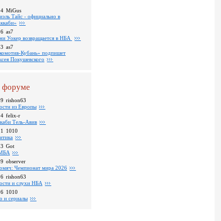
14
MiGus
иэль Тайс - официально в
ккаби»
36
as7
ни Уокер возвращается в НБА
43
as7
комотив-Кубань» подпишет
ксея Покушевского
 форуме
09
rishon63
ости из Европы
24
felix-r
каби Тель-Авив
31
1010
итика
23
Got
МБА
59
observer
омяч: Чемпионат мира 2026
16
rishon63
ости и слухи НБА
26
1010
о и сериалы