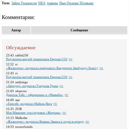
Теги:
Зайон Уильямсон
НБА
травмы
Нью Орлеанс Пеликанс
Комментарии:
Автор
Сообщение
Обсуждаемое
23:43
rabbit256
Pезультаты матчей чемпионата Европы U16
12:52
rc
«Жальгирис» подписал центрового Каодиричи Акобунду-Эхиогу
12:43
rc
Pезультаты матчей чемпионата Европы U16
21:24
undyings
«Автодор» подписал Уэнделла Грина
21:03
observer
Даниэль Тайс - официально в «Маккаби»
16:09
star
«Енисей» подписал Майкла Янга
15:35
ZUB
Мэк Маккланг стал игроком «Жироны»
15:13
Malkolm
«Жальгирис» подписал Кинана Эванса и отдал в аренду
14:53
townofwinds