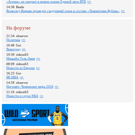
«Астана» не сыграет в новом сезоне Единой лиги ВТБ
14:38
Basile
Всеволод Ищенко проведет следующий сезон в составе «Локомотива-Кубань»
На форуме
21:54
observer
Политика
16:48
Got
Виноград
19:39
rishon63
Маккаби Тель-Авив
08:09
rishon63
Новости из Европы
16:23
Got
БК МБА
14:59
observer
Ногомяч: Чемпионат мира 2026
11:16
rishon63
Новости и слухи НБА