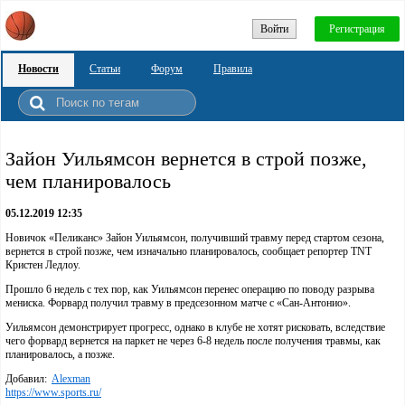
Войти
Регистрация
Новости
Статьи
Форум
Правила
Зайон Уильямсон вернется в строй позже,
чем планировалось
05.12.2019 12:35
Новичок «Пеликанс» Зайон Уильямсон, получивший травму перед стартом сезона,
вернется в строй позже, чем изначально планировалось, сообщает репортер TNT
Кристен Ледлоу.
Прошло 6 недель с тех пор, как Уильямсон перенес операцию по поводу разрыва
мениска. Форвард получил травму в предсезонном матче с «Сан-Антонио».
Уильямсон демонстрирует прогресс, однако в клубе не хотят рисковать, вследствие
чего форвард вернется на паркет не через 6-8 недель после получения травмы, как
планировалось, а позже.
Добавил:
Alexman
https://www.sports.ru/