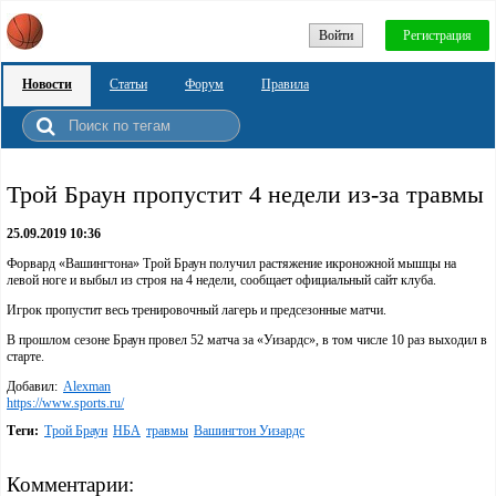
Войти
Регистрация
Новости
Статьи
Форум
Правила
Трой Браун пропустит 4 недели из-за травмы
25.09.2019 10:36
Форвард «Вашингтона» Трой Браун получил растяжение икроножной мышцы на
левой ноге и выбыл из строя на 4 недели, сообщает официальный сайт клуба.
Игрок пропустит весь тренировочный лагерь и предсезонные матчи.
В прошлом сезоне Браун провел 52 матча за «Уизардс», в том числе 10 раз выходил в
старте.
Добавил:
Alexman
https://www.sports.ru/
Теги:
Трой Браун
НБА
травмы
Вашингтон Уизардс
Комментарии: