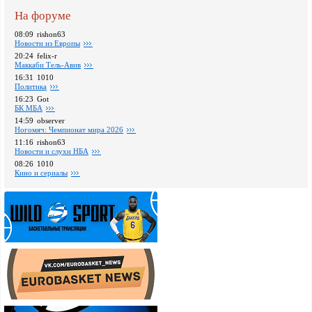
На форуме
08:09
rishon63
Новости из Европы
20:24
felix-r
Маккаби Тель-Авив
16:31
1010
Политика
16:23
Got
БК МБА
14:59
observer
Ногомяч: Чемпионат мира 2026
11:16
rishon63
Новости и слухи НБА
08:26
1010
Кино и сериалы