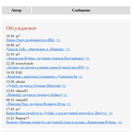
Автор
Сообщение
Обсуждаемое
10:36
as7
Лонни Уокер возвращается в НБА
10:08
as7
Даниэль Тайс - официально в «Маккаби»
22:43
as7
«Локомотив-Кубань» подпишет Алексея Покушевского
22:28
townofwinds
«Астана» не сыграет в новом сезоне Единой лиги ВТБ
14:18
EAG
«Баскония» заключила соглашение с Дэмионом Бо
13:58
nikolat
«Дубай» подписал Торнике Шенгелия
12:03
rishon63
«Маккаби» подписал Армандо Бэйкота
08:13
rishon63
«Максима Рим» подписал Ксавьера Муна
17:43
as7
Кевин Кокила перейдет в «Дубай» с последующей арендой в «Виртус»
15:22
Рамиль77
Всеволод Ищенко проведет следующий сезон в составе «Локомотива-Кубань»