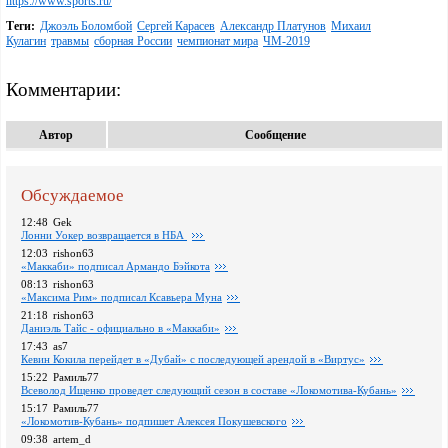
https://www.sports.ru/
Теги:
Джоэль Боломбой
Сергей Карасев
Александр Платунов
Михаил
Кулагин
травмы
сборная России
чемпионат мира
ЧМ-2019
Комментарии:
Автор
Сообщение
Обсуждаемое
12:48
Gek
Лонни Уокер возвращается в НБА
12:03
rishon63
«Маккаби» подписал Армандо Бэйкота
08:13
rishon63
«Максима Рим» подписал Ксавьера Муна
21:18
rishon63
Даниэль Тайс - официально в «Маккаби»
17:43
as7
Кевин Кокила перейдет в «Дубай» с последующей арендой в «Виртус»
15:22
Рамиль77
Всеволод Ищенко проведет следующий сезон в составе «Локомотива-Кубань»
15:17
Рамиль77
«Локомотив-Кубань» подпишет Алексея Покушевского
09:38
artem_d