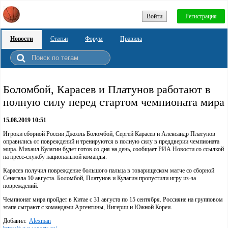
Войти
Регистрация
Новости
Статьи
Форум
Правила
Боломбой, Карасев и Платунов работают в
полную силу перед стартом чемпионата мира
15.08.2019 10:51
Игроки сборной России Джоэль Боломбой, Сергей Карасев и Александр Платунов
оправились от повреждений и тренируются в полную силу в преддверии чемпионата
мира. Михаил Кулагин будет готов со дня на день, сообщает РИА Новости со ссылкой
на пресс-службу национальной команды.
Карасев получил повреждение большого пальца в товарищеском матче со сборной
Сенегала 10 августа. Боломбой, Платунов и Кулагин пропустили игру из-за
повреждений.
Чемпионат мира пройдет в Китае с 31 августа по 15 сентября. Россияне на групповом
этапе сыграют с командами Аргентины, Нигерии и Южной Кореи.
Добавил:
Alexman