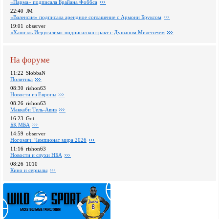
«Парма» подписала Брайана Фоббса
22:40
JM
«Валенсия» подписала арендное соглашение с Армони Бруксом
19:01
observer
«Хапоэль Иерусалим» подписал контракт с Душаном Милетичем
На форуме
11:22
SlobbaN
Политика
08:30
rishon63
Новости из Европы
08:26
rishon63
Маккаби Тель-Авив
16:23
Got
БК МБА
14:59
observer
Ногомяч: Чемпионат мира 2026
11:16
rishon63
Новости и слухи НБА
08:26
1010
Кино и сериалы