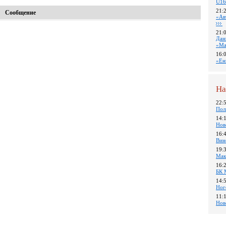
U16
21:
Сообщение
«Ав
21:
Дан
«Ма
16:
«Ен
На
22:
Пол
14:
Нов
16:
Вин
19:
Мак
16:
БК 
14:
Ног
11:
Нов