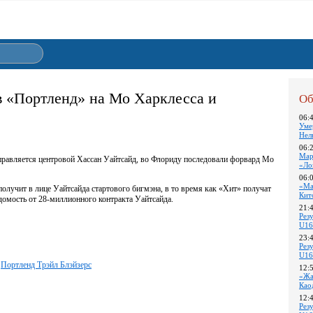
 «Портленд» на Мо Харклесса и
Об
06:
Уме
Нел
06:
Мар
равляется центровой Хассан Уайтсайд, во Флориду последовали форвард Мо
«Ло
06:
«Ма
олучит в лице Уайтсайда стартового бигмэна, в то время как «Хит» получат
Кит
домость от 28-миллионного контракта Уайтсайда.
21:
Pез
U16
23:
Pез
U16
Портленд Трэйл Блэйзерс
12:
«Жа
Као
12:
Pез