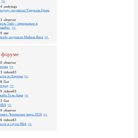
24
undyings
тодор» подписал Уэнделла Грина
03
observer
иэль Тайс - официально в
ккаби»
09
star
исей» подписал Майкла Янга
 форуме
50
observer
итика
13
rishon63
ости из Европы
48
Got
оград
39
rishon63
каби Тель-Авив
23
Got
МБА
59
observer
омяч: Чемпионат мира 2026
16
rishon63
ости и слухи НБА