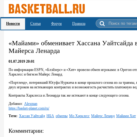
Новости
Статьи
Форум
Правила
«Майами» обменивает Хассана Уайтсайда в
Майерса Ленарда
01.07.2019 20:01
По информации ESPN, «Блэйзерс» и «Хит» провели обмен игроками: в Орегон отп
Харклесс и бигмэн Майерс Ленард.
«Портленд», потерявший Юсуфа Нуркича в конце прошлого сезона из-за травмы, п
двух игроков на истекающих контрактах и возможнгость расчистить платежную ве
Контракты Харклесса и Леонарда так же истекают в конце следующего сезона.
Добавил:
Alexman
https://basket-planet.com/ru/
Теги:
Хассан Уайтсайд
НБА
обмены
Мо Харклесс
Майерс Ленард
Майами Хит
Комментарии: