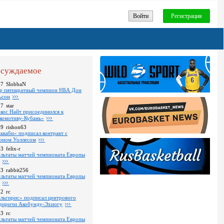
Войти
Регистрация
суждаемое
47
SlobbaN
р пятикратный чемпион НБА Дон
ьсон
27
star
кос Найт присоединился к
комотиву-Кубань»
09
rishon63
ккаби» подписал контракт с
оном Уоллесом
43
felix-r
ультаты матчей чемпионата Европы
43
rabbit256
ультаты матчей чемпионата Европы
52
rc
льгирис» подписал центрового
диричи Акобунду-Эхиогу
43
rc
ультаты матчей чемпионата Европы