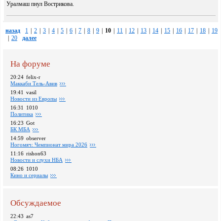
Уралмаш пнул Вострикова.
назад
1
|
2
|
3
|
4
|
5
|
6
|
7
|
8
|
9
|
10
|
11
|
12
|
13
|
14
|
15
|
16
|
17
|
18
|
19
|
20
далее
На форуме
20:24
felix-r
Маккаби Тель-Авив
19:41
vasil
Новости из Европы
16:31
1010
Политика
16:23
Got
БК МБА
14:59
observer
Ногомяч: Чемпионат мира 2026
11:16
rishon63
Новости и слухи НБА
08:26
1010
Кино и сериалы
Обсуждаемое
22:43
as7