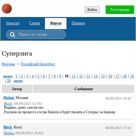
Войти
Регистрация
Новости
Статьи
Форум
Правила
Суперлига
Форумы
Российский баскетбол
назад
1
|
2
|
3
|
4
|
5
|
6
|
7
|
8
|
9
|
10
|
11
|
12
|
13
|
14
|
15
|
16
|
17
|
18
|
19
|
20
далее
Автор
Сообщение
Molnia
Молния
06.09.2021 16:42
Block
(06.09.2021 12:14)
Видимо, денег совсем нет.
Разумов не прошел в состав Енисея и будет пылить в Суперке за башкир.
Block
Rusty
06.09.2021 17:41
Molnia
(06.09.2021 16:42)