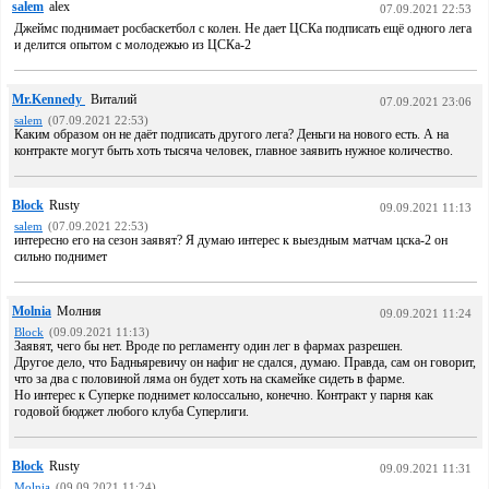
salem
alex
07.09.2021 22:53
Джеймс поднимает росбаскетбол с колен. Не дает ЦСКа подписать ещё одного лега
и делится опытом с молодежью из ЦСКа-2
Mr.Kennedy
Виталий
07.09.2021 23:06
salem
(07.09.2021 22:53)
Каким образом он не даёт подписать другого лега? Деньги на нового есть. А на
контракте могут быть хоть тысяча человек, главное заявить нужное количество.
Block
Rusty
09.09.2021 11:13
salem
(07.09.2021 22:53)
интересно его на сезон заявят? Я думаю интерес к выездным матчам цска-2 он
сильно поднимет
Molnia
Молния
09.09.2021 11:24
Block
(09.09.2021 11:13)
Заявят, чего бы нет. Вроде по регламенту один лег в фармах разрешен.
Другое дело, что Бадньяревичу он нафиг не сдался, думаю. Правда, сам он говорит,
что за два с половиной ляма он будет хоть на скамейке сидеть в фарме.
Но интерес к Суперке поднимет колоссально, конечно. Контракт у парня как
годовой бюджет любого клуба Суперлиги.
Block
Rusty
09.09.2021 11:31
Molnia
(09.09.2021 11:24)