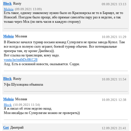
Block
Rusty
09.09.2021 13:13
Molnia
(09.09.2021 13:09)
Есть такое, одному знакомому нужно было из Красноярска не то в Барнаул, не то
Новосиб. Поездом было проще, ибо прямые самолёты пару раз в неделю, а так
только через Мск (по пять часов в каждую сторону)
Molnia
Молния
10.09.2021 11:29
В Ижевске начался турнир восьми команд Суперлиги не призы завода Купол. Там
все всегда в полную силу играют, боевой турнир обычно. Все потенциальные
призеры там, ну кроме Джеймса)).
Вот ссылка на трансляции, кому надо.
youtu.be/rm0tDc8KC28
Апд. Есть в основной новости, оказывается. Сорри.
Block
Rusty
10.09.2021 11:54
Уфа Шуховцова объявила
Molnia
Молния
10.09.2021 12:38
Block
(10.09.2021 11:54)
Я ж писал об этом неделю назад.
Мои инсайды по Суперлигам можно не проверять))
Got
Дмитрий
12.09.2021 21:41