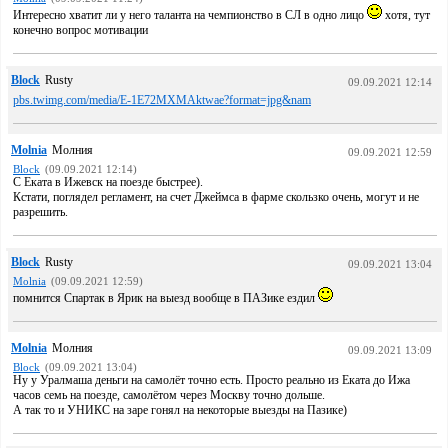
Интересно хватит ли у него таланта на чемпионство в СЛ в одно лицо
хотя, тут
конечно вопрос мотивации
Block
Rusty
09.09.2021 12:14
pbs.twimg.com/media/E-1E72MXMAktwae?format=jpg&nam
Molnia
Молния
09.09.2021 12:59
Block
(09.09.2021 12:14)
С Еката в Ижевск на поезде быстрее).
Кстати, поглядел регламент, на счет Джеймса в фарме скользко очень, могут и не
разрешить.
Block
Rusty
09.09.2021 13:04
Molnia
(09.09.2021 12:59)
помнится Спартак в Ярик на выезд вообще в ПАЗике ездил
Molnia
Молния
09.09.2021 13:09
Block
(09.09.2021 13:04)
Ну у Уралмаша деньги на самолёт точно есть. Просто реально из Еката до Ижа
часов семь на поезде, самолётом через Москву точно дольше.
А так то и УНИКС на заре гонял на некоторые выезды на Пазике)