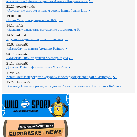
«Локомотив-Кубань» подпишет Алексея Покушевского
22:28
townofwinds
«Астана» не сыграет в новом сезоне Единой лиги ВТБ
19:01
1010
Лонни Уокер возвращается в НБА
14:18
EAG
«Баскония» заключила соглашение с Дэмионом Бо
13:58
nikolat
«Дубай» подписал Торнике Шенгелия
12:03
rishon63
«Маккаби» подписал Армандо Бэйкота
08:13
rishon63
«Максима Рим» подписал Ксавьера Муна
21:18
rishon63
Даниэль Тайс - официально в «Маккаби»
17:43
as7
Кевин Кокила перейдет в «Дубай» с последующей арендой в «Виртус»
15:22
Рамиль77
Всеволод Ищенко проведет следующий сезон в составе «Локомотива-Кубань»