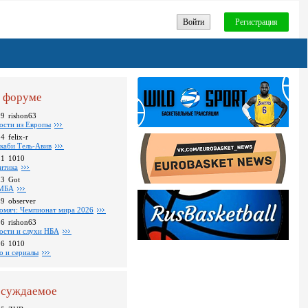
Войти
Регистрация
 форуме
09
rishon63
ости из Европы
24
felix-r
каби Тель-Авив
31
1010
итика
23
Got
МБА
59
observer
омяч: Чемпионат мира 2026
16
rishon63
ости и слухи НБА
26
1010
о и сериалы
суждаемое