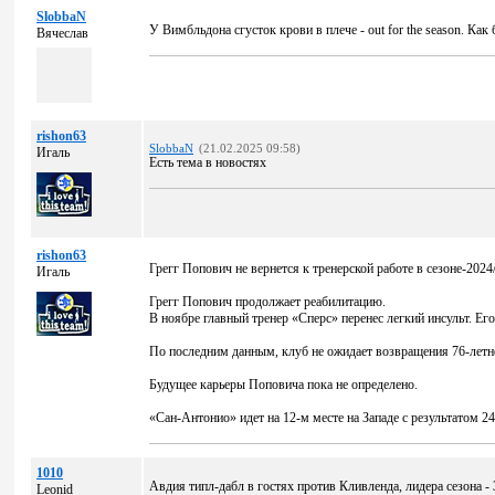
SlobbaN
У Вимбльдона сгусток крови в плече - out for the season. Как 
Вячеслав
rishon63
SlobbaN
(21.02.2025 09:58)
Игаль
Есть тема в новостях
rishon63
Грегг Попович не вернется к тренерской работе в сезоне-2024
Игаль
Грегг Попович продолжает реабилитацию.
В ноябре главный тренер «Сперс» перенес легкий инсульт. Е
По последним данным, клуб не ожидает возвращения 76-летне
Будущее карьеры Поповича пока не определено.
«Сан-Антонио» идет на 12-м месте на Западе с результатом 24
1010
Авдия типл-дабл в гостях против Кливленда, лидера сезона - 
Leonid