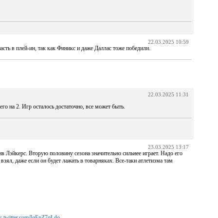
22.03.2025 10:59
асть в плей-ин, так как Финикс и даже Даллас тоже победили.
22.03.2025 11:31
сего на 2. Игр осталось достаточно, все может быть.
23.03.2025 13:17
в Лэйкерс. Вторую половину сезона значительно сильнее играет. Надо его
 взял, даже если он будет лажать в товарняках. Все-таки атлетизма там
ic.twitter.com/IqEpZ7oLdo