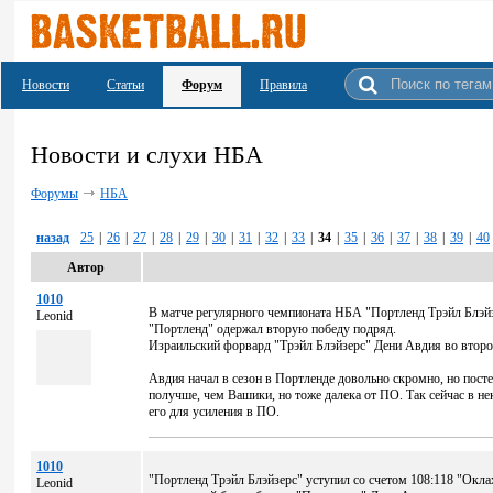
Новости
Статьи
Форум
Правила
Новости и слухи НБА
Форумы
НБА
назад
25
|
26
|
27
|
28
|
29
|
30
|
31
|
32
|
33
|
34
|
35
|
36
|
37
|
38
|
39
|
40
Автор
1010
В матче регулярного чемпионата НБА "Портленд Трэйл Блэйз
Leonid
"Портленд" одержал вторую победу подряд.
Израильский форвард "Трэйл Блэйзерс" Дени Авдия во втором
Авдия начал в сезон в Портленде довольно скромно, но посте
получше, чем Вашики, но тоже далека от ПО. Так сейчас в н
его для усиления в ПО.
1010
"Портленд Трэйл Блэйзерс" уступил со счетом 108:118 "Окл
Leonid