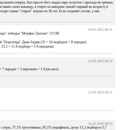
нд вышел вперёд, был просто бест, выдал пару ассистов с прохода на трёшки,
я нашёл свою команду, в старте он наверное самый старший по возрасту в
одят самые "старые" игроки по 28 лет. Если сохранят состав, у них
20.03.2025 08:41
ерс" победил "Мемфис Гризлиз" 115:99.
 "Портленда" Дени Авдия (31 + 16 подборов + 8 передач).
 25.2 + 11.8 подбора + 5.4 передачи).
22.03.2025 08:14
 7 передач + 3 перехвата + 1 блок-шот).
22.03.2025 08:51
22.03.2025 08:53
% с игры, 57,1% трехочковых, 85,1% штрафных), делал 11,2 подбора и 5,7