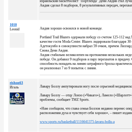
израильский баскетболист "Портленда" Дени Авдия стал луч
Авдия сделал 8 подборов, 8 результативных передач, перехва
1010
Авдия хорошо освоился в новой команде.
Leonid
Portland Trail Blazers одержали победу со счетом 125-112 на
качестве гостя Moda Center. Blazers лидировали благодаря 3
Адетокунбо в совокупности набрал 59 очков, причем Лиллард
Снова Дени Авдия.
Авдия стабильно великолепен на протяжении нескольких недел
победе. Он добавил 9 подборов и пару перехватов в придачу. 
способность попадать на линию штрафного броска практичес
он реализовал 7 из 9 попыток с линии.
rishon63
Лавару Боллу ампутировали ногу после серьезной медицинск
Игаль
Лавару Боллу — отцу Лонзо («Чикаго»), Ламело («Шарлотт»
проблемы, сообщает TMZ Sports.
«Нам сообщили, что глава семьи Боллов недавно перенес опе
расположении духа и чувствует себя хорошо», – пишет издани
www.sports.ru/basketball/1116641375-lavaru-bollu-a