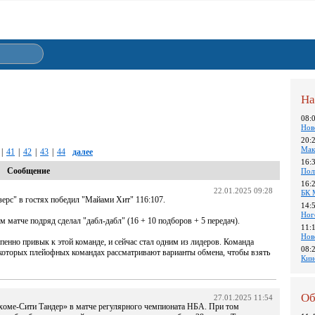
На
08:
Нов
20:
Мак
|
41
|
42
|
43
|
44
далее
16:
Сообщение
Пол
16:
22.01.2025 09:28
БК 
ерс" в гостях победил "Майами Хит" 116:107.
14:
Ног
 матче подряд сделал "дабл-дабл" (16 + 10 подборов + 5 передач).
11:
Нов
пенно привык к этой команде, и сейчас стал одним из лидеров. Команда
08:
екоторых плейофных командах рассматривают варианты обмена, чтобы взять
Кин
Об
27.01.2025 11:54
ахоме-Сити Тандер» в матче регулярного чемпионата НБА. При том