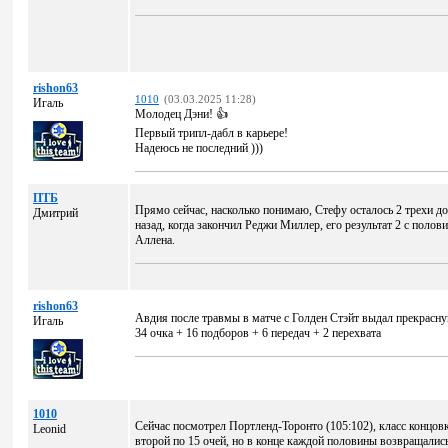
rishon63
1010
(03.03.2025 11:28)
Игаль
Молодец Дэни! 👍
Первый трипл-дабл в карьере!
Надеюсь не последний )))
ПТБ
Прямо сейчас, насколько понимаю, Стефу осталось 2 трехи до 
Дмитрий
назад, когда закончил Реджи Миллер, его результат 2 с поло
Аллена.
rishon63
Авдия после травмы в матче с Голден Стэйт выдал прекрасн
Игаль
34 очка + 16 подборов + 6 передач + 2 перехвата
1010
Сейчас посмотрел Портленд-Торонто (105:102), класс концов
Leonid
второй по 15 очей, но в конце каждой половины возвращались