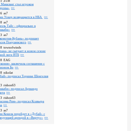
45
ZUB
 Маккланг стал игроком
роны»
36
as7
ни Уокер возвращается в НБА
08
as7
иэль Тайс - официально в
ккаби»
43
as7
комотив-Кубань» подпишет
ксея Покушевского
28
townofwinds
тана» не сыграет в новом сезоне
ной лиги ВТБ
18
EAG
скония» заключила соглашение с
ионом Бо
58
nikolat
бай» подписал Торнике Шенгелия
03
rishon63
ккаби» подписал Армандо
кота
13
rishon63
ксима Рим» подписал Ксавьера
на
43
as7
ин Кокила перейдет в «Дубай» с
ледующей арендой в «Виртус»