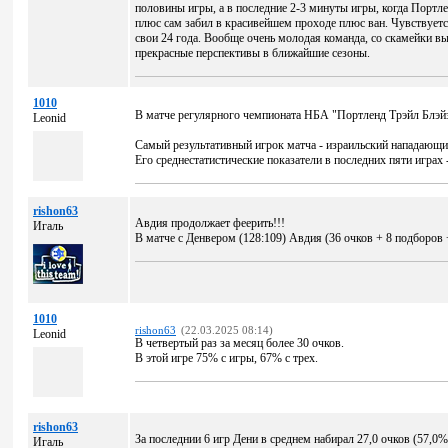
половины игры, а в последние 2-3 минуты игры, когда Портле
плюс сам забил в красивейшем проходе плюс ван. Чувствуетс
свои 24 года. Вообще очень молодая команда, со скамейки вых
прекрасные перспективы в ближайшие сезоны.
1010
В матче регулярного чемпионата НБА "Портленд Трэйл Блэйз
Leonid
Самый результативный игрок матча - израильский нападающий
Его среднестатистические показатели в последних пяти играх -
rishon63
Авдия продолжает феерить!!!
Игаль
В матче с Денвером (128:109) Авдия (36 очков + 8 подборов +
1010
rishon63
(22.03.2025 08:14)
Leonid
В четвертый раз за месяц более 30 очков.
В этой игре 75% с игры, 67% с трех.
rishon63
За последнии 6 игр Дени в среднем набирал 27,0 очков (57,0
Игаль