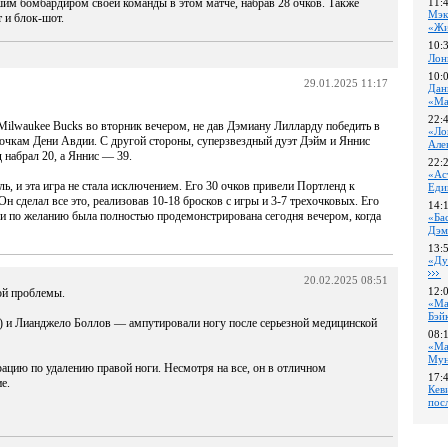
шим бомбардиром своей команды в этом матче, набрав 28 очков. Также
11:
Мэк
т и блок-шот.
«Жи
10:
Лон
10:
29.01.2025 11:17
Дан
«Ма
22:
д Milwaukee Bucks во вторник вечером, не дав Дэмиану Лилларду победить в
«Ло
0 очкам Дени Авдии. С другой стороны, суперзвездный дуэт Дэйм и Яннис
Але
 набрал 20, а Яннис — 39.
22:
«Ас
ь, и эта игра не стала исключением. Его 30 очков привели Портленд к
Еди
Он сделал все это, реализовав 10-18 бросков с игры и 3-7 трехочковых. Его
14:
ки по желанию была полностью продемонстрирована сегодня вечером, когда
«Ба
Дэм
13:
«Ду
20.02.2025 08:51
12:
ой проблемы.
«Ма
Бэй
) и Лианджело Боллов — ампутировали ногу после серьезной медицинской
08:
«Ма
Му
рацию по удалению правой ноги. Несмотря на все, он в отличном
17:
е.
Кев
пос