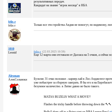
результативных передач.
Кандидат на звание "игрок месяца" в НБА
felix-r
Только все эти геройства Авдии не помогут, по видимому, поп
felix-r
1010
felix-r
(22.03.2025 10:59)
Leonid
Еще 12 марта они отставали от Далласа на 5 очков, а сейчас в
Alexman
Бузялис 31 очко положил - кариер-хай в Лос-Анджелесе проти
АлекСольноки
уже побыстрее за сборную заиграть. Я бы его и на Евробаскет
безумное количество. в Литве давно не было такого.
MATAS BUZELIS WHAT A MOVE!!
Flashes the tricky handle before throwing down the 🔨🔨
Bulls/Lakers off to a flying start on NBA League Pass!
p