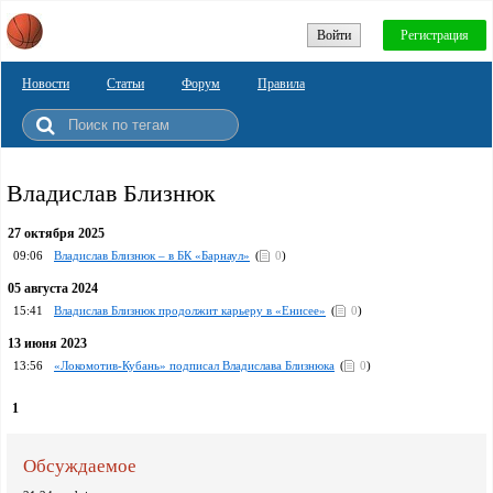
Войти
Регистрация
Новости
Статьи
Форум
Правила
Владислав Близнюк
27 октября 2025
09:06
Владислав Близнюк – в БК «Барнаул»
(
0
)
05 августа 2024
15:41
Владислав Близнюк продолжит карьеру в «Енисее»
(
0
)
13 июня 2023
13:56
«Локомотив-Кубань» подписал Владислава Близнюка
(
0
)
1
Обсуждаемое