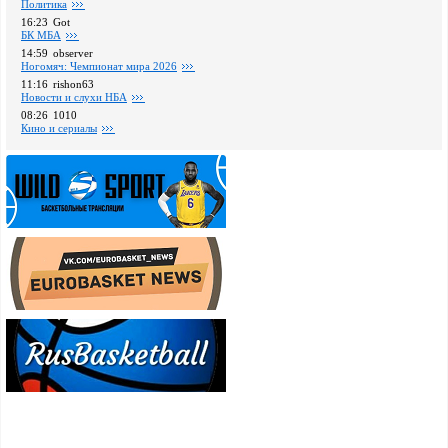
Политика
16:23
Got
БК МБА
14:59
observer
Ногомяч: Чемпионат мира 2026
11:16
rishon63
Новости и слухи НБА
08:26
1010
Кино и сериалы