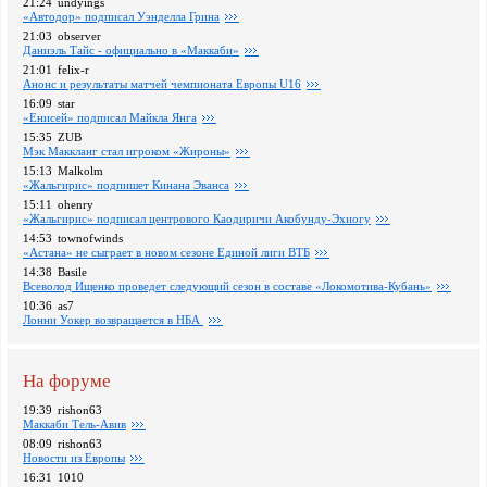
21:24
undyings
«Автодор» подписал Уэнделла Грина
21:03
observer
Даниэль Тайс - официально в «Маккаби»
21:01
felix-r
Анонс и результаты матчей чемпионата Европы U16
16:09
star
«Енисей» подписал Майкла Янга
15:35
ZUB
Мэк Маккланг стал игроком «Жироны»
15:13
Malkolm
«Жальгирис» подпишет Кинана Эванса
15:11
ohenry
«Жальгирис» подписал центрового Каодиричи Акобунду-Эхиогу
14:53
townofwinds
«Астана» не сыграет в новом сезоне Единой лиги ВТБ
14:38
Basile
Всеволод Ищенко проведет следующий сезон в составе «Локомотива-Кубань»
10:36
as7
Лонни Уокер возвращается в НБА
На форуме
19:39
rishon63
Маккаби Тель-Авив
08:09
rishon63
Новости из Европы
16:31
1010