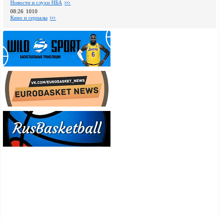
Новости и слухи НБА
08:26
1010
Кино и сериалы