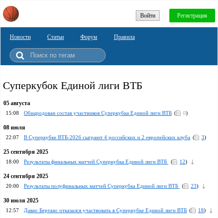
Войти
Регистрация
Новости
Статьи
Форум
Правила
Суперкубок Единой лиги ВТБ
05 августа
15:08
Обнародован состав участников Суперкубка Единой лиги ВТБ
(
0
)
08 июля
22:07
В Суперкубке ВТБ-2026 сыграют 4 российских и 2 европейских клуба
(
3
)
25 сентября 2025
18:00
Результаты финальных матчей Суперкубка Единой лиги ВТБ
(
12
)
24 сентября 2025
20:00
Результаты полуфинальных матчей Суперкубка Единой лиги ВТБ
(
23
)
30 июля 2025
12:57
Давис Бертанс отказался участвовать в Суперкубке Единой лиги ВТБ
(
18
)