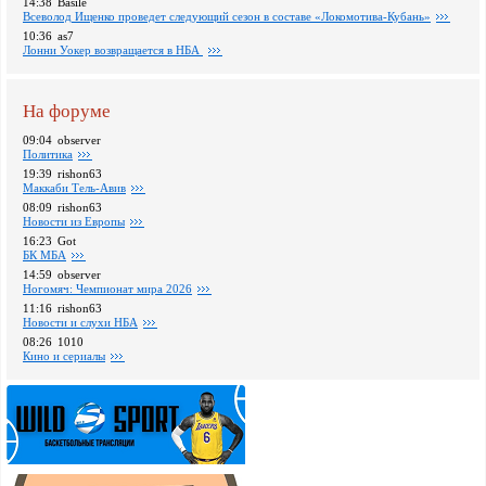
14:38
Basile
Всеволод Ищенко проведет следующий сезон в составе «Локомотива-Кубань»
10:36
as7
Лонни Уокер возвращается в НБА
На форуме
09:04
observer
Политика
19:39
rishon63
Маккаби Тель-Авив
08:09
rishon63
Новости из Европы
16:23
Got
БК МБА
14:59
observer
Ногомяч: Чемпионат мира 2026
11:16
rishon63
Новости и слухи НБА
08:26
1010
Кино и сериалы