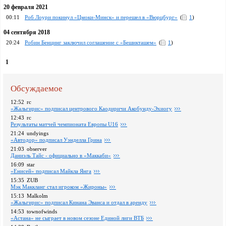
20 февраля 2021
00:11
Роб Лоури покинул «Цмоки-Минск» и перешел в «Вюрцбург»
(
1
)
04 сентября 2018
20:24
Робин Бенцинг заключил соглашение с «Бешикташем»
(
1
)
1
Обсуждаемое
12:52
rc
«Жальгирис» подписал центрового Каодиричи Акобунду-Эхиогу
12:43
rc
Pезультаты матчей чемпионата Европы U16
21:24
undyings
«Автодор» подписал Уэнделла Грина
21:03
observer
Даниэль Тайс - официально в «Маккаби»
16:09
star
«Енисей» подписал Майкла Янга
15:35
ZUB
Мэк Маккланг стал игроком «Жироны»
15:13
Malkolm
«Жальгирис» подписал Кинана Эванса и отдал в аренду
14:53
townofwinds
«Астана» не сыграет в новом сезоне Единой лиги ВТБ