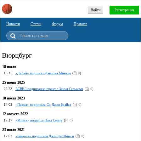
Войти
Регистрация
Новости
Статьи
Форум
Правила
Вюрцбург
18 июля
16:15
«Дубай» подписал Дэвиона Минтца
(
0
)
25 июня 2025
22:23
АСВЕЛ подписал контракт с Заком Сельясом
(
0
)
10 июля 2023
14:02
«Парма» подписала Си Джея Брайса
(
0
)
12 августа 2022
17:17
«Минск» подписал Зака Смита
(
0
)
23 июля 2021
17:07
«Бавария» подписала Джошуа Обиеси
(
0
)