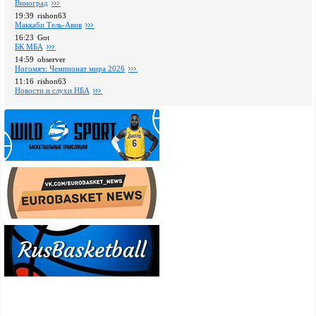
Виноград
19:39
rishon63
Маккаби Тель-Авив
16:23
Got
БК МБА
14:59
observer
Ногомяч: Чемпионат мира 2026
11:16
rishon63
Новости и слухи НБА