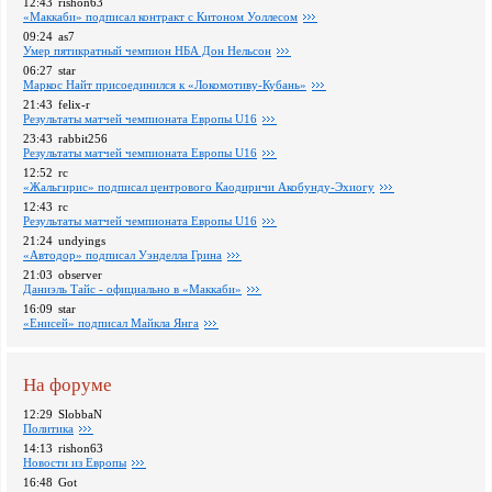
12:43
rishon63
«Маккаби» подписал контракт с Китоном Уоллесом
09:24
as7
Умер пятикратный чемпион НБА Дон Нельсон
06:27
star
Маркос Найт присоединился к «Локомотиву-Кубань»
21:43
felix-r
Pезультаты матчей чемпионата Европы U16
23:43
rabbit256
Pезультаты матчей чемпионата Европы U16
12:52
rc
«Жальгирис» подписал центрового Каодиричи Акобунду-Эхиогу
12:43
rc
Pезультаты матчей чемпионата Европы U16
21:24
undyings
«Автодор» подписал Уэнделла Грина
21:03
observer
Даниэль Тайс - официально в «Маккаби»
16:09
star
«Енисей» подписал Майкла Янга
На форуме
12:29
SlobbaN
Политика
14:13
rishon63
Новости из Европы
16:48
Got