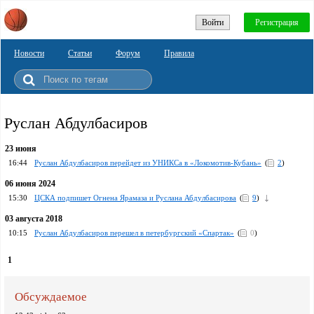
Войти
Регистрация
Новости
Статьи
Форум
Правила
Руслан Абдулбасиров
23 июня
16:44
Руслан Абдулбасиров перейдет из УНИКСа в «Локомотив-Кубань»
(
2
)
06 июня 2024
15:30
ЦСКА подпишет Огнена Ярамаза и Руслана Абдулбасирова
(
9
)
03 августа 2018
10:15
Руслан Абдулбасиров перешел в петербургский «Спартак»
(
0
)
1
Обсуждаемое