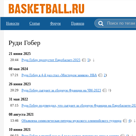
Новости
Статьи
Форум
Правила
Руди Гобер
21 июня 2025
20:44
Руди Гобер пропустит Евробаскет-2025
(
5
)
08 мая 2024
17:21
Руди Гобер в 4-й раз стал «Мистером замком» НБА
(
2
)
26 июня 2023
20:29
Руди Гобер сыграет за сборную Франции на ЧМ-2023
(
0
)
31 мая 2022
07:15
Руди Гобер подтвердил, что сыграет за сборную Франции на Евробаскете-20
08 августа 2021
13:46
Объявлена символическая пятерка мужского олимпийского турнира
(
4
)
10 июня 2021
06:53
Руди Гобер в третий раз за 4 года назван лучшим по игре в защите
(
4
)