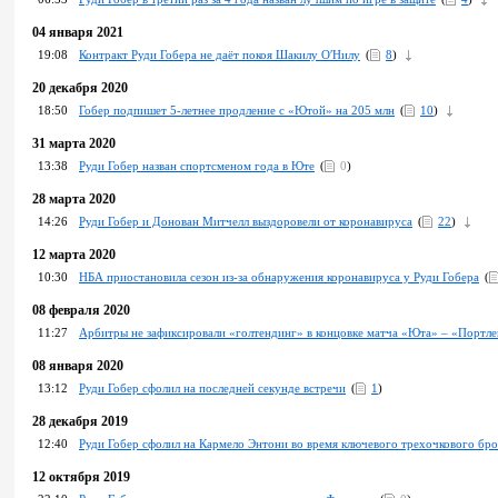
04 января 2021
19:08
Контракт Руди Гобера не даёт покоя Шакилу О′Нилу
(
8
)
20 декабря 2020
18:50
Гобер подпишет 5-летнее продление с «Ютой» на 205 млн
(
10
)
31 марта 2020
13:38
Руди Гобер назван спортсменом года в Юте
(
0
)
28 марта 2020
14:26
Руди Гобер и Донован Митчелл выздоровели от коронавируса
(
22
)
12 марта 2020
10:30
НБА приостановила сезон из-за обнаружения коронавируса у Руди Гобера
(
08 февраля 2020
11:27
Арбитры не зафиксировали «голтендинг» в концовке матча «Юта» – «Портле
08 января 2020
13:12
Руди Гобер сфолил на последней секунде встречи
(
1
)
28 декабря 2019
12:40
Руди Гобер сфолил на Кармело Энтони во время ключевого трехочкового бро
12 октября 2019