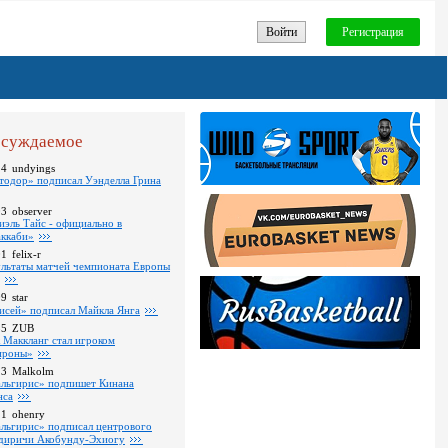
Войти
Регистрация
суждаемое
24
undyings
тодор» подписал Уэнделла Грина
03
observer
иэль Тайс - официально в
ккаби»
01
felix-r
ультаты матчей чемпионата Европы
09
star
исей» подписал Майкла Янга
35
ZUB
 Маккланг стал игроком
роны»
13
Malkolm
льгирис» подпишет Кинана
нса
11
ohenry
льгирис» подписал центрового
диричи Акобунду-Эхиогу