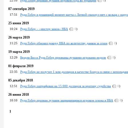
22:10
Руди Гобер признан лучшим игроком года во Франции
(
0
)
07 сентября 2019
17:51
Руди Гобер в решающий момент матча с Литвой смахнул мяч с кольца с нару
25 июня 2019
10:24
Руди Гобер – «мистер замок» НБА
(
0
)
26 марта 2019
11:25
Руди Гобер обновил рекорд НБА по количеству данков за сезон
(
0
)
19 марта 2019
12:29
Брэдли Бил и Руди Гобер признаны лучшими игроками недели
(
0
)
01 февраля 2019
22:35
Руди Гобер не получит 1 млн долларов в качестве бонуса в связи с непопадан
05 декабря 2018
12:51
Руди Гобер оштрафован на 15 000 долларов за критику судейства
(
0
)
26 июня 2018
10:10
Руди Гобер признан лучшим защищающимся игроком сезона в НБА
(
0
)
1