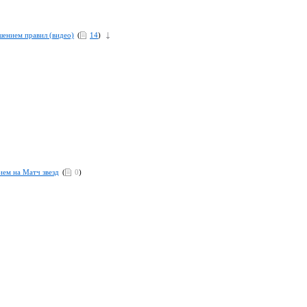
шением правил (видео)
(
14
)
ием на Матч звезд
(
0
)