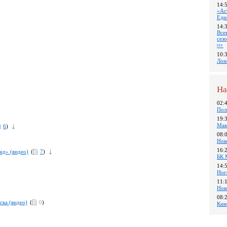
14:
«Ас
Еди
14:
Все
сез
10:
Лон
На
02:
Пол
19:
Мак
6
)
08:
Нов
16:
нд» (видео)
(
7
)
БК 
14:
Ног
11:
Нов
08:
ска (видео)
(
0
)
Кин