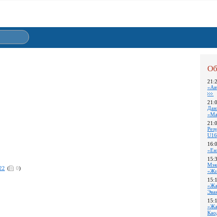
Об
21:
«Ав
21:
Дан
«Ма
21:
Pез
U16
16:
«Ен
15:
Мэк
22
(
0
)
«Жи
15:
«Жа
Эва
15:
«Жа
Као