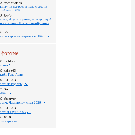
53
townofwinds
тана» не сыграет в новом сезоне
ной лиги ВТБ
38
Basile
волод Ищенко проведет следующий
он в составе «Локомотива-Кубань»
36
as7
ни Уокер возвращается в НБА
 форуме
48
SlobbaN
итика
39
rishon63
каби Тель-Авив
09
rishon63
ости из Европы
23
Got
МБА
59
observer
омяч: Чемпионат мира 2026
16
rishon63
ости и слухи НБА
26
1010
о и сериалы