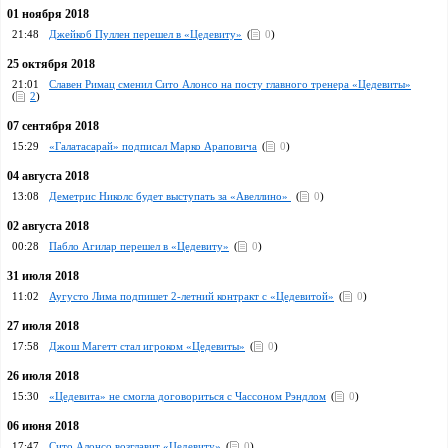
01 ноября 2018
21:48
Джейкоб Пуллен перешел в «Цедевиту»
(
0
)
25 октября 2018
21:01
Славен Римац сменил Сито Алонсо на посту главного тренера «Цедевиты»
(
2
)
07 сентября 2018
15:29
«Галатасарай» подписал Марко Араповича
(
0
)
04 августа 2018
13:08
Деметрис Николс будет выступать за «Авеллино»
(
0
)
02 августа 2018
00:28
Пабло Агилар перешел в «Цедевиту»
(
0
)
31 июля 2018
11:02
Аугусто Лима подпишет 2-летний контракт с «Цедевитой»
(
0
)
27 июля 2018
17:58
Джош Магетт стал игроком «Цедевиты»
(
0
)
26 июля 2018
15:30
«Цедевита» не смогла договориться с Чассоном Рэндлом
(
0
)
06 июня 2018
17:47
Сито Алонсо возглавит «Цедевиту»
(
0
)