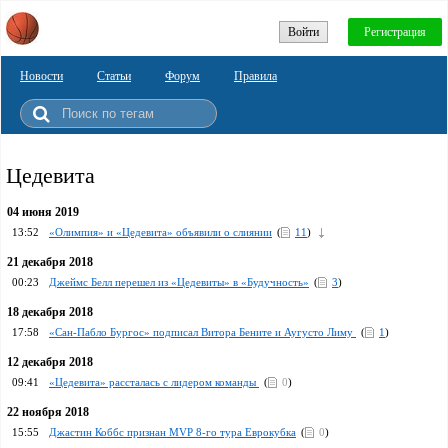
Войти
Регистрация
Новости
Статьи
Форум
Правила
Цедевита
04 июня 2019
13:52
«Олимпия» и «Цедевита» объявили о слиянии
(
11
)
21 декабря 2018
00:23
Джеймс Белл перешел из «Цедевиты» в «Будучность»
(
3
)
18 декабря 2018
17:58
«Сан-Пабло Бургос» подписал Витора Бените и Аугусто Лиму
(
1
)
12 декабря 2018
09:41
«Цедевита» рассталась с лидером команды
(
0
)
22 ноября 2018
15:55
Джастин Коббс признан MVP 8-го тура Еврокубка
(
0
)