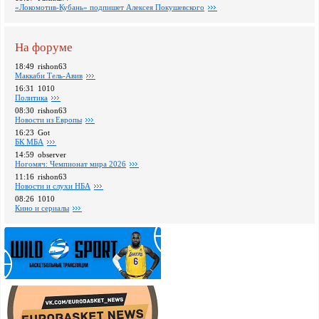
«Локомотив-Кубань» подпишет Алексея Покушевского
На форуме
18:49
rishon63
Маккаби Тель-Авив
16:31
1010
Политика
08:30
rishon63
Новости из Европы
16:23
Got
БК МБА
14:59
observer
Ногомяч: Чемпионат мира 2026
11:16
rishon63
Новости и слухи НБА
08:26
1010
Кино и сериалы