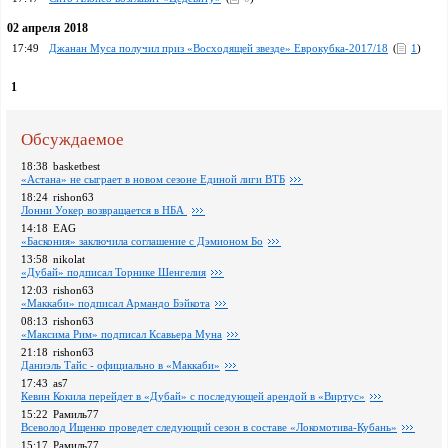
02 апреля 2018
17:49
Джанан Муса получил приз «Восходящей звезде» Еврокубка-2017/18
(
1
)
1
Обсуждаемое
18:38
basketbest
«Астана» не сыграет в новом сезоне Единой лиги ВТБ
18:24
rishon63
Лонни Уокер возвращается в НБА
14:18
EAG
«Баскония» заключила соглашение с Дэмионом Бо
13:58
nikolat
«Дубай» подписал Торнике Шенгелия
12:03
rishon63
«Маккаби» подписал Армандо Бэйкота
08:13
rishon63
«Максима Рим» подписал Ксавьера Муна
21:18
rishon63
Даниэль Тайс - официально в «Маккаби»
17:43
as7
Кевин Кокила перейдет в «Дубай» с последующей арендой в «Виртус»
15:22
Рамиль77
Всеволод Ищенко проведет следующий сезон в составе «Локомотива-Кубань»
15:17
Рамиль77