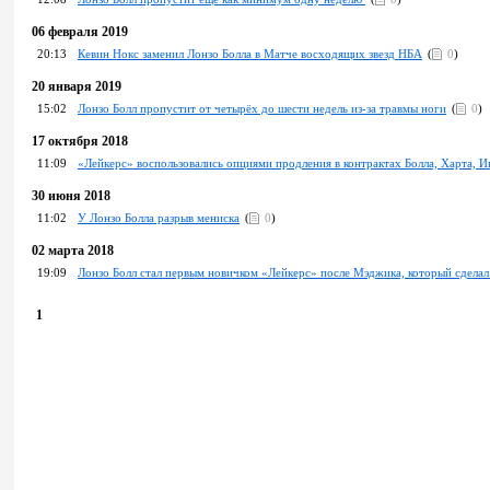
06 февраля 2019
20:13
Кевин Нокс заменил Лонзо Болла в Матче восходящих звезд НБА
(
0
)
20 января 2019
15:02
Лонзо Болл пропустит от четырёх до шести недель из-за травмы ноги
(
0
)
17 октября 2018
11:09
«Лейкерс» воспользовались опциями продления в контрактах Болла, Харта, 
30 июня 2018
11:02
У Лонзо Болла разрыв мениска
(
0
)
02 марта 2018
19:09
Лонзо Болл стал первым новичком «Лейкерс» после Мэджика, который сделал
1