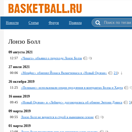
Новости
Статьи
Форум
Правила
Лонзо Болл
09 августа 2021
12:57
«Чикаго» объявил о переходе Лонзо Болла
(
0
)
27 июля 2021
00:06
«Мемфис» обменял Йонаса Валанчюнаса в «Новый Орлеан»
(
21
)
26 октября 2019
11:25
«Пеликанс» использовали опции продления в контрактах Болла и Харта
(
0
16 июня 2019
09:45
«Новый Орлеан» и «Лейкерс» договорились об обмене Энтони Дэвиса
(
5
)
09 марта 2019
00:55
Лонзо Болл не вернется в строй в нынешнем сезоне
(
0
)
01 марта 2019
12:08
Лонзо Болл пропустит еще как минимум одну неделю
(
0
)