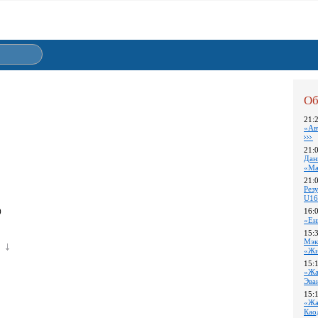
Об
21:
«Ав
21:
Дан
«Ма
21:
Pез
U16
)
16:
«Ен
15:
Мэк
«Жи
15:
«Жа
Эва
15:
«Жа
Као