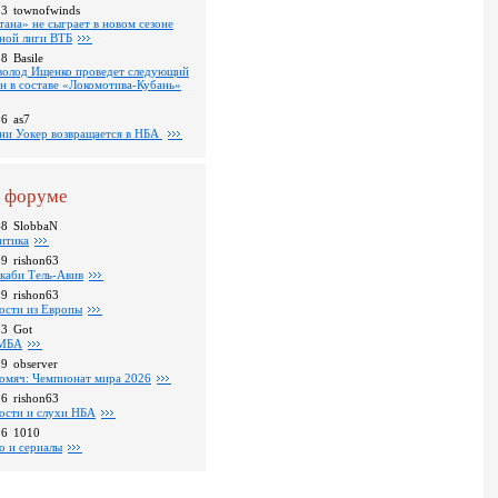
53
townofwinds
тана» не сыграет в новом сезоне
ной лиги ВТБ
38
Basile
волод Ищенко проведет следующий
он в составе «Локомотива-Кубань»
36
as7
ни Уокер возвращается в НБА
 форуме
48
SlobbaN
итика
39
rishon63
каби Тель-Авив
09
rishon63
ости из Европы
23
Got
МБА
59
observer
омяч: Чемпионат мира 2026
16
rishon63
ости и слухи НБА
26
1010
о и сериалы