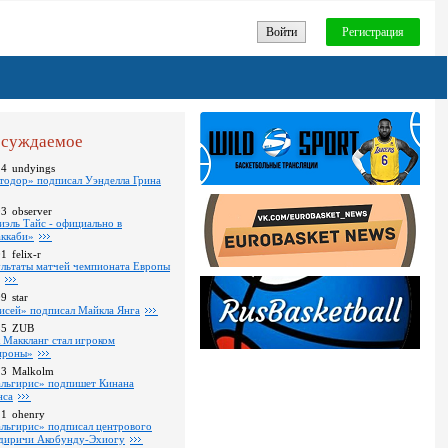
Войти
Регистрация
суждаемое
24
undyings
тодор» подписал Уэнделла Грина
03
observer
иэль Тайс - официально в
ккаби»
01
felix-r
ультаты матчей чемпионата Европы
09
star
исей» подписал Майкла Янга
35
ZUB
 Маккланг стал игроком
роны»
13
Malkolm
льгирис» подпишет Кинана
нса
11
ohenry
льгирис» подписал центрового
диричи Акобунду-Эхиогу