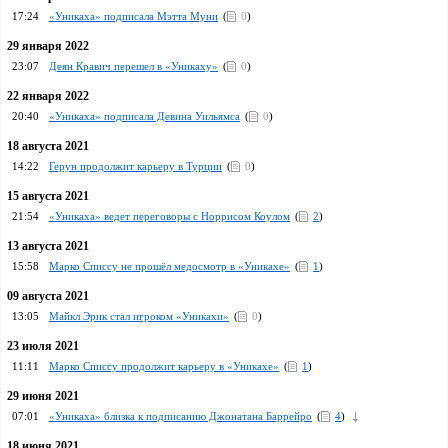
17:24
«Уникаха» подписала Мэтта Муни
(
0
)
29 января 2022
23:07
Деян Кравич перешел в «Уникаху»
(
0
)
22 января 2022
20:40
«Уникаха» подписала Девина Уильямса
(
0
)
18 августа 2021
14:22
Герун продолжит карьеру в Турции
(
0
)
15 августа 2021
21:54
«Уникаха» ведет переговоры с Норрисом Коулом
(
2
)
13 августа 2021
15:58
Марко Списсу не прошёл медосмотр в «Уникахе»
(
1
)
09 августа 2021
13:05
Майкл Эрик стал игроком «Уникахи»
(
0
)
23 июля 2021
11:11
Марко Списсу продолжит карьеру в «Уникахе»
(
1
)
29 июня 2021
07:01
«Уникаха» близка к подписанию Джонатана Баррейро
(
4
)
18 июня 2021