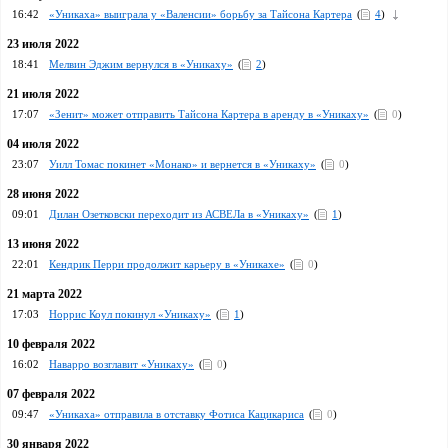
16:42
«Уникаха» выиграла у «Валенсии» борьбу за Тайсона Картера
(
4
)
23 июля 2022
18:41
Мелвин Эджим вернулся в «Уникаху»
(
2
)
21 июля 2022
17:07
«Зенит» может отправить Тайсона Картера в аренду в «Уникаху»
(
0
)
04 июля 2022
23:07
Уилл Томас покинет «Монако» и вернется в «Уникаху»
(
0
)
28 июня 2022
09:01
Дилан Озетковски переходит из АСВЕЛа в «Уникаху»
(
1
)
13 июня 2022
22:01
Кендрик Перри продолжит карьеру в «Уникахе»
(
0
)
21 марта 2022
17:03
Норрис Коул покинул «Уникаху»
(
1
)
10 февраля 2022
16:02
Наварро возглавит «Уникаху»
(
0
)
07 февраля 2022
09:47
«Уникаха» отправила в отставку Фотиса Кацикариса
(
0
)
30 января 2022