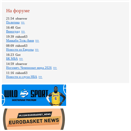
На форуме
21:54
observer
Политика
16:48
Got
Виноград
19:39
rishon63
Маккаби Тель-Авив
08:09
rishon63
Новости из Европы
16:23
Got
БК МБА
14:59
observer
Ногомяч: Чемпионат мира 2026
11:16
rishon63
Новости и слухи НБА