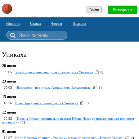
Войти
Регистрация
Новости
Статьи
Форум
Правила
Уникаха
28 июля
09:05
Уилли Эрнангомес продолжит карьеру в «Уникахе»
(
0
)
23 июля
20:05
«Барселона» подписала Александера Бальцеровски
(
1
)
15 июля
10:56
Игнас Браздейкис переходит в «Уникаху»
(
0
)
12 июня
20:22
«Црвена Звезда» официально назвала Ибона Наварро новым главным тренером
команды
(
1
)
01 июня
12:07
Ибон Наварро покинет «Уникаху» и может возглавить «Црвену Звезду»
(
0
)