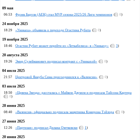
09 мая
06:53
Фрэнк Бартли (АЕК) стал MVP сезона-2025/26 Лиги чемпионов
(
0
)
24 ноября 2025
18:29
«Уникаха» объявила о переходе Огастина Рубита
(
0
)
19 ноября 2025
18:46
Огастин Рубит может перейти из «Леткабелиса» в «Уникаху»
(
3
)
20 августа 2025
19:26
Эмир Сулейманович подписал контракт с «Уникахой»
(
0
)
04 июля 2025
21:57
Центровой Янкуба Сима присоединился к «Валенсии»
(
0
)
03 июля 2025
18:50
«Црвена Звезда» рассталась с Майком Даумом и подписала Тайсона Картера
(
0
)
28 июня 2025
08:40
«Валенсия» официально подписала защитника Кэмерона Тэйлора
(
0
)
27 июня 2025
12:26
«Партизан» подписал Дилана Озетковски
(
1
)
20 июня 2025