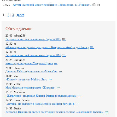
17:29
Артем Пустовой может перейти из «Барселоны» в «Уникаху»
(
0
)
1
|
2
|
3
далее
Обсуждаемое
23:43
rabbit256
Pезультаты матчей чемпионата Европы U16
12:52
rc
«Жальгирис» подписал центрового Каодиричи Акобунду-Эхиогу
12:43
rc
Pезультаты матчей чемпионата Европы U16
21:24
undyings
«Автодор» подписал Уэнделла Грина
21:03
observer
Даниэль Тайс - официально в «Маккаби»
16:09
star
«Енисей» подписал Майкла Янга
15:35
ZUB
Мэк Маккланг стал игроком «Жироны»
15:13
Malkolm
«Жальгирис» подписал Кинана Эванса и отдал в аренду
14:53
townofwinds
«Астана» не сыграет в новом сезоне Единой лиги ВТБ
14:38
Basile
Всеволод Ищенко проведет следующий сезон в составе «Локомотива-Кубань»