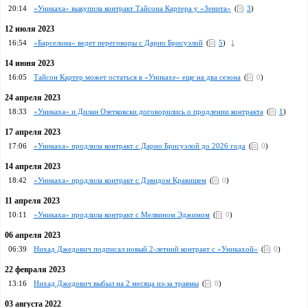
20:14
«Уникаха» выкупила контракт Тайсона Картера у «Зенита»
(
3
)
12 июля 2023
16:54
«Барселона» ведет переговоры с Дарио Брисуэлой
(
5
)
14 июня 2023
16:05
Тайсон Картер может остаться в «Уникахе» еще на два сезона
(
0
)
24 апреля 2023
18:33
«Уникаха» и Дилан Озетковски договорились о продлении контракта
(
1
)
17 апреля 2023
17:06
«Уникаха» продлила контракт с Дарио Брисуэлой до 2026 года
(
0
)
14 апреля 2023
18:42
«Уникаха» продлила контракт с Дэвидом Кравишем
(
0
)
11 апреля 2023
10:11
«Уникаха» продлила контракт с Мелвином Эджимом
(
0
)
06 апреля 2023
06:39
Нихад Джедович подписал новый 2-летний контракт с «Уникахой»
(
0
)
22 февраля 2023
13:16
Нихад Джедович выбыл на 2 месяца из-за травмы
(
0
)
03 августа 2022