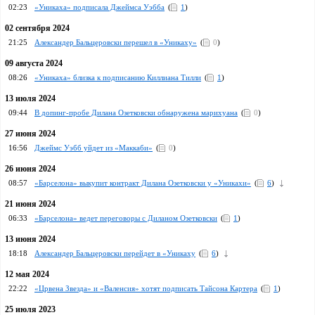
02:23
«Уникаха» подписала Джеймса Уэбба
(
1
)
02 сентября 2024
21:25
Александер Бальцеровски перешел в «Уникаху»
(
0
)
09 августа 2024
08:26
«Уникаха» близка к подписанию Киллиана Тилли
(
1
)
13 июля 2024
09:44
В допинг-пробе Дилана Озетковски обнаружена марихуана
(
0
)
27 июня 2024
16:56
Джеймс Уэбб уйдет из «Маккаби»
(
0
)
26 июня 2024
08:57
«Барселона» выкупит контракт Дилана Озетковски у «Уникахи»
(
6
)
21 июня 2024
06:33
«Барселона» ведет переговоры с Диланом Озетковски
(
1
)
13 июня 2024
18:18
Александер Бальцеровски перейдет в «Уникаху
(
6
)
12 мая 2024
22:22
«Црвена Звезда» и «Валенсия» хотят подписать Тайсона Картера
(
1
)
25 июля 2023