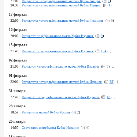
21:00
Результаты четвертьфинальных матчей Кубка Греции
(
1
)
20:30
Результаты четвертьфинальных матчей Кубка Турции
(
1
)
17 февраля
22:00
Результаты четвертьфинальных матчей Кубка Франции
(
0
)
16 февраля
20:00
Pезультат полуфинального матча Кубка Израиля
(
9
)
15 февраля
21:45
Результат полуфинального матча Кубка Израиля
(
104
)
02 февраля
21:00
Результат четвертьфинального матча Кубка Израиля
(
5
)
01 февраля
22:00
Результаты четвертьфинальных матчей Кубка Израиля
(
25
)
31 января
22:40
Pезультат четвертьфинального матча Кубка Израиля
(
48
)
28 января
18:59
Результаты матчей Кубка России
(
2
)
26 января
14:57
Состоялась жеребьевка Кубка Испании
(
0
)
18 января