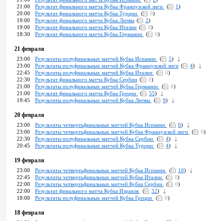
21:00
Результат финального матча Кубка Французской лиги
(
1
)
20:00
Результат финального матча Кубка Турции
(
0
)
19:00
Результат финального матча Кубка Литвы
(
2
)
19:00
Результат финального матча Кубка Италии
(
0
)
18:30
Результат финального матча Кубка Германии
(
0
)
21 февраля
23:00
Pезультаты полуфинальных матчей Кубка Испании
(
5
)
23:00
Результаты полуфинальных матчей Кубка Французской лиги
(
4
)
22:45
Pезультаты полуфинальных матчей Кубка Италии
(
0
)
22:30
Pезультат финального матча Кубка Сербии
(
0
)
21:00
Pезультаты полуфинальных матчей Кубка Германии
(
0
)
21:00
Результат финального матча Кубка Греции
(
55
)
19:45
Результаты полуфинальных матчей Кубка Литвы
(
9
)
20 февраля
23:00
Pезультаты четвертьфинальных матчей Кубка Испании
(
6
)
23:00
Результаты четвертьфинальных матчей Кубка Французской лиги
(
0
)
22:30
Результаты полуфинальных матчей Кубка Сербии
(
4
)
20:45
Результаты полуфинальных матчей Кубка Турции
(
4
)
19 февраля
23:00
Результаты четвертьфинальных матчей Кубка Испании
(
10
)
22:45
Результаты четвертьфинальных матчей Кубка Италии
(
0
)
22:00
Результаты четвертьфинальных матчей Кубка Сербии
(
0
)
22:00
Результат финального матча Кубка Израиля
(
52
)
18:00
Результаты полуфинальных матчей Кубка Греции
(
0
)
18 февраля