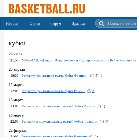
Новости
Статьи
Форум
Правила
кубки
25 июля
21:57
МБА-МАИ, «Динамо-Владивосток» и «Самара» сыграют в Кубке России
(
25 апреля
19:30
Результат финального матча Кубка Франции
(
5
)
15 марта
12:00
Результат финального матча Кубка России
(
3
)
13 марта
13:00
Результаты полуфинальных матчей Кубка России
(
1
)
10 марта
22:00
Результаты полуфинальных матчей Кубка Франции
(
0
)
22 февраля
21:00
Результат финального матча Кубка Испании
(
2
)