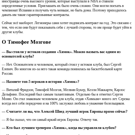
иностранцы очень высокого уровня, которые выступали в NBA и ставили
определенные условия. Приглашать их было очень сложно. Они могли поехать в
чемпионат Испании и получать чуть меньше, но быть дома. Поэтому приходилось
давать им такие гарантированные контракты.
Сейчас всё наоборот. Легионеры сами хотят подписать контракт на год. Это связано с
тем, что если они будут показывать себя с лучшей стороны, то им проще будет уйти в
другие клубы.
О Тимофее Мозгове
— Вы стояли у истоков создания «Химок». Можно назвать вас одним из
основателей клуба?
— Нет. Основателем и человеком, который стоял у истоков клуба, был Сергей
Елевич. Во многом из-за него такая команда появилась на баскетбольной карте
России.
— Назовете топ-5 игроков в истории «Химок»?
— Виталий Фридзон, Тимофей Мозгов, Мелвин Букер, Келли Маккарти, Карлос
Дельфино. Последний был самым талантливым. Отдельно бы я отметил Сергея
Моню. Он стал знаковым человеком для клуба, отдав «Химкам» много лет. Сережа
всегда вел себя порядочно и на 100% заслужил любовь и уважение болельщиков.
— Считаете ли вы, что Алексей Швед лучший игрок Европы прямо сейчас?
— Я бы сказал, что он самый яркий игрок Европы. Отвечу так.
— Кто был лучшим тренером «Химок», когда вы управляли клубом?