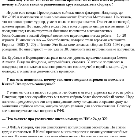
почему в России такой ограниченный круг кандидатов в сборную?
— Игроки есть всегда. Просто должно сойтись много факторов. Например, до
ЧМ-2019 я практически не знал о возможностях Григория Мотовилова. Но сказать,
что он плохо провел турнир, у меня язык не поворачивается. Станет ли он звездой,
покажет время. Но таких ребят может быть много, просто мы про них не знаем. В
последние годы из-за отсутствия большого количества высококлассных
баскетболистов в нашей сборной постоянно играли одни и те же ребята — 15–20
игроков. И многие из них — баскетболисты, которые стали героями чемпионата
Европы – 2005 (U-20) в Чехове. Это была замечательная сборная 1985–1986 годов
рождения. Но они стареют — им уже за 30. Заполнить все пустоты ими не получается.
Да, Курбанов и Воронцевич сыграли на своем уровне, прилично выглядел Семен
Антонов. Выделю Фридзона, который бился, старался. У него не получалось в
нападении, но он пытался компенсировать это самоотдачей и игрой в защите. Для
молодых его действия должны стать примером.
— У вас есть понимание, почему так много ведущих игроков не поехало в
Китай? Это просто совпадение?
— У меня нет ответа на этот вопрос, и тем более я не могу упрекать кого-то из ребят.
Наверное, при всех случайностях мы могли собрать более боеспособный состав. Надо
пытаться предусмотреть эти ситуации раньше: кому-то сделать операцию сразу по
окончании клубного сезона, кому-то создать условия для восстановления. Поэтому
все вышеперечисленные вопросы к РФБ.
— Что скажете про увеличение числа команд на ЧМ с 24 до 32?
— В ФИБА говорят, что это способствует популяризации баскетбола. Но с этим
трудно согласиться. В Китай приехало много откровенно неконкурентоспособных
команд. Ни одна азиатская и ни одна африканская сборная не смогли преодолеть