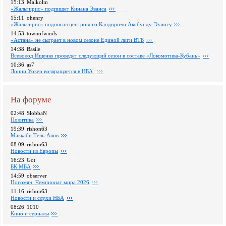
15:13
Malkolm
«Жальгирис» подпишет Кинана Эванса
15:11
ohenry
«Жальгирис» подписал центрового Каодиричи Акобунду-Эхиогу
14:53
townofwinds
«Астана» не сыграет в новом сезоне Единой лиги ВТБ
14:38
Basile
Всеволод Ищенко проведет следующий сезон в составе «Локомотива-Кубань»
10:36
as7
Лонни Уокер возвращается в НБА
На форуме
02:48
SlobbaN
Политика
19:39
rishon63
Маккаби Тель-Авив
08:09
rishon63
Новости из Европы
16:23
Got
БК МБА
14:59
observer
Ногомяч: Чемпионат мира 2026
11:16
rishon63
Новости и слухи НБА
08:26
1010
Кино и сериалы