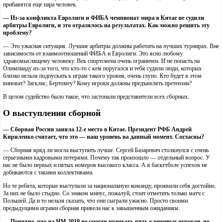
прибавятся еще пара человек.
— Из-за конфликта Евролиги и ФИБА чемпионат мира в Китае не судили
арбитры Евролиги, и это отразилось на результатах. Как можно решить эту
проблему?
— Это ужасная ситуация. Лучшие арбитры должны работать на лучших турнирах. Вне
зависимости от взаимоотношений ФИБА и Евролиги. Это ясно любому
здравомыслящему человеку. Век спортсмена очень ограничен. И не попасть на
Олимпиаду из-за того, что кто-то с кем поругался и тебя судили люди, которых
близко нельзя подпускать к играм такого уровня, очень глупо. Кто будет в этом
виноват? Загклис, Бертомеу? Кому игроки должны предъявлять претензии?
В целом судейство было такое, что застонали представители всех сборных.
О выступлении сборной
— Сборная России заняла 12-е место в Китае. Президент РФБ Андрей
Кириленко считает, что это — наш уровень на данный момент. Согласны?
— Сборная вряд ли могла выступить лучше. Сергей Базаревич столкнулся с очень
серьезными кадровыми потерями. Почему так произошло — отдельный вопрос. У
нас не было первых и пятых номеров высокого класса. А в баскетболе успехов не
добиваются с такими коллективами.
Но те ребята, которые выступали за национальную команду, проявили себя достойно.
За них не было стыдно. Со знаком минус, пожалуй, стоит отметить только матч с
Польшей. Да и то нельзя сказать, что они сыграли ужасно. Просто своими
предыдущими играми сборная привела нас к завышенным ожиданиям.
— Понятно, что на ЧМ-2019 не смогли приехать пять ключевых игроков, но