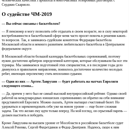
человеческих качествах Гарбахосы и многочасовых телефонных разговорах с
Серджио Скариоло.
О судействе ЧМ-2019
— Вы сейчас связаны с баскетболом?
— Я пенсионер и могу позволить себе отдыхать в своем возрасте, но в силу некоторой
востребованности в баскетбольной сфере меня часто просят помочь в решении каких-
то вопросов. Так, я занимаюсь судейским комитетом Федерации баскетбола
Московской области и немного развитием любительского баскетбола в Центральном
федеральном округе.
В Московской области большой календарь баскетбольных соревнований, поэтому
нужно достаточно арбитров определенной категории, которые обслуживали бы все эти
турниры. Мы занимаемся подготовкой этих специалистов, и в последние годы дело
двинулось в правильном направлении, появилось достаточное количество молодых
ребят, имеющих перспективу стать неплохими судьями.
— Один из них — Артем Лаврухин — будет работать на матчах Евролиги
следующего сезона...
— Да, причем у него был не самый высокий внутрироссийский рейтинг. Однако своей
работой на международных юношеских соревнованиях он обратил на себя внимание
представителей Евролиги. Можно сказать, Артем вытащил счастливый билет. Но
удержаться и зарекомендовать себя уже на новом уровне — еще более сложная
задача. Так что желаю ему идти только вперед. На мой взгляд, он серьезный парень —
должен выстоять и победить.
Кроме Лаврухина на высшем уровне от Мособласти в российском баскетболе судят
Алексей Ревенко, Сергей Фахретдинов и Федор Дмитриев. Надеюсь, скоро к ним