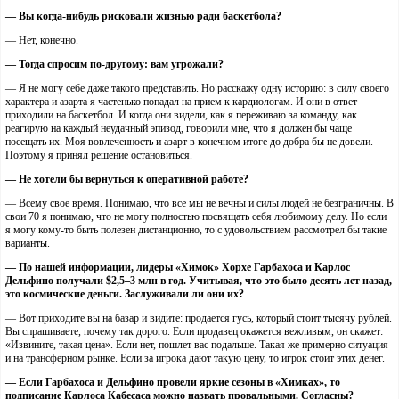
— Вы когда-нибудь рисковали жизнью ради баскетбола?
— Нет, конечно.
— Тогда спросим по-другому: вам угрожали?
— Я не могу себе даже такого представить. Но расскажу одну историю: в силу своего
характера и азарта я частенько попадал на прием к кардиологам. И они в ответ
приходили на баскетбол. И когда они видели, как я переживаю за команду, как
реагирую на каждый неудачный эпизод, говорили мне, что я должен бы чаще
посещать их. Моя вовлеченность и азарт в конечном итоге до добра бы не довели.
Поэтому я принял решение остановиться.
— Не хотели бы вернуться к оперативной работе?
— Всему свое время. Понимаю, что все мы не вечны и силы людей не безграничны. В
свои 70 я понимаю, что не могу полностью посвящать себя любимому делу. Но если
я могу кому-то быть полезен дистанционно, то с удовольствием рассмотрел бы такие
варианты.
— По нашей информации, лидеры «Химок» Хорхе Гарбахоса и Карлос
Дельфино получали $2,5–3 млн в год. Учитывая, что это было десять лет назад,
это космические деньги. Заслуживали ли они их?
— Вот приходите вы на базар и видите: продается гусь, который стоит тысячу рублей.
Вы спрашиваете, почему так дорого. Если продавец окажется вежливым, он скажет:
«Извините, такая цена». Если нет, пошлет вас подальше. Такая же примерно ситуация
и на трансферном рынке. Если за игрока дают такую цену, то игрок стоит этих денег.
— Если Гарбахоса и Дельфино провели яркие сезоны в «Химках», то
подписание Карлоса Кабесаса можно назвать провальными. Согласны?