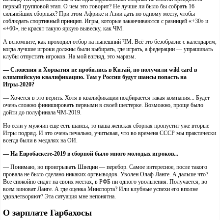
первый групповой этап. О чем это говорит? Не лучше ли было бы собрать 16
сильнейших сборных? При этом Африке и Азии дать по одному месту, чтобы
соблюдать спортивный принцип. Игры, которые заканчиваются с разницей «+30» и
«+60», не красят такую яркую вывеску, как ЧМ.
А вспомните, как проходил отбор на нынешний ЧМ. Всё это безобразие с календарем,
когда лучшие игроки должны были выбирать, где играть, а федерации — упрашивать
клубы отпустить игроков. На мой взгляд, это маразм.
— Словения и Хорватия не пробились в Китай, но получили wild card в
олимпийскую квалификацию. Там у России будут шансы попасть на
Игры-2020?
— Хочется в это верить. Хотя в квалификации подбирается такая компания... Будет
очень сложно финишировать первыми в своей шестерке. Возможно, проще было
дойти до полуфинала ЧМ-2019.
Но если у мужчин еще есть шансы, то наша женская сборная пропустит уже вторые
Игры подряд. И это очень печально, учитывая, что во времена СССР мы практически
всегда были в медалях на ОИ.
— На Евробаскете-2019 в сборной было много молодых игроков...
— Понимаю, но проигрывать Швеции — перебор. Самое интересное, после такого
провала не было сделано никаких оргвыводов. Уволен Олаф Ланге. А дальше что?
Все спокойно сидят на своих местах, в РФБ ни одного увольнения. Получается, во
всем виноват Ланге. А где оценка Минспорта? Или клубные успехи его вполне
удовлетворяют? Эта ситуация мне непонятна.
О зарплате Гарбахосы