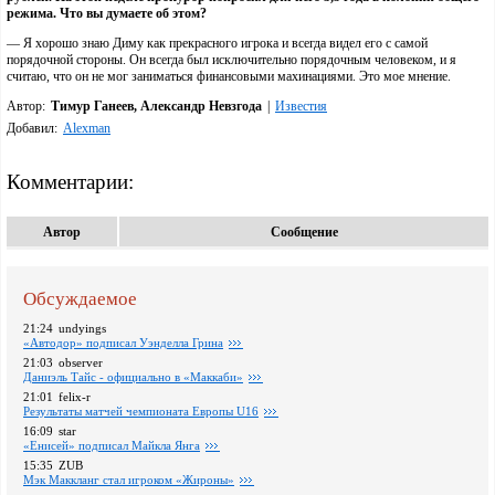
режима. Что вы думаете об этом?
— Я хорошо знаю Диму как прекрасного игрока и всегда видел его с самой
порядочной стороны. Он всегда был исключительно порядочным человеком, и я
считаю, что он не мог заниматься финансовыми махинациями. Это мое мнение.
Автор:
Тимур Ганеев, Александр Невзгода
|
Известия
Добавил:
Alexman
Комментарии:
Автор
Сообщение
Обсуждаемое
21:24
undyings
«Автодор» подписал Уэнделла Грина
21:03
observer
Даниэль Тайс - официально в «Маккаби»
21:01
felix-r
Pезультаты матчей чемпионата Европы U16
16:09
star
«Енисей» подписал Майкла Янга
15:35
ZUB
Мэк Маккланг стал игроком «Жироны»