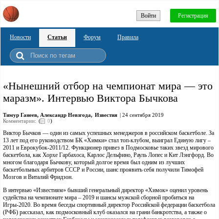
Войти
Регистрация
Новости
Статьи
Форум
Правила
«Нынешний отбор на чемпионат мира — это
маразм». Интервью Виктора Бычкова
Тимур Ганеев, Александр Невзгода,
Известия
| 24 сентября 2019
Комментарии:
(
0
)
Виктор Бычков — один из самых успешных менеджеров в российском баскетболе. За
13 лет под его руководством БК «Химки» стал топ-клубом, выиграл Единую лигу –
2011 и Еврокубок-2011/12. Функционер привез в Подмосковье таких звезд мирового
баскетбола, как Хорхе Гарбахоса, Карлос Дельфино, Рауль Лопес и Кит Лэнгфорд. Во
многом благодаря Бычкову, который долгое время был одним из лучших
баскетбольных арбитров СССР и России, шанс проявить себя получили Тимофей
Мозгов и Виталий Фридзон.
В интервью «Известиям» бывший генеральный директор «Химок» оценил уровень
судейства на чемпионате мира – 2019 и шансы мужской сборной пробиться на
Игры-2020. Во время беседы спортивный директор Российской федерации баскетбола
(РФБ) рассказал, как подмосковный клуб оказался на грани банкротства, а также о