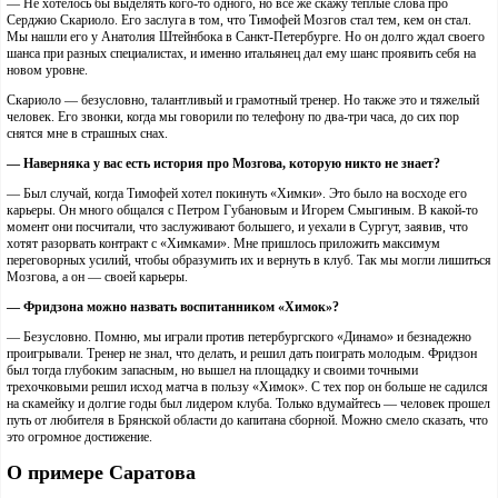
— Не хотелось бы выделять кого-то одного, но всё же скажу теплые слова про
Серджио Скариоло. Его заслуга в том, что Тимофей Мозгов стал тем, кем он стал.
Мы нашли его у Анатолия Штейнбока в Санкт-Петербурге. Но он долго ждал своего
шанса при разных специалистах, и именно итальянец дал ему шанс проявить себя на
новом уровне.
Скариоло — безусловно, талантливый и грамотный тренер. Но также это и тяжелый
человек. Его звонки, когда мы говорили по телефону по два-три часа, до сих пор
снятся мне в страшных снах.
— Наверняка у вас есть история про Мозгова, которую никто не знает?
— Был случай, когда Тимофей хотел покинуть «Химки». Это было на восходе его
карьеры. Он много общался с Петром Губановым и Игорем Смыгиным. В какой-то
момент они посчитали, что заслуживают большего, и уехали в Сургут, заявив, что
хотят разорвать контракт с «Химками». Мне пришлось приложить максимум
переговорных усилий, чтобы образумить их и вернуть в клуб. Так мы могли лишиться
Мозгова, а он — своей карьеры.
— Фридзона можно назвать воспитанником «Химок»?
— Безусловно. Помню, мы играли против петербургского «Динамо» и безнадежно
проигрывали. Тренер не знал, что делать, и решил дать поиграть молодым. Фридзон
был тогда глубоким запасным, но вышел на площадку и своими точными
трехочковыми решил исход матча в пользу «Химок». С тех пор он больше не садился
на скамейку и долгие годы был лидером клуба. Только вдумайтесь — человек прошел
путь от любителя в Брянской области до капитана сборной. Можно смело сказать, что
это огромное достижение.
О примере Саратова