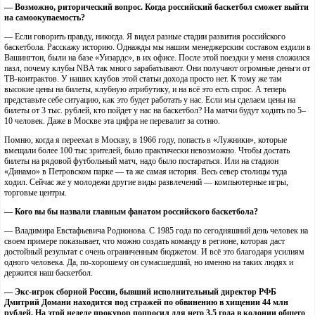
— Возможно, риторический вопрос. Когда российский баскетбол сможет выйти
на самоокупаемость?
— Если говорить правду, никогда. Я видел разные стадии развития российского
баскетбола. Расскажу историю. Однажды мы нашим менеджерским составом ездили в
Вашингтон, были на базе «Уизардс», в их офисе. После этой поездки у меня сложился
пазл, почему клубы NBA так много зарабатывают. Они получают огромные деньги от
ТВ-контрактов. У наших клубов этой статьи дохода просто нет. К тому же там
высокие цены на билеты, клубную атрибутику, и на всё это есть спрос. А теперь
представьте себе ситуацию, как это будет работать у нас. Если мы сделаем цены на
билеты от 3 тыс. рублей, кто пойдет у нас на баскетбол? На матчи будут ходить по 5–
10 человек. Даже в Москве эта цифра не перевалит за сотню.
Помню, когда я переехал в Москву, в 1966 году, попасть в «Лужники», которые
вмещали более 100 тыс зрителей, было практически невозможно. Чтобы достать
билеты на рядовой футбольный матч, надо было постараться. Или на стадион
«Динамо» в Петровском парке — та же самая история. Весь север столицы туда
ходил. Сейчас же у молодежи другие виды развлечений — компьютерные игры,
торговые центры.
— Кого вы бы назвали главным фанатом российского баскетбола?
— Владимира Евстафьевича Родионова. С 1985 года по сегодняшний день человек на
своем примере показывает, что можно создать команду в регионе, которая даст
достойный результат с очень ограниченным бюджетом. И всё это благодаря усилиям
одного человека. Да, по-хорошему он сумасшедший, но именно на таких людях и
держится наш баскетбол.
— Экс-игрок сборной России, бывший исполнительный директор РФБ
Дмитрий Домани находится под стражей по обвинению в хищении 44 млн
рублей. На этой неделе прокурор попросил для него 3,5 года в колонии общего