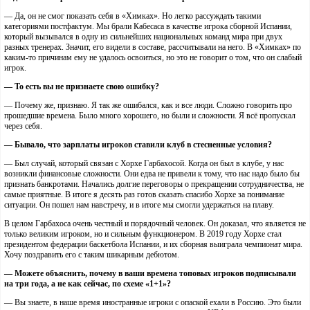
— Да, он не смог показать себя в «Химках». Но легко рассуждать такими
категориями постфактум. Мы брали Кабесаса в качестве игрока сборной Испании,
который вызывался в одну из сильнейших национальных команд мира при двух
разных тренерах. Значит, его видели в составе, рассчитывали на него. В «Химках» по
каким-то причинам ему не удалось освоиться, но это не говорит о том, что он слабый
игрок.
— То есть вы не признаете свою ошибку?
— Почему же, признаю. Я так же ошибался, как и все люди. Сложно говорить про
прошедшие времена. Было много хорошего, но были и сложности. Я всё пропускал
через себя.
— Бывало, что зарплаты игроков ставили клуб в стесненные условия?
— Был случай, который связан с Хорхе Гарбахосой. Когда он был в клубе, у нас
возникли финансовые сложности. Они едва не привели к тому, что нас надо было бы
признать банкротами. Начались долгие переговоры о прекращении сотрудничества, не
самые приятные. В итоге я десять раз готов сказать спасибо Хорхе за понимание
ситуации. Он пошел нам навстречу, и в итоге мы смогли удержаться на плаву.
В целом Гарбахоса очень честный и порядочный человек. Он доказал, что является не
только великим игроком, но и сильным функционером. В 2019 году Хорхе стал
президентом федерации баскетбола Испании, и их сборная выиграла чемпионат мира.
Хочу поздравить его с таким шикарным дебютом.
— Можете объяснить, почему в ваши времена топовых игроков подписывали
на три года, а не как сейчас, по схеме «1+1»?
— Вы знаете, в наше время иностранные игроки с опаской ехали в Россию. Это были