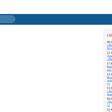
Об
08:
«Ма
Му
21:
Дан
«Ма
17:
Кев
пос
15:
Все
сез
15:
«Ло
Але
09:
«Па
22: