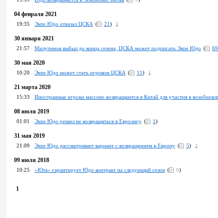
04 февраля 2021
19:35
Экпе Юдо отказал ЦСКА
(
21
)
30 января 2021
21:57
Милутинов выбыл до конца сезона, ЦСКА может подписать Экпе Юдо
(
69
30 мая 2020
10:20
Экпе Юдо может стать игроком ЦСКА
(
11
)
21 марта 2020
15:33
Иностранные игроки массово возвращаются в Китай для участия в возобнов
08 июля 2019
01:01
Экпе Юдо решил не возвращаться в Евролигу
(
1
)
31 мая 2019
21:09
Экпе Юдо рассматривает вариант с возвращением в Европу
(
5
)
09 июля 2018
10:25
«Юта» гарантирует Юдо контракт на следующий сезон
(
0
)
1