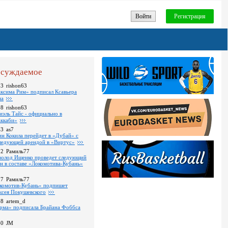
Войти
Регистрация
суждаемое
13
rishon63
ксима Рим» подписал Ксавьера
на
18
rishon63
иэль Тайс - официально в
ккаби»
43
as7
ин Кокила перейдет в «Дубай» с
ледующей арендой в «Виртус»
22
Рамиль77
волод Ищенко проведет следующий
он в составе «Локомотива-Кубань»
17
Рамиль77
комотив-Кубань» подпишет
ксея Покушевского
38
artem_d
рма» подписала Брайана Фоббса
40
JM