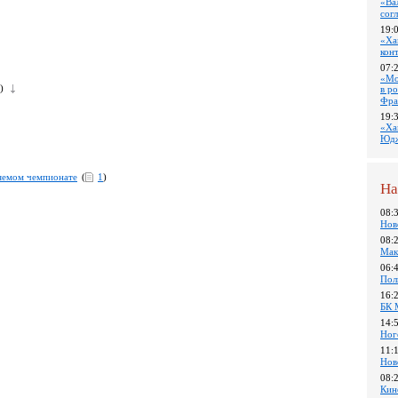
«Ва
сог
19:
«Ха
кон
07:
«Мо
)
в р
Фра
19:
«Ха
Юдж
ляемом чемпионате
(
1
)
На
08:
Нов
08:
Мак
06:
Пол
16:
БК 
14:
Ног
11:
Нов
08:
Кин