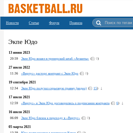
Новости
Статьи
Форум
Правила
Экпе Юдо
13 июня 2023
20:59
Экпе Юдо вошел в тренерский штаб «Атланты»
(
0
)
27 июля 2022
11:36
«Виртус» расторг контракт с Экпе Юдо
(
0
)
19 сентября 2021
12:34
Экпе Юдо получил серьезную травму (видео)
(
15
)
17 июля 2021
12:59
«Виртус» и Экпе Юдо договорились о подписании контракта
(
6
)
16 июля 2021
06:09
Экпе Юдо близок к переходу в «Виртус»
(
0
)
05 марта 2021
13:39
Юдо возвращается в чемпионат Китая
(
0
)