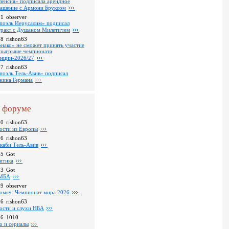
ленсия» подписала арендное
лашение с Армони Бруксом
01
observer
поэль Иерусалим» подписал
тракт с Душаном Милетичем
28
rishon63
нако» не сможет принять участие
озыгрыше чемпионата
нции-2026/27
37
rishon63
поэль Тель-Авив» подписал
ина Германа
 форуме
30
rishon63
ости из Европы
26
rishon63
каби Тель-Авив
45
Got
итика
23
Got
МБА
59
observer
омяч: Чемпионат мира 2026
16
rishon63
ости и слухи НБА
26
1010
о и сериалы