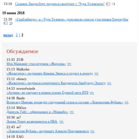
15:16
Сильвен Ландесберг подписал контракт с "Турк Телекомом"
(
0
)
19 июня 2018
21:30
«Скайлайнерс» и «Турк Телеком» дополнили список участников Еврокубка
(
1
)
назад
1
|
2
Обсуждаемое
15:35
ZUB
Мэк Маккланг стал игроком «Жироны»
15:13
Malkolm
«Жальгирис» подпишет Кинана Эванса и отдаст в аренду
15:11
ohenry
«Жальгирис» подписал центрового Каодиричи Акобунду-Эхиогу
14:53
townofwinds
«Астана» не сыграет в новом сезоне Единой лиги ВТБ
14:38
Basile
Всеволод Ищенко проведет следующий сезон в составе «Локомотива-Кубань»
13:14
MiGus
Даниэль Тайс - официально в «Маккаби»
10:36
as7
Лонни Уокер возвращается в НБА
22:43
as7
«Локомотив-Кубань» подпишет Алексея Покушевского
14:18
EAG