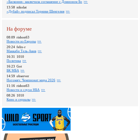
«Баскония» заключила соглашение с Дэмионом Бо
13:58
nikolat
«Дубай» подписал Торнике Шенгелия
На форуме
08:09
rishon63
Новости из Европы
20:24
felix-r
Маккаби Тель-Авив
16:31
1010
Политика
16:23
Got
БК МБА
14:59
observer
Ногомяч: Чемпионат мира 2026
11:16
rishon63
Новости и слухи НБА
08:26
1010
Кино и сериалы