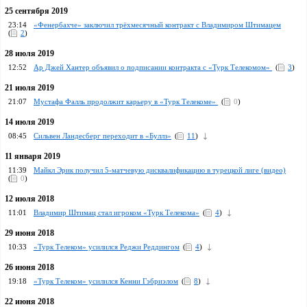
25 сентября 2019
23:14
«Фенербахче» заключил трёхмесячный контракт с Владимиром Штимацем
(
2
)
28 июля 2019
12:52
Ар Джей Хантер объявил о подписании контракта с «Турк Телекомом»
(
3
)
21 июля 2019
21:07
Мустафа Фалль продолжит карьеру в «Турк Телекоме»
(
0
)
14 июля 2019
08:45
Сильвен Ландесберг переходит в «Буллз»
(
11
)
11 января 2019
11:39
Майкл Эрик получил 5-матчевую дисквалификацию в турецкой лиге (видео)
(
0
)
12 июля 2018
11:01
Владимир Штимац стал игроком «Турк Телекома»
(
4
)
29 июня 2018
10:33
«Турк Телеком» усилился Реджи Реддингом
(
4
)
26 июня 2018
19:18
«Турк Телеком» усилился Кенни Гэбриэлом
(
8
)
22 июня 2018