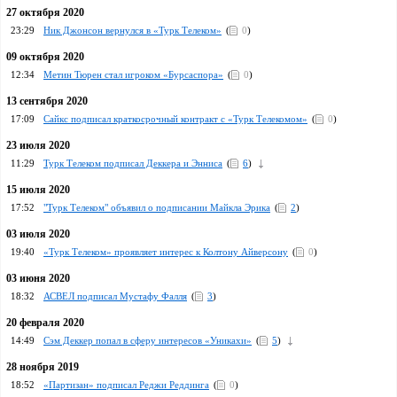
27 октября 2020
23:29
Ник Джонсон вернулся в «Турк Телеком»
(
0
)
09 октября 2020
12:34
Метин Тюрен стал игроком «Бурсаспора»
(
0
)
13 сентября 2020
17:09
Сайкс подписал краткосрочный контракт с «Турк Телекомом»
(
0
)
23 июля 2020
11:29
Турк Телеком подписал Деккера и Энниса
(
6
)
15 июля 2020
17:52
"Турк Телеком" объявил о подписании Майкла Эрика
(
2
)
03 июля 2020
19:40
«Турк Телеком» проявляет интерес к Колтону Айверсону
(
0
)
03 июня 2020
18:32
АСВЕЛ подписал Мустафу Фалля
(
3
)
20 февраля 2020
14:49
Сэм Деккер попал в сферу интересов «Уникахи»
(
5
)
28 ноября 2019
18:52
«Партизан» подписал Реджи Реддинга
(
0
)