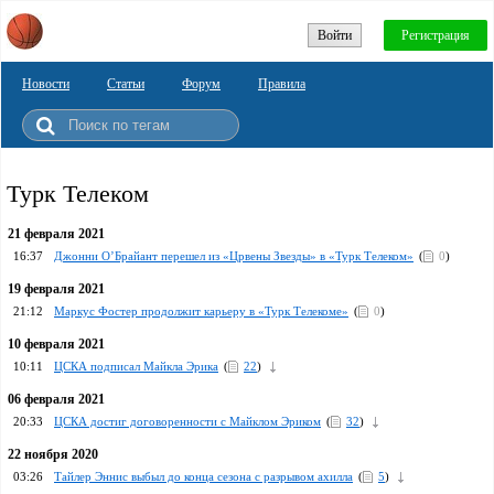
Войти
Регистрация
Новости
Статьи
Форум
Правила
Турк Телеком
21 февраля 2021
16:37
Джонни О’Брайант перешел из «Црвены Звезды» в «Турк Телеком»
(
0
)
19 февраля 2021
21:12
Маркус Фостер продолжит карьеру в «Турк Телекоме»
(
0
)
10 февраля 2021
10:11
ЦСКА подписал Майкла Эрика
(
22
)
06 февраля 2021
20:33
ЦСКА достиг договоренности с Майклом Эриком
(
32
)
22 ноября 2020
03:26
Тайлер Эннис выбыл до конца сезона с разрывом ахилла
(
5
)